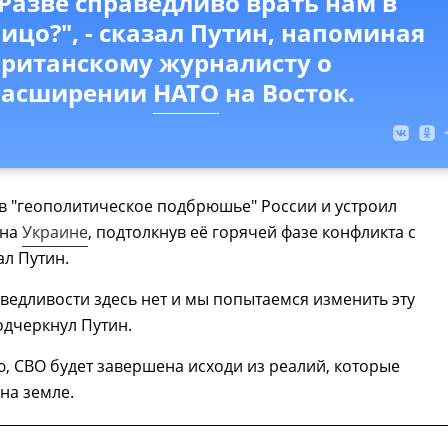
Разве справедливо врать нам в
ицо?", - сказал Путин, напоминая
британскому журналисту о
расширении
НАТО
на Восток.
в "геополитическое подбрюшье" России и устроил
 на
Украине
, подтолкнув её горячей фазе конфликта с
ал Путин.
ведливости здесь нет и мы попытаемся изменить эту
подчеркнул Путин.
, СВО будет завершена исходи из реалий, которые
на земле.