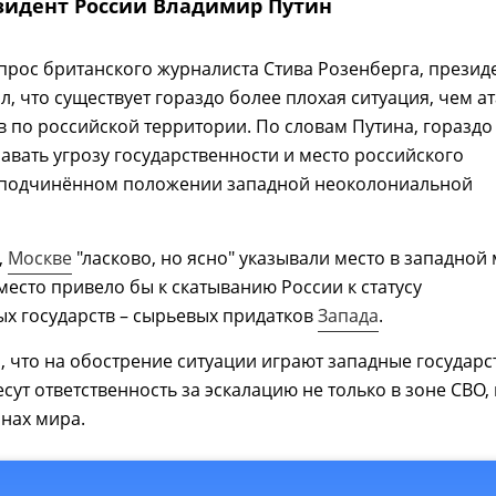
зидент России Владимир Путин
прос британского журналиста Стива Розенберга, презид
л, что существует гораздо более плохая ситуация, чем а
 по российской территории. По словам Путина, гораздо
авать угрозу государственности и место российского
в подчинённом положении западной неоколониальной
,
Москве
"ласково, но ясно" указывали место в западной 
 место привело бы к скатыванию России к статусу
х государств – сырьевых придатков
Запада
.
, что на обострение ситуации играют западные государс
сут ответственность за эскалацию не только в зоне СВО, 
онах мира.