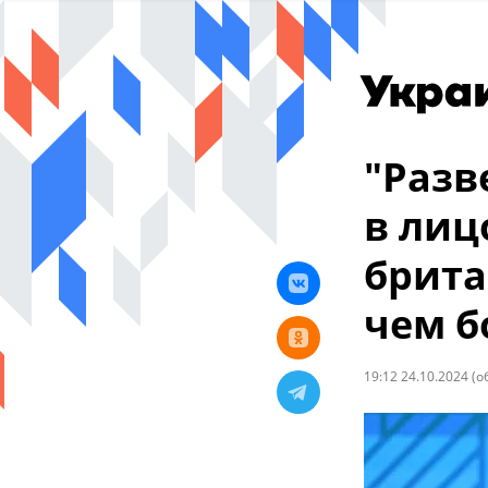
"Разв
в лиц
брита
чем б
19:12 24.10.2024
(о