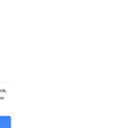
ов,
ри