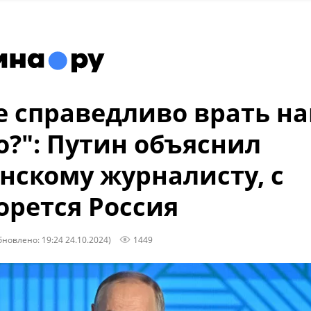
е справедливо врать н
о?": Путин объяснил
нскому журналисту, с
орется Россия
бновлено: 19:24 24.10.2024)
1449