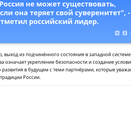
Россия не может существовать,
сли она теряет свой суверенитет", -
отметил российский лидер.
, выход из подчинённого состояния в западной системе
а означает укрепление безопасности и создание услов
 развития в будущем с теми партнёрами, которые уважа
 традиции России.