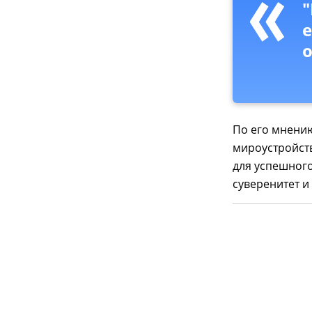
"
е
По его мнению
мироустройств
для успешного
суверенитет и