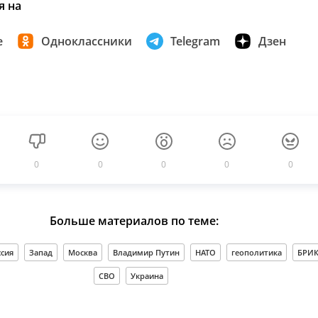
я на
е
Одноклассники
Telegram
Дзен
0
0
0
0
0
Больше материалов по теме:
ссия
Запад
Москва
Владимир Путин
НАТО
геополитика
БРИ
СВО
Украина