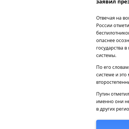
заявил пре
Отвечая на во
России отмети
беспилотников
опаснее осозн
государства 
системы.
По его словам
системе и это
второстепенны
Путин отметил
именно они не
в других реги