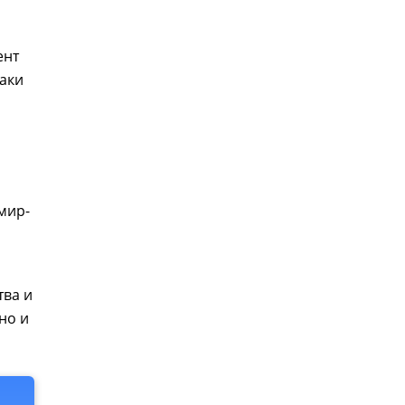
ент
таки
мир-
тва и
но и