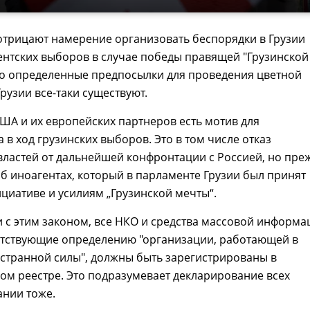
трицают намерение организовать беспорядки в Грузии
нтских выборов в случае победы правящей "Грузинской
ко определенные предпосылки для проведения цветной
рузии все-таки существуют.
США и их европейских партнеров есть мотив для
 в ход грузинских выборов. Это в том числе отказ
ластей от дальнейшей конфронтации с Россией, но пре
 об иноагентах, который в парламенте Грузии был принят
циативе и усилиям „Грузинской мечты“.
и с этим законом, все НКО и средства массовой информа
ветствующие определению "организации, работающей в
странной силы", должны быть зарегистрированы в
ом реестре. Это подразумевает декларирование всех
ании тоже.