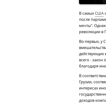
В самых
США
о
после парламе
мечты". Одна
революции в Г
Во-первых, у 
вмешательства
действующих в
всего - закон
благодаря ини
В соответстви
Грузии, соот
интересах ино
государственн
доходов комп