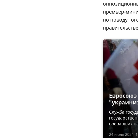
оппозиционны
премьер-минис
по поводу тог
правительстве
Евросоюз 
"украини
Служба госуд
государствен
воевавших н
24 июля 2024, 1