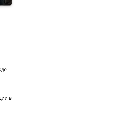
жде
ции в