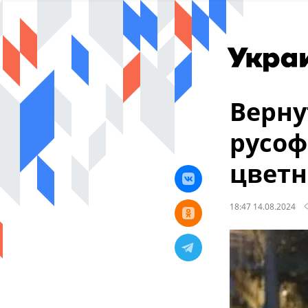
Верну
русоф
цвет
18:47 14.08.2024