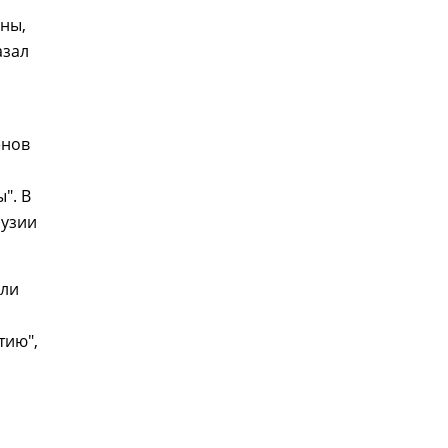
оны,
азал
енов
". В
рузии
али
тию",