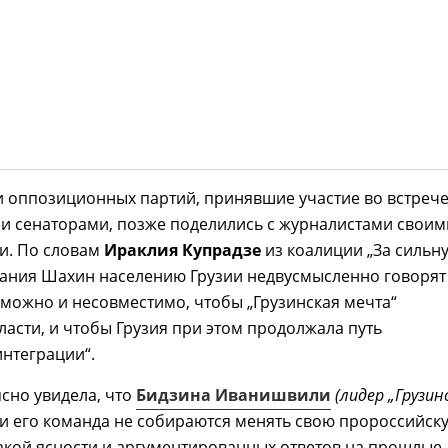
 оппозиционных партий, принявшие участие во встрече
и сенаторами, позже поделились с журналистами своим
и. По словам
Ираклия Купрадзе
из коалиции „За сильн
лания Шахин населению Грузии недвусмысленно говорят
зможно и несовместимо, чтобы „Грузинская мечта“
власти, и чтобы Грузия при этом продолжала путь
нтеграции“.
ясно увидела, что
Бидзина Иванишвили
(лидер „Грузин
и его команда не собираются менять свою пророссийск
акой ясности и аргументированных ответов на прошлые