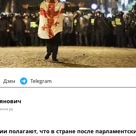
Дзен
Telegram
оянович
аина.ру
ии полагают, что в стране после парламентск