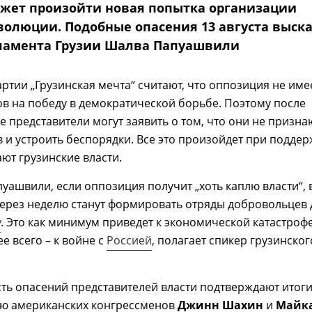
жет произойти новая попытка организации
волюции. Подобные опасения 13 августа выск
ламента Грузии Шалва Папуашвили
ртии „Грузинская мечта“ считают, что оппозиция не име
в на победу в демократической борьбе. Поэтому после
е представители могут заявить о том, что они не призна
 и устроить беспорядки. Все это произойдет при поддер
ают грузинские власти.
уашвили, если оппозиция получит „хоть каплю власти“, 
ерез неделю станут формировать отряды добровольцев 
у
. Это как минимум приведет к экономической катастроф
ее всего – к войне с
Россией
, полагает спикер грузинског
ть опасений представителей власти подтверждают итог
зию американских конгрессменов
Джинн Шахин
и
Майк