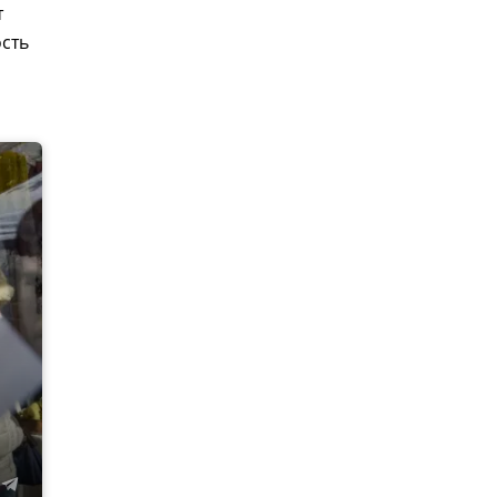
т
ость