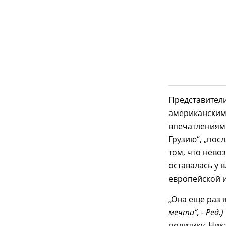
Представители
американским
впечатлениям
Грузию“, „пос
том, что нево
оставалась у 
европейской и
„Она еще раз 
мечти“, - Ред.)
политику. Ник