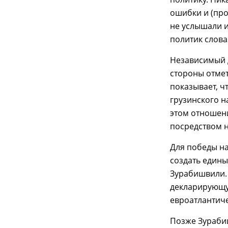
ошибки и (про
не услышали и
политик слова
Независимый 
стороны отмет
показывает, 
грузинского н
этом отношен
посредством н
Для победы н
создать едины
Зурабишвили.
декларирующу
евроатлантиче
Позже Зураби