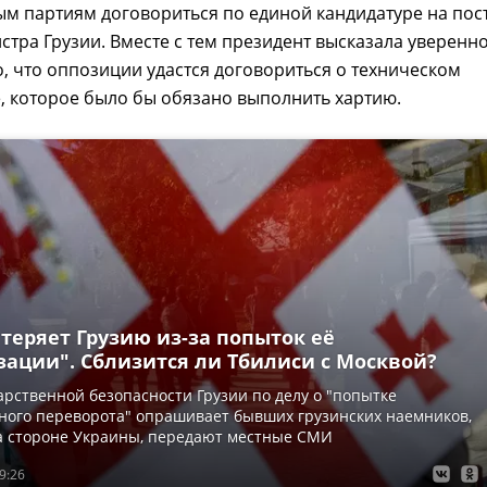
м партиям договориться по единой кандидатуре на пос
тра Грузии. Вместе с тем президент высказала уверенн
о, что оппозиции удастся договориться о техническом
, которое было бы обязано выполнить хартию.
теряет Грузию из-за попыток её
зации". Сблизится ли Тбилиси с Москвой?
арственной безопасности Грузии по делу о "попытке
ного переворота" опрашивает бывших грузинских наемников,
а стороне Украины, передают местные СМИ
9:26