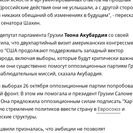
)российские действия они не услышали, а с другой стор
 никаких обещаний об изменениях в будущем", - переск
 сенатора Шахин.
депутат парламента Грузии
Теона Акубардия
со своей
ила, что двухпартийный визит американских конгрессм
что "США продолжают поддерживать западный вектор
арода, включая выборы, которые будут критически важны
ии они существенно помогут оппозиционных партиям Г
аблюдательных миссий, сказала Акубардия.
а выборах 26 октября оппозиционные партии попробов
й фронт. В этом им помогала и президент Грузии Саломе
 Она предложила оппозиционным силам подписать "Хар
ю стремление политиков ввести страну в
Евросоюз
и
ские структуры.
швили призналась, что амбиции не позволят