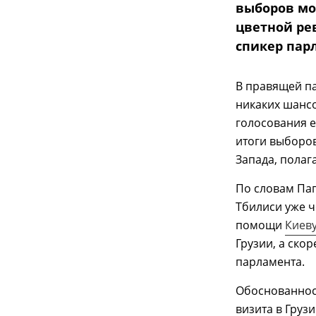
выборов мо
цветной ре
спикер пар
В правящей па
никаких шансо
голосования е
итоги выборов
Запада, полаг
По словам Пап
Тбилиси уже ч
помощи
Киев
Грузии, а скор
парламента.
Обоснованнос
визита в Гру