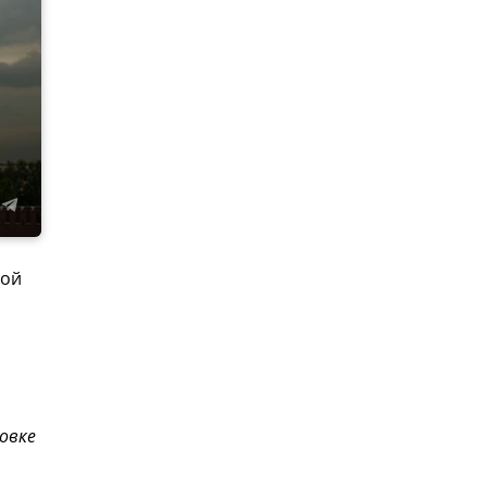
мой
овке