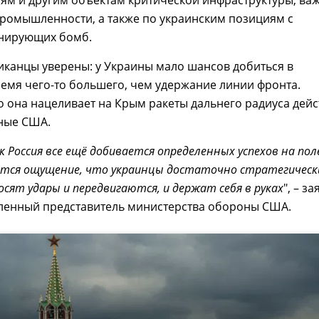
иям и другим объектам критической инфраструктуры, в
ромышленности, а также по украинским позициям с
нирующих бомб.
канцы уверены: у Украины мало шансов добиться в
емя чего-то большего, чем удержание линии фронта.
она нацеливает на Крым ракеты дальнего радиуса дейс
ные США.
к Россия все ещё добивается определенных успехов на пол
ется ощущение, что украинцы достаточно стратегическ
сят удары и передвигаются, и держат себя в руках
", – з
ленный представитель министерства обороны США.