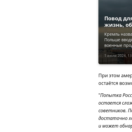
Повод дл
жизнь, об
Кремль назва
Польше вводя
военные про
1 июля 2024, 13
При этом аме
остаётся возм
"
Попытка Росс
остается слож
советников. П
достаточно х
и может обнар