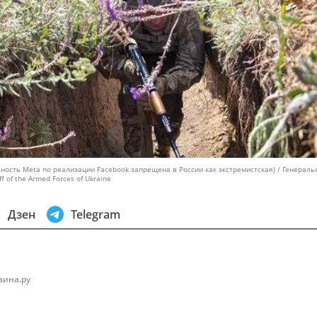
ность Meta по реализации Facebook запрещена в России как экстремистская) / Генераль
f of the Armed Forces of Ukraine
Дзен
Telegram
аина.ру