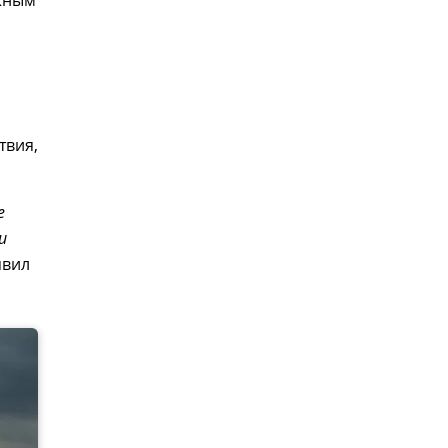
ажным
твия,
е
и
аявил