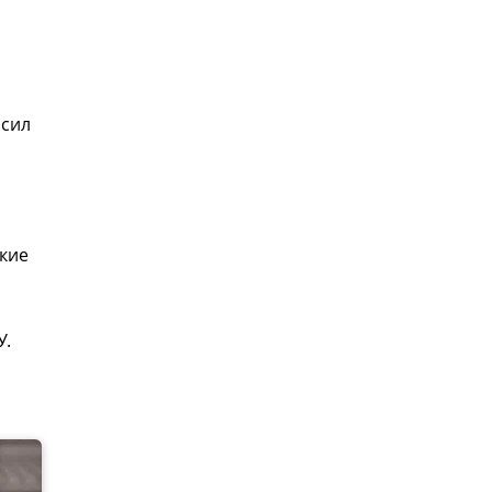
 сил
кие
У.