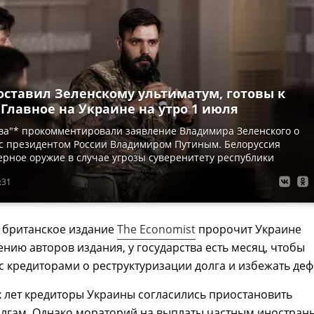
оставил Зеленскому ультиматум, готовы к
 Главное на Украине на утро 1 июля
ва"* прокомментировали заявление Владимира Зеленского о
 с президентом России Владимиром Путиным. Белоруссия
рное оружие в случае угрозы суверенитету республики
:31
 британское издание
The Economist
пророчит Украине
ению авторов издания, у государства есть месяц, чтобы
с кредиторами о реструктуризации долга и избежать деф
х лет кредиторы Украины согласились приостановить
олгам. Однако мораторий на выплаты частным иностра