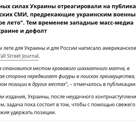
ных силах Украины отреагировали на публик
ских СМИ, предрекающие украинским военн
ое лето". Тем временем западные масс-медиа
краине и дефолт
 лете для Украины и для России написало американско
ll Street Journal
.
 становится местом кровавого шахматного матча, в
я сторона передвигает фигуры в поисках преимущества,
том позиции в других местах
", – отмечалось в публикации
и издания, Украины, после неудачного контрнаступлен
, задача пока состоит в том, чтобы с помощью свежего
жия удержать позиции.