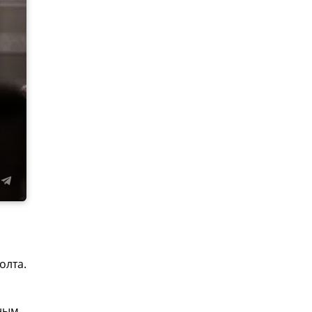
олта.
нным