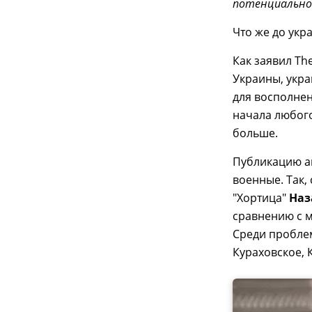
потенциально
Что же до укра
Как заявил Th
Украины, укр
для восполнен
начала любого
больше.
Публикацию а
военные. Так,
"Хортица"
Наз
сравнению с м
Среди пробле
Кураховское, 