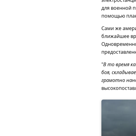
электростанц
для военной п
помощью пла
Сами же амери
ближайшее вр
Одновременно 
предоставлен
"
В то время ка
боя, складыва
грамотно нано
высокопостав