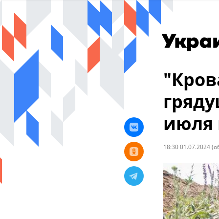
"Кров
гряду
июля 
18:30 01.07.2024
(о