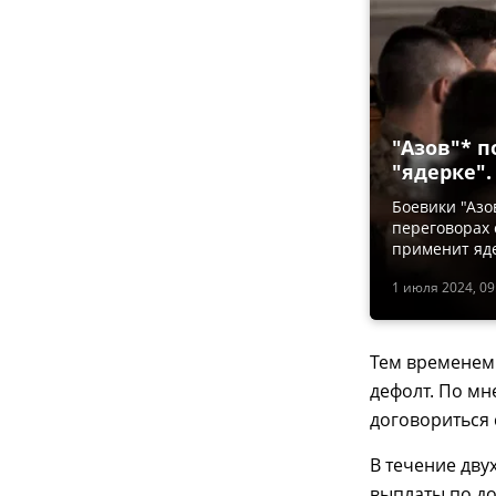
"Азов"* п
"ядерке".
Боевики "Азо
переговорах
применит яде
1 июля 2024, 09
Тем временем
дефолт. По мн
договориться 
В течение дву
выплаты по д