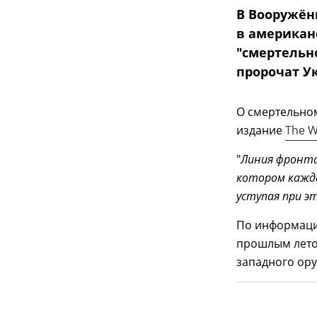
В Вооружён
в американ
"смертельн
пророчат У
О смертельном
издание
The Wa
"
Линия фронта
котором кажда
уступая при э
По информаци
прошлым летом
западного ору