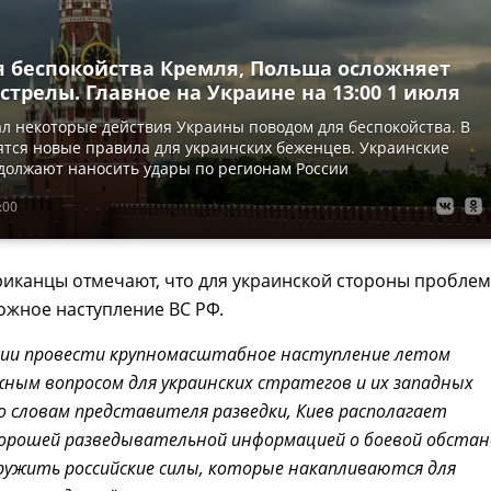
я беспокойства Кремля, Польша осложняет
стрелы. Главное на Украине на 13:00 1 июля
л некоторые действия Украины поводом для беспокойства. В
тся новые правила для украинских беженцев. Украинские
должают наносить удары по регионам России
:00
риканцы отмечают, что для украинской стороны пробле
ожное наступление ВС РФ.
ии провести крупномасштабное наступление летом
ным вопросом для украинских стратегов и их западных
о словам представителя разведки, Киев располагает
орошей разведывательной информацией о боевой обстан
ужить российские силы, которые накапливаются для