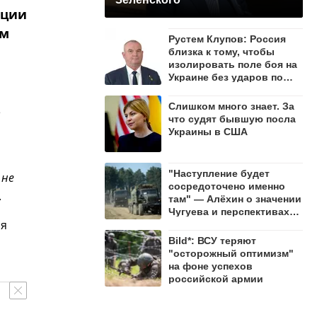
ации
ым
Рустем Клупов: Россия
близка к тому, чтобы
изолировать поле боя на
Украине без ударов по
мостам на Днепре
Слишком много знает. За
е
что судят бывшую посла
Украины в США
"Наступление будет
 не
сосредоточено именно
.
там" — Алёхин о значении
Чугуева и перспективах
ия
СВО
Bild*: ВСУ теряют
"осторожный оптимизм"
на фоне успехов
российской армии