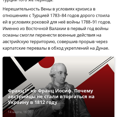
Нерешительность Вены в условиях кризиса в
отношениях с Турцией 1783–84 годов дорого стоила
ей в условиях роковой для неё войны 1788–91 годов.
Именно из Восточной Валахии в первый год войны
османы смогли перенести военные действия на
австрийскую территорию, совершив прорыв через
карпатские перевалы в обход укреплений на Дунае.
Франц I* не Франц Иосиф. Почему
австрийцы не стали вторгаться на
Украину в 1812 году
14 марта, 16:00