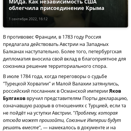
МИДа. Как независимость США
облегчила присоединение Крыма
1 сентября 2022, 16:12
В противовес Франции, в 1783 году Россия
предлагала действовать Австрии на Западных
Балканах наступательно. Более того, петербургская
дипломатия вносила свой вклад в благоприятное для
союзника решение территориального спора.
В июле 1784 года, когда переговоры о судьбе
"Турецкой Хорватии" и Малой Валахии затянулись,
российский посланник в Османской империи
Яков
Булгаков
вручил представителям Порты декларацию,
означавшую разрыв в отношениях с Турцией, если та
не пойдёт на уступки Австрии. "
Проблему, которая
отсюда может произойти, Союзные Империи будут
решать вместе
", — намекалось в документе и на