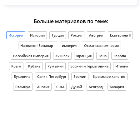
Больше материалов по теме:
История
История
Турция
Россия
Австрия
Екатерина II
Наполеон Бонапарт
империя
Османская империя
Российская империя
XVIII век
Франция
Вена
Европа
Крым
Кубань
Румыния
Босния и Герцеговина
Италия
Буковина
Санкт-Петербург
Берлин
Крымское ханство
Стамбул
Англия
США
Дунай
Белград
Бавария