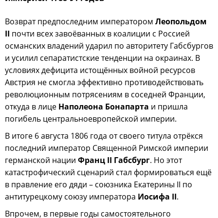
Возврат предпоследним императором
Леопольдом
II
почти всех завоёванных в коалиции с Россией
османских владений ударил по авторитету Габсбургов
и усилил сепаратистские тенденции на окраинах. В
условиях дефицита истощённых войной ресурсов
Австрия не смогла эффективно противодействовать
революционным потрясениям в соседней Франции,
откуда в лице
Наполеона Бонапарта
и пришла
погибель центральноевропейской империи.
В итоге 6 августа 1806 года от своего титула отрёкся
последний император Священной Римской империи
германской нации
Франц II Габсбург
. Но этот
катастрофический сценарий стал формироваться ещё
в правление его дяди – союзника Екатерины II по
антитурецкому союзу императора
Иосифа II
.
Впрочем, в первые годы самостоятельного