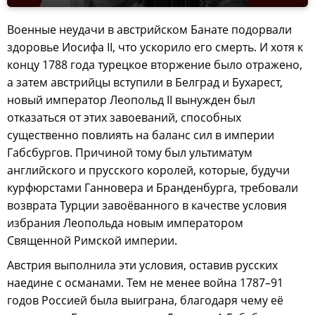
Военные неудачи в австрийском Банате подорвали
здоровье Иосифа II, что ускорило его смерть. И хотя к
концу 1788 года турецкое вторжение было отражено,
а затем австрийцы вступили в Белград и Бухарест,
новый император Леопольд II вынужден был
отказаться от этих завоеваний, способных
существенно повлиять на баланс сил в империи
Габсбургов. Причиной тому был ультиматум
английского и прусского королей, которые, будучи
курфюрстами Ганновера и Бранденбурга, требовали
возврата Турции завоёванного в качестве условия
избрания Леопольда новым императором
Священной Римской империи.
Австрия выполнила эти условия, оставив русских
наедине с османами. Тем не менее война 1787–91
годов Россией была выиграна, благодаря чему её