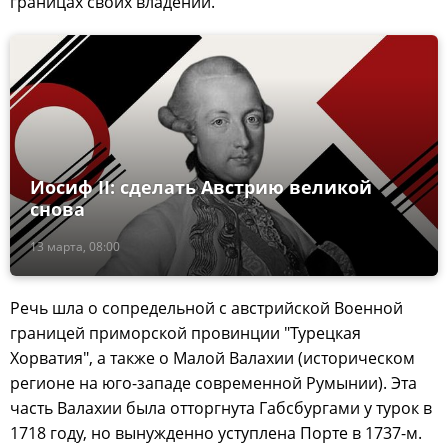
границах своих владений.
Иосиф II: сделать Австрию великой
снова
13 марта, 08:00
Речь шла о сопредельной с австрийской Военной
границей приморской провинции "Турецкая
Хорватия", а также о Малой Валахии (историческом
регионе на юго-западе современной Румынии). Эта
часть Валахии была отторгнута Габсбургами у турок в
1718 году, но вынужденно уступлена Порте в 1737-м.