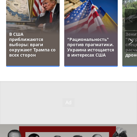
В США
Зени
приближаются
"Рациональность"
"тигр
выборы: враги
против прагматики.
спец
окружают Трампа со
Украина истощается
расч
всех сторон
в интересах США
дрон