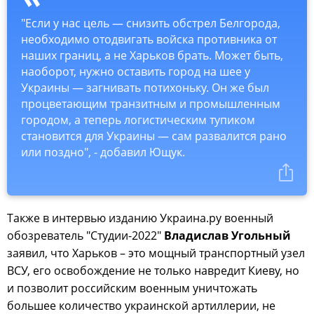
"Если у нас цель — снизить обстрел Белгорода,
необходимо отодвигать войска противника от
наших границ, а не Харьков брать. Может быть,
наоборот, нужно оставить город на шее у
Украины — загнивать потихоньку. Он же был
процветающим транзитным и промышленным
городом, а теперь логистическим тупиком
становится для Украины — сам развалится рано
или поздно", - добавил Ющук.
Также в интервью изданию Украина.ру военный
обозреватель "Студии-2022"
Владислав Угольный
заявил, что Харьков – это мощный транспортный узел
ВСУ, его освобождение не только навредит Киеву, но
и позволит российским военным уничтожать
большее количество украинской артиллерии, не