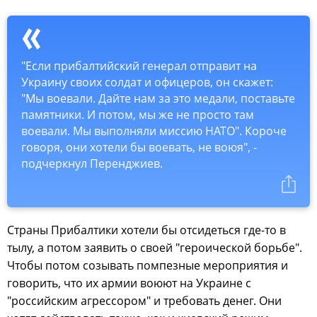
"Если прибалтийский генерал отправит на
Украину своих солдат и офицеров, он скажет:
"Мы воевали. Дайте нам за это медали, поставьте
памятники. И потом, мы же не просто там
воевали. Мы выполняли миссию НАТО". Короче
говоря, они хотели бы воевать, не воюя", -
подчеркнул Перенджиев.
Страны Прибалтики хотели бы отсидеться где-то в
тылу, а потом заявить о своей "героической борьбе".
Чтобы потом созывать помпезные мероприятия и
говорить, что их армии воюют на Украине с
"российским агрессором" и требовать денег. Они