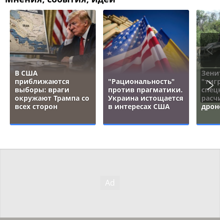
В США
Зени
приближаются
"Рациональность"
"тигр
выборы: враги
против прагматики.
спец
окружают Трампа со
Украина истощается
расч
всех сторон
в интересах США
дрон