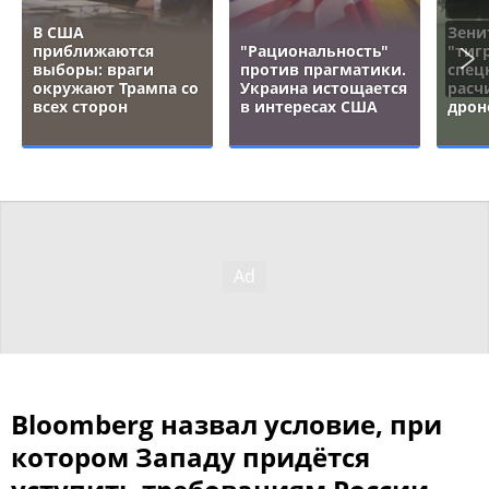
В США
Зени
приближаются
"Рациональность"
"тигр
выборы: враги
против прагматики.
спец
окружают Трампа со
Украина истощается
расч
всех сторон
в интересах США
дрон
Bloomberg назвал условие, при
котором Западу придётся