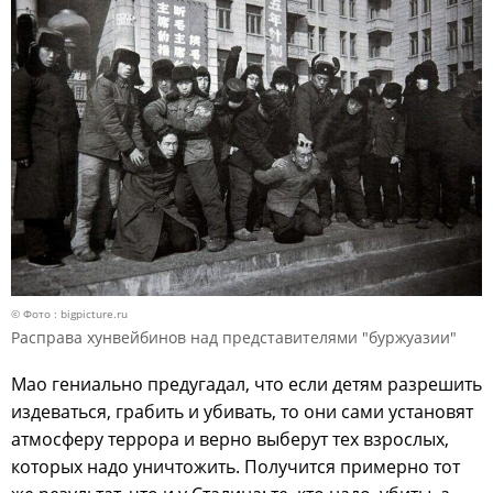
© Фото : bigpicture.ru
Расправа хунвейбинов над представителями "буржуазии"
Мао гениально предугадал, что если детям разрешить
издеваться, грабить и убивать, то они сами установят
атмосферу террора и верно выберут тех взрослых,
которых надо уничтожить. Получится примерно тот