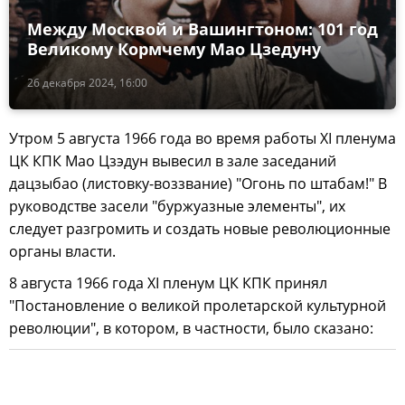
Между Москвой и Вашингтоном: 101 год
Великому Кормчему Мао Цзедуну
26 декабря 2024, 16:00
Утром 5 августа 1966 года во время работы XI пленума
ЦК КПК Мао Цзэдун вывесил в зале заседаний
дацзыбао (листовку-воззвание) "Огонь по штабам!" В
руководстве засели "буржуазные элементы", их
следует разгромить и создать новые революционные
органы власти.
8 августа 1966 года XI пленум ЦК КПК принял
"Постановление о великой пролетарской культурной
революции", в котором, в частности, было сказано: