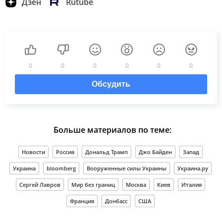
Дзен
Rutube
0
0
0
0
0
0
Обсудить
Больше материалов по теме:
Новости
Россия
Дональд Трамп
Джо Байден
Запад
Украина
bloomberg
Вооруженные силы Украины
Украина.ру
Сергей Лавров
Мир без границ
Москва
Киев
Италия
Франция
Донбасс
США