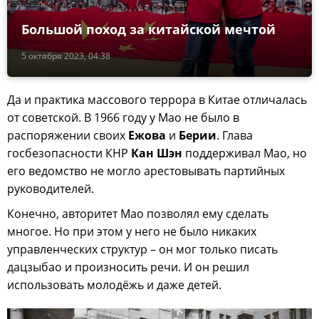
Большой поход за китайской мечтой
5 октября 2023, 04:38
Да и практика массового террора в Китае отличалась
от советской. В 1966 году у Мао не было в
распоряжении своих
Ежова
и
Берии
. Глава
госбезопасности КНР
Кан Шэн
поддерживал Мао, но
его ведомство не могло арестовывать партийных
руководителей.
Конечно, авторитет Мао позволял ему сделать
многое. Но при этом у него не было никаких
управленческих структур – он мог только писать
дацзыбао и произносить речи. И он решил
использовать молодёжь и даже детей.