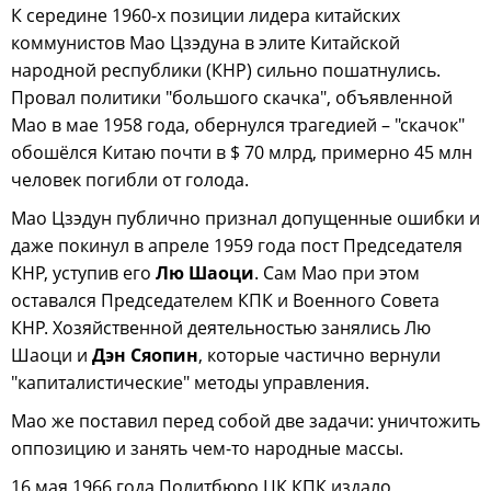
К середине 1960-х позиции лидера китайских
коммунистов Мао Цзэдуна в элите Китайской
народной республики (КНР) сильно пошатнулись.
Провал политики "большого скачка", объявленной
Мао в мае 1958 года, обернулся трагедией – "скачок"
обошёлся Китаю почти в $ 70 млрд, примерно 45 млн
человек погибли от голода.
Мао Цзэдун публично признал допущенные ошибки и
даже покинул в апреле 1959 года пост Председателя
КНР, уступив его
Лю Шаоци
. Сам Мао при этом
оставался Председателем КПК и Военного Совета
КНР. Хозяйственной деятельностью занялись Лю
Шаоци и
Дэн Сяопин
, которые частично вернули
"капиталистические" методы управления.
Мао же поставил перед собой две задачи: уничтожить
оппозицию и занять чем-то народные массы.
16 мая 1966 года Политбюро ЦК КПК издало