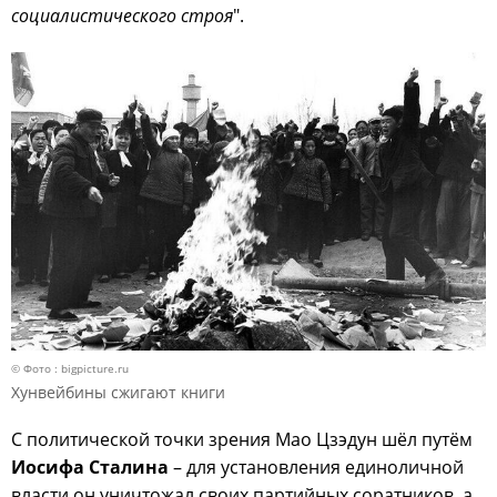
социалистического строя
".
© Фото : bigpicture.ru
Хунвейбины сжигают книги
С политической точки зрения Мао Цзэдун шёл путём
Иосифа Сталина
– для установления единоличной
власти он уничтожал своих партийных соратников, а