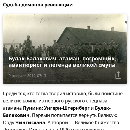
Судьба демонов революции
Булак-Балахович: атаман, погромщик,
авантюрист и легенда великой смуты
9 февраля 2019, 07:13
Среди тех, кто тогда творил историю, были поистине
великие воины из первого русского спецназа
атамана
Пунина
:
Унгерн-Штернберг
и
Булак-
Балахович
. Первый попытается вернуть Великую
Орду
Чингисхана
. А второй — Великое Княжество
Литовское. Именно он в 1920 году совершит