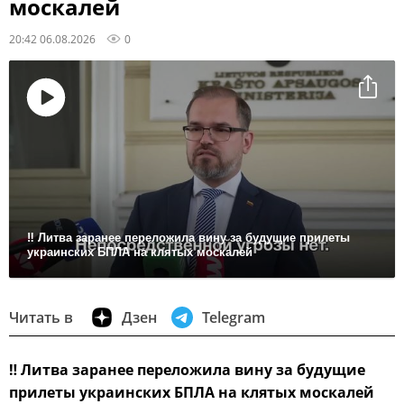
москалей
20:42 06.08.2026
0
Воспроизвести
видео
‼ Литва заранее переложила вину за будущие прилеты
украинских БПЛА на клятых москалей
Читать в
Дзен
Telegram
‼
Литва заранее переложила вину за будущие
прилеты украинских БПЛА на клятых москалей