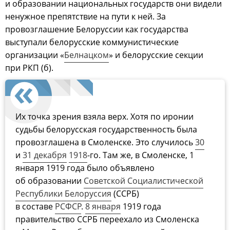
и образовании национальных государств они видели
ненужное препятствие на пути к ней. За
провозглашение Белоруссии как государства
выступали белорусские коммунистические
организации «
Белнацком
» и белорусские секции
при РКП (б).
Их точка зрения взяла верх. Хотя по иронии
судьбы белорусская государственность была
провозглашена в Смоленске. Это случилось
30
и
31 декабря
1918
-го. Там же, в Смоленске, 1
января 1919 года было объявлено
об образовании
Советской Социалистической
Республики Белоруссия
(ССРБ)
в составе
РСФСР
.
8 января
1919 года
правительство ССРБ переехало из Смоленска