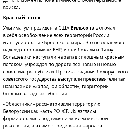
до того момента, пока в Минске стояли германские
войска.
Красный поток
Ультиматум президента США
Вильсона
включал
в себя освобождение всех территорий России
и аннулирование Брестского мира. Это не оставляло
надежд сторонникам БНР, и они бежали в Литву.
Большевики наступали на запад сплошным красным
потоком, учреждая по дороге все новые и новые
советские республики. Против создания белорусского
советского государства выступали представители так
называемой «Западной области», территории
бывших западных губерний.
«Областники» рассматривали территорию
Белоруссии как часть РСФСР. Их взгляды
формировались под влиянием идеи мировой
революции, а в самоопределении народов