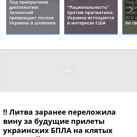
Под прикрытием
Под 
дипломатии.
"Рациональность"
моби
Зеленский
против прагматики.
льво
превращает послов
Украина истощается
ВСУ 
Украины в шпионов
в интересах США
по с
‼ Литва заранее переложила
вину за будущие прилеты
украинских БПЛА на клятых