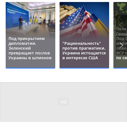
Полк
Генн
Под прикрытием
Под 
дипломатии.
"Рациональность"
моби
Зеленский
против прагматики.
льво
превращает послов
Украина истощается
ВСУ 
Украины в шпионов
в интересах США
по с