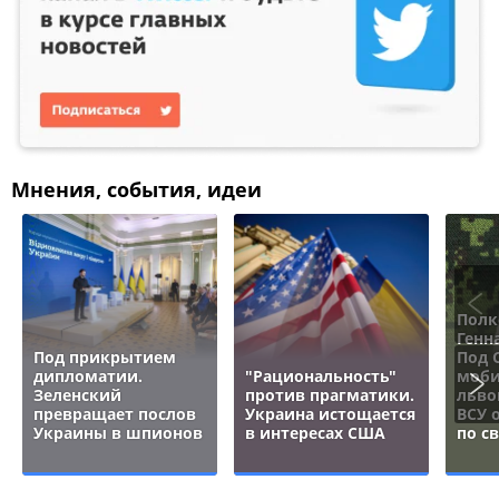
Мнения, события, идеи
Полк
Генн
Под прикрытием
Под 
дипломатии.
"Рациональность"
моби
Зеленский
против прагматики.
льво
превращает послов
Украина истощается
ВСУ 
Украины в шпионов
в интересах США
по с