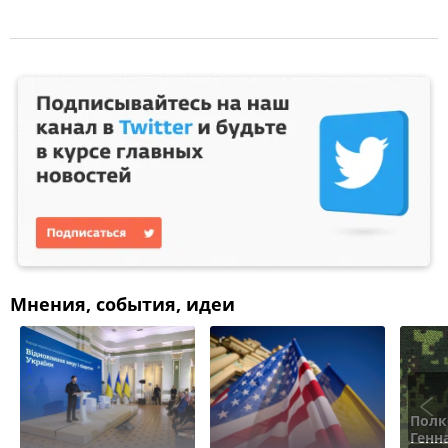
Мнения, события, идеи
Полк
Генн