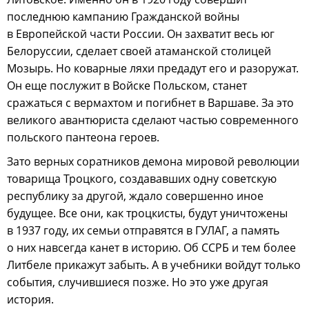
последнюю кампанию Гражданской войны
в Европейской части России. Он захватит весь юг
Белоруссии, сделает своей атаманской столицей
Мозырь. Но коварные ляхи предадут его и разоружат.
Он еще послужит в Войске Польском, станет
сражаться с вермахтом и погибнет в Варшаве. За это
великого авантюриста сделают частью современного
польского пантеона героев.
Зато верных соратников демона мировой революции
товарища Троцкого, создававших одну советскую
республику за другой, ждало совершенно иное
будущее. Все они, как троцкисты, будут уничтожены
в 1937 году, их семьи отправятся в ГУЛАГ, а память
о них навсегда канет в историю. Об ССРБ и тем более
Литбеле прикажут забыть. А в учебники войдут только
события, случившиеся позже. Но это уже другая
история.