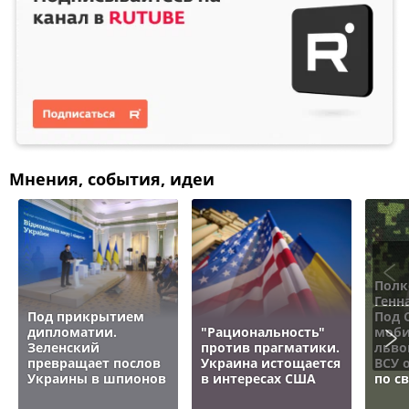
Мнения, события, идеи
Полк
Генн
Под прикрытием
Под 
дипломатии.
"Рациональность"
моби
Зеленский
против прагматики.
льво
превращает послов
Украина истощается
ВСУ 
Украины в шпионов
в интересах США
по с