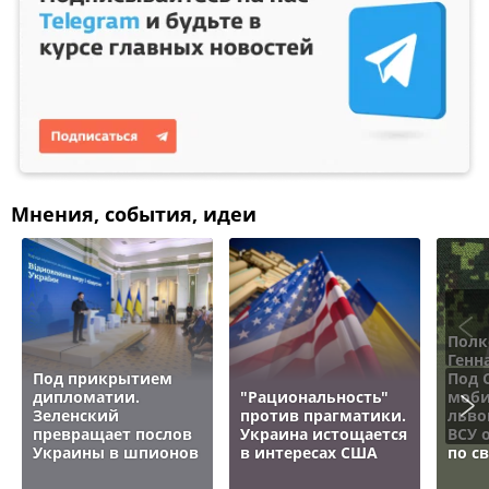
Мнения, события, идеи
Полк
Генн
Под прикрытием
Под 
дипломатии.
"Рациональность"
моби
Зеленский
против прагматики.
льво
превращает послов
Украина истощается
ВСУ 
Украины в шпионов
в интересах США
по с