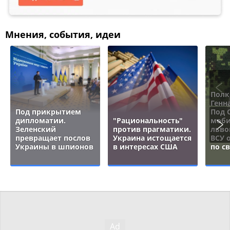
Мнения, события, идеи
Полк
Генн
Под прикрытием
Под 
дипломатии.
"Рациональность"
моби
Зеленский
против прагматики.
льво
превращает послов
Украина истощается
ВСУ 
Украины в шпионов
в интересах США
по с