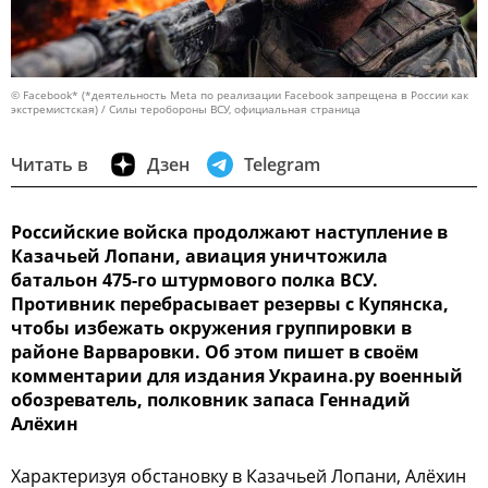
© Facebook* (*деятельность Meta по реализации Facebook запрещена в России как
экстремистская) / Силы теробороны ВСУ, официальная страница
Читать в
Дзен
Telegram
Российские войска продолжают наступление в
Казачьей Лопани, авиация уничтожила
батальон 475-го штурмового полка ВСУ.
Противник перебрасывает резервы с Купянска,
чтобы избежать окружения группировки в
районе Варваровки. Об этом пишет в своём
комментарии для издания Украина.ру военный
обозреватель, полковник запаса Геннадий
Алёхин
Характеризуя обстановку в Казачьей Лопани, Алёхин