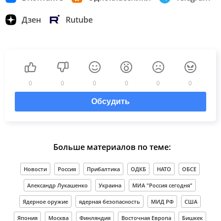
Дзен
Rutube
0
0
0
0
0
0
Обсудить
Больше материалов по теме:
Новости
Россия
Прибалтика
ОДКБ
НАТО
ОБСЕ
Александр Лукашенко
Украина
МИА "Россия сегодня"
Ядерное оружие
ядерная безопасность
МИД РФ
США
Япония
Москва
Финляндия
Восточная Европа
Бишкек