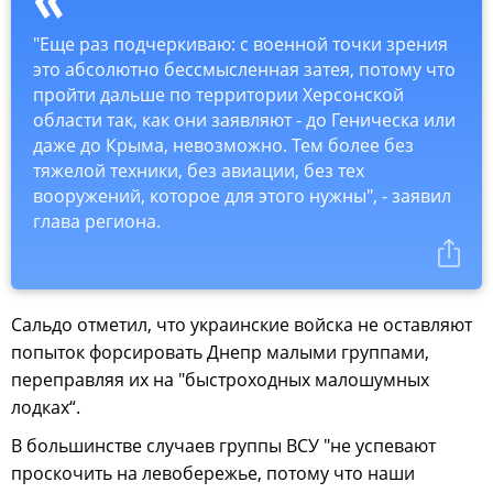
"Еще раз подчеркиваю: с военной точки зрения
это абсолютно бессмысленная затея, потому что
пройти дальше по территории Херсонской
области так, как они заявляют - до Геническа или
даже до Крыма, невозможно. Тем более без
тяжелой техники, без авиации, без тех
вооружений, которое для этого нужны", - заявил
глава региона.
Сальдо отметил, что украинские войска не оставляют
попыток форсировать Днепр малыми группами,
переправляя их на "быстроходных малошумных
лодках“.
В большинстве случаев группы ВСУ "не успевают
проскочить на левобережье, потому что наши