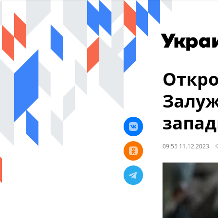
Откро
Залуж
запад
09:55 11.12.2023