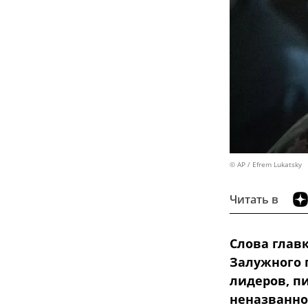
© AP / Efrem Lukatsky
Читать в
Слова глав
Залужного 
лидеров, пи
неназванно