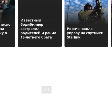
Известный
число
бодибилдер
за
застрелил
Россия нашла
ку в
родителей и ранил
управу на спутники
13-летнего брата
Starlink