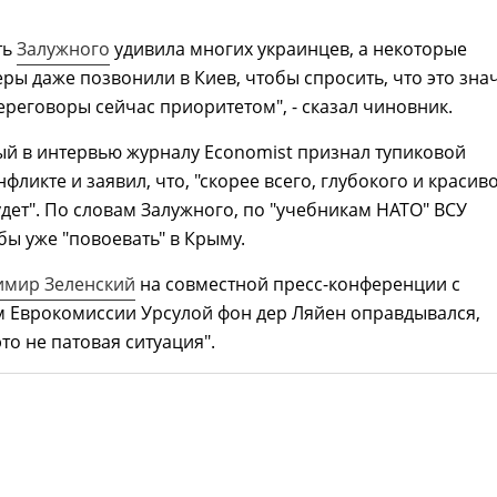
ть
Залужного
удивила многих украинцев, а некоторые
ры даже позвонили в Киев, чтобы спросить, что это зна
ереговоры сейчас приоритетом", - сказал чиновник.
й в интервью журналу Economist признал тупиковой
фликте и заявил, что, "скорее всего, глубокого и красив
дет". По словам Залужного, по "учебникам НАТО" ВСУ
ы уже "повоевать" в Крыму.
имир Зеленский
на совместной пресс-конференции с
м Еврокомиссии Урсулой фон дер Ляйен оправдывался,
это не патовая ситуация".