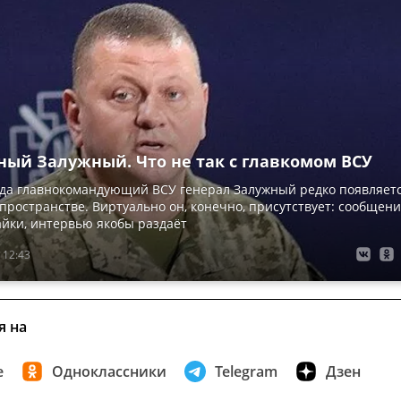
ный Залужный. Что не так с главкомом ВСУ
ода главнокомандующий ВСУ генерал Залужный редко появляет
пространстве. Виртуально он, конечно, присутствует: сообщен
лайки, интервью якобы раздаёт
 12:43
я на
е
Одноклассники
Telegram
Дзен