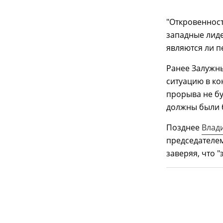
"Откровеннос
западные лиде
являются ли п
Ранее Залужны
ситуацию в кон
прорыва не бу
должны были б
Позднее
Влад
председателе
заверяя, что "