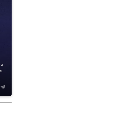
ся
ия