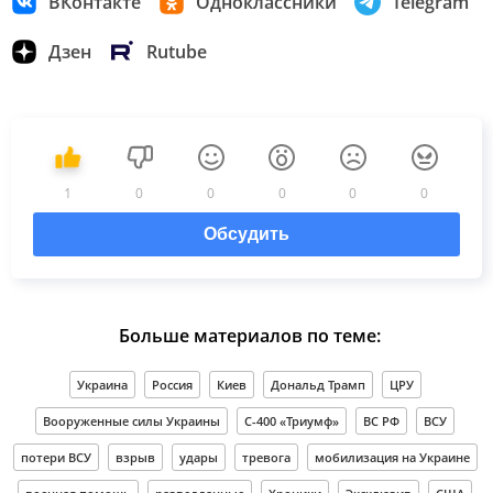
ВКонтакте
Одноклассники
Telegram
Дзен
Rutube
1
0
0
0
0
0
Обсудить
Больше материалов по теме:
Украина
Россия
Киев
Дональд Трамп
ЦРУ
Вооруженные силы Украины
С-400 «Триумф»
ВС РФ
ВСУ
потери ВСУ
взрыв
удары
тревога
мобилизация на Украине