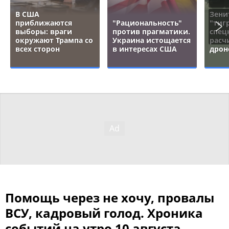
В США
Зени
приближаются
"Рациональность"
"тигр
выборы: враги
против прагматики.
спец
окружают Трампа со
Украина истощается
расч
всех сторон
в интересах США
дрон
Помощь через не хочу, провалы
ВСУ, кадровый голод. Хроника
событий на утро 10 августа