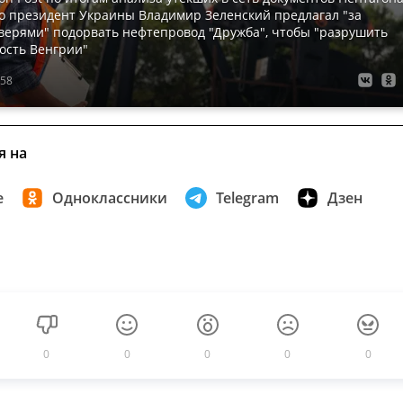
о президент Украины Владимир Зеленский предлагал "за
верями" подорвать нефтепровод "Дружба", чтобы "разрушить
сть Венгрии"
:58
я на
е
Одноклассники
Telegram
Дзен
0
0
0
0
0