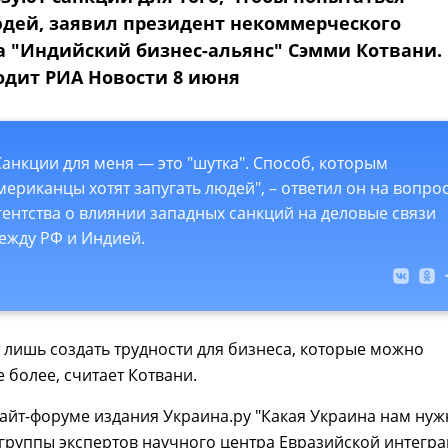
юдей, заявил президент некоммерческого
а "Индийский бизнес-альянс" Сэмми Котвани. 
одит РИА Новости 8 июня
Санкции для меня — это "шутка". Способ, которым
мериканцы хотят запугать людей", – ответил он на вопро
гентства о влиянии западных санкций на деловые связи
ежду РФ и Индией.
 лишь создать трудности для бизнеса, которые можно
е более, считает Котвани.
айт-форуме издания Украина.ру "Какая Украина нам нуж
группы экспертов научного центра Евразийской интегр