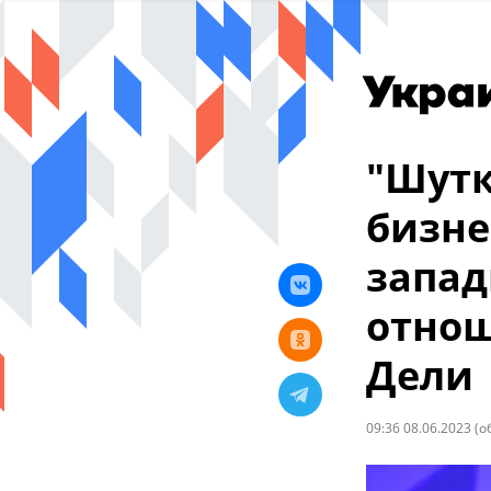
"Шутк
бизне
запад
отнош
Дели
09:36 08.06.2023
(о