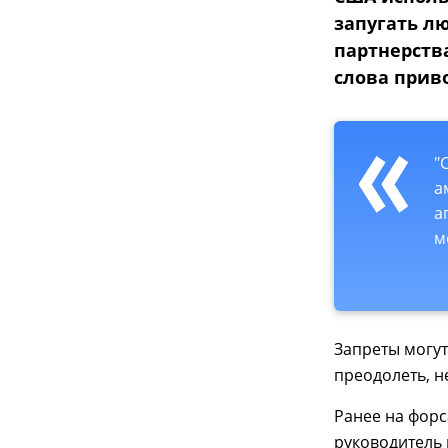
запугать л
партнерств
слова прив
"
а
а
м
Запреты могут
преодолеть, н
Ранее на форс
руководитель 