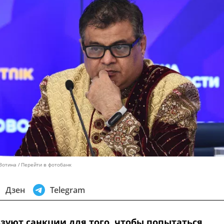
 Зотина
Перейти в фотобанк
Дзен
Telegram
зуют санкции для того, чтобы попытаться