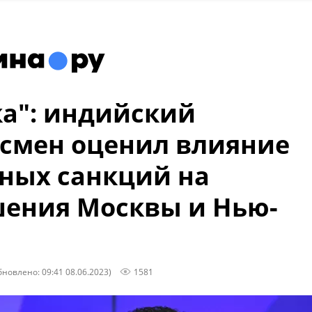
а": индийский
смен оценил влияние
ных санкций на
ения Москвы и Нью-
бновлено: 09:41 08.06.2023)
1581