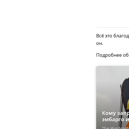
Всё это благо
он.
Подробнее об
Кому запр
эмбарго и
The Washingt