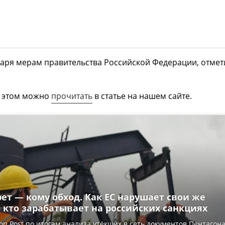
даря мерам правительства Российской Федерации, отмет
 этом можно
прочитать
в статье на нашем сайте.
ет — кому обход. Как ЕС нарушает свои же
 кто зарабатывает на российских санкциях
on Post по итогам анализа утёкших в сеть документов Пентагон