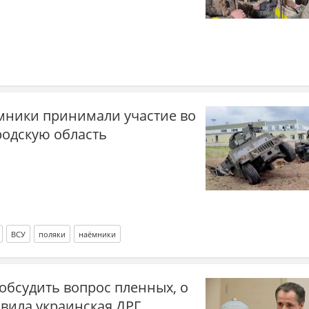
мники принимали участие во
родскую область
ВСУ
поляки
наёмники
 обсудить вопрос пленных, о
явила украинская ДРГ