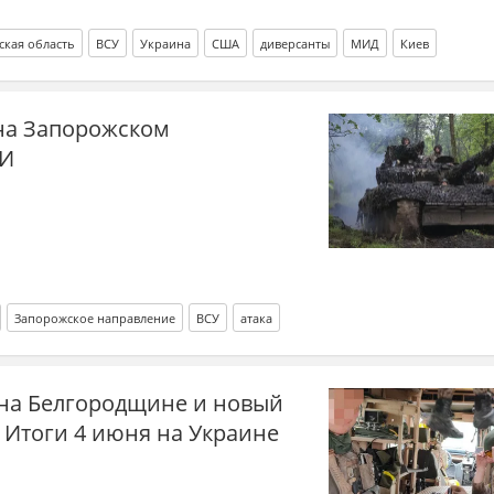
ская область
ВСУ
Украина
США
диверсанты
МИД
Киев
 на Запорожском
МИ
Запорожское направление
ВСУ
атака
на Белгородщине и новый
. Итоги 4 июня на Украине