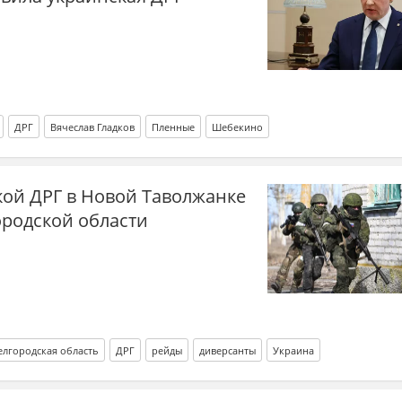
ДРГ
Вячеслав Гладков
Пленные
Шебекино
кой ДРГ в Новой Таволжанке
ородской области
елгородская область
ДРГ
рейды
диверсанты
Украина