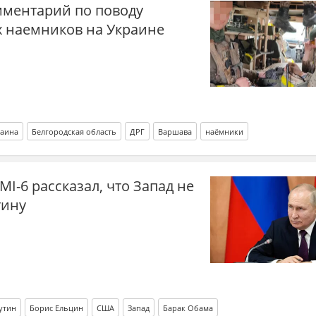
мментарий по поводу
х наемников на Украине
аина
Белгородская область
ДРГ
Варшава
наёмники
I-6 рассказал, что Запад не
тину
утин
Борис Ельцин
США
Запад
Барак Обама