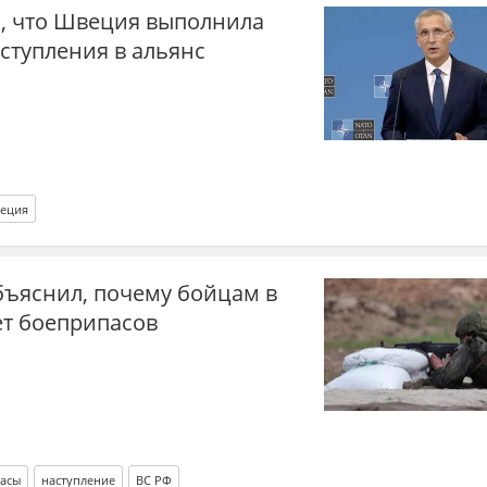
л, что Швеция выполнила
вступления в альянс
еция
бъяснил, почему бойцам в
ет боеприпасов
асы
наступление
ВС РФ