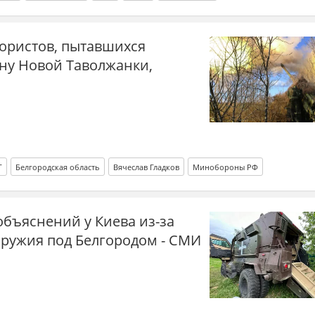
рористов, пытавшихся
ону Новой Таволжанки,
Г
Белгородская область
Вячеслав Гладков
Минобороны РФ
объяснений у Киева из-за
оружия под Белгородом - СМИ