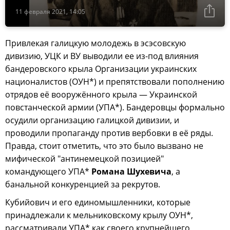
11 февраля 2021, 14:05
Привлекая галицкую молодежь в эсэсовскую
дивизию, УЦК и ВУ выводили ее из-под влияния
бандеровского крыла Организации украинских
националистов (ОУН*) и препятствовали пополнению
отрядов её вооружённого крыла — Украинской
повстанческой армии (УПА*). Бандеровцы формально
осудили организацию галицкой дивизии, и
проводили пропаганду против вербовки в её ряды.
Правда, стоит отметить, что это было вызвано не
мифической "антинемецкой позицией"
командующего УПА*
Романа Шухевича
, а
банальной конкуренцией за рекрутов.
Кубийович и его единомышленники, которые
принадлежали к мельниковскому крылу ОУН*,
рассматривали УПА* как своего крупнейшего