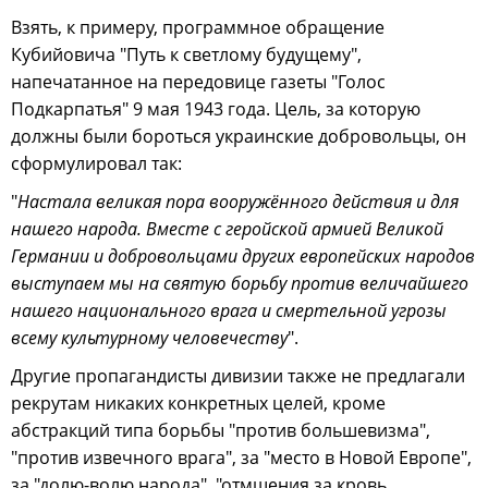
Взять, к примеру, программное обращение
Кубийовича "Путь к светлому будущему",
напечатанное на передовице газеты "Голос
Подкарпатья" 9 мая 1943 года. Цель, за которую
должны были бороться украинские добровольцы, он
сформулировал так:
"
Настала великая пора вооружённого действия и для
нашего народа. Вместе с геройской армией Великой
Германии и добровольцами других европейских народов
выступаем мы на святую борьбу против величайшего
нашего национального врага и смертельной угрозы
всему культурному человечеству
".
Другие пропагандисты дивизии также не предлагали
рекрутам никаких конкретных целей, кроме
абстракций типа борьбы "против большевизма",
"против извечного врага", за "место в Новой Европе",
за "долю-волю народа", "отмщения за кровь