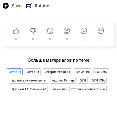
Дзен
Rutube
0
0
0
0
0
0
Больше материалов по теме:
История
История
история Украины
Германия
нацисты
украинские неонацисты
Адольф Гитлер
ОУН
ОУН-УПА
Дивизия СС "Галичина"
Галичина
Вторая мировая война