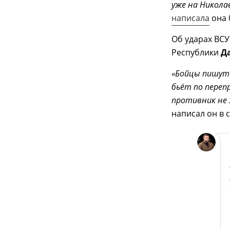
уже на Никола
написала
она 
Об ударах ВС
Республики
Д
«Бойцы пишут 
бьёт по переп
противник не 
написал он в с