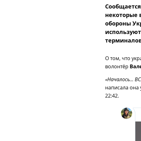
Сообщается
некоторые 
обороны Ук
используют 
терминалов
О том, что ук
волонтёр
Вал
«Началось… ВС
написала она 
22:42.