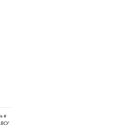
ь в
 ВСУ