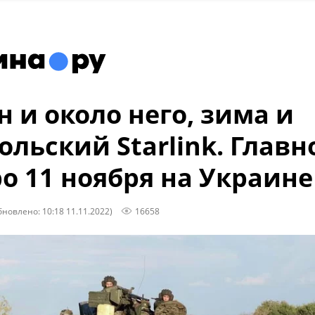
н и около него, зима и
польский Starlink. Главн
ро 11 ноября на Украине
бновлено: 10:18 11.11.2022)
16658