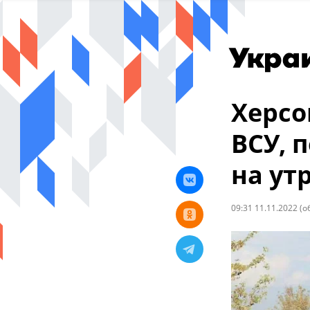
Херсо
ВСУ, 
на ут
09:31 11.11.2022
(о