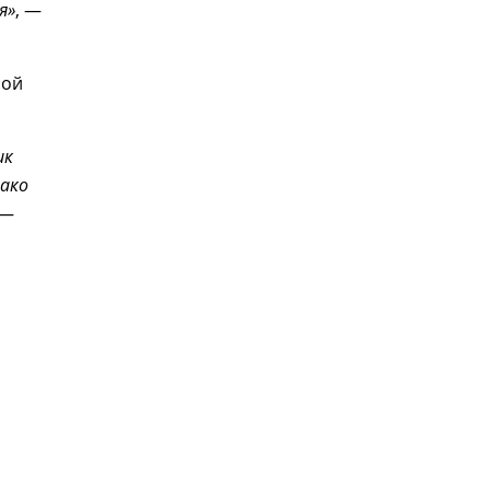
я»
, —
ной
ик
нако
 —