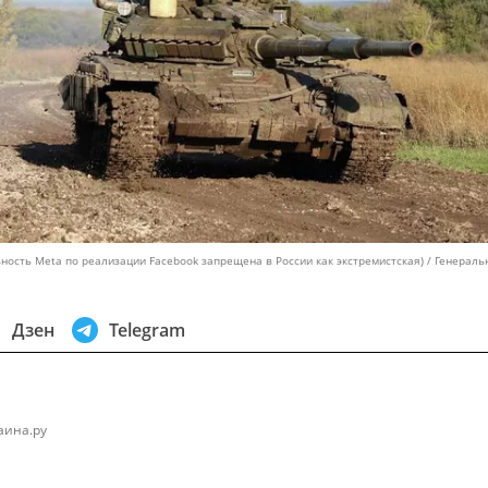
ность Meta по реализации Facebook запрещена в России как экстремистская) / Генераль
Дзен
Telegram
аина.ру