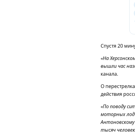
Спустя 20 мин
«На Херсонско
вышли час наз
канала.
О перестрелка
действия росс
«По поводу сит
моторных лодо
Антоновскому 
тысяч человек"