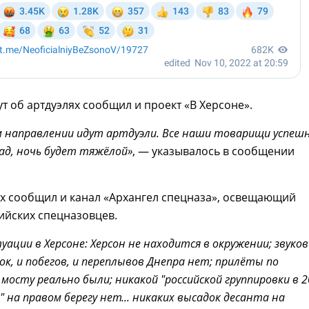
ут об артдуэлях сообщил и проект «В Херсоне».
м направлении идут артдуэли. Все наши товарищи успеш
ад, ночь будет тяжёлой»
, — указывалось в сообщении
х сообщил и канал «Архангел спецназа», освещающий
ийских спецназовцев.
уации в Херсоне: Херсон не находится в окружении; звуков
к, и побегов, и переплывов Днепра нет; прилёты по
мосту реально были; никакой "российской группировки в 2
 на правом берегу нет... никаких высадок десанта на