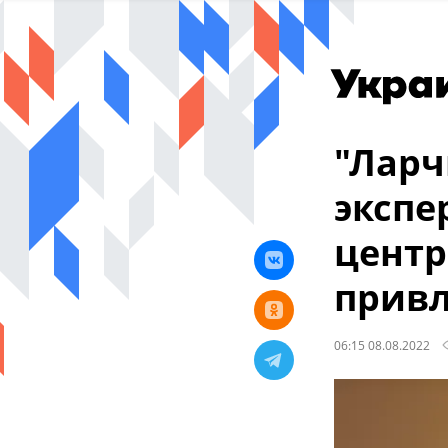
"Ларч
экспе
центр
прив
06:15 08.08.2022