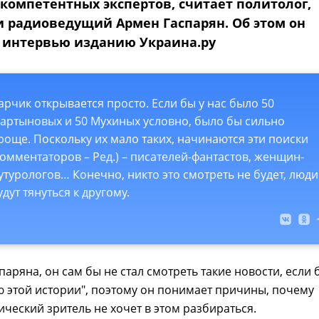
 компетентных экспертов, считает политолог,
и радиоведущий Армен Гаспарян. Об этом он
в интервью изданию Украина.ру
арчик открывается просто. Если бы у нас было 50
артыновых и 50 Мухиных условно, было бы сильно
роще. Поскольку их мало таких, начинаются эти поиски
комментаторов – Ред.) – писателей-фантастов, женщин-
утурологов… Конечно, никто это смотреть не будет, люди
удут тянуться к другому.
паряна, он сам бы не стал смотреть такие новости, если 
ю этой истории", поэтому он понимает причины, почему
ический зритель не хочет в этом разбираться.