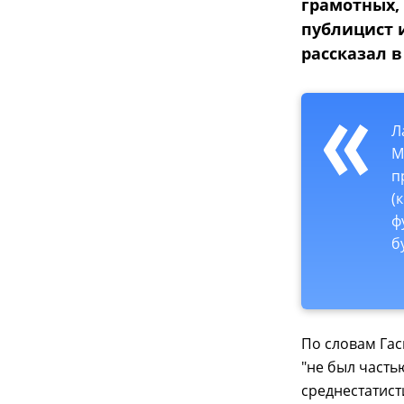
грамотных,
публицист 
рассказал 
Л
М
п
(
ф
б
По словам Гас
"не был часть
среднестатист