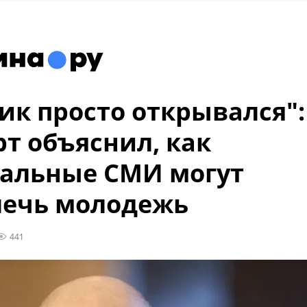
ик просто открывался":
рт объяснил, как
альные СМИ могут
лечь молодежь
441