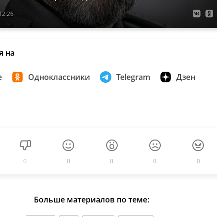
12:26
я на
е
Одноклассники
Telegram
Дзен
0
0
0
0
0
Больше материалов по теме: