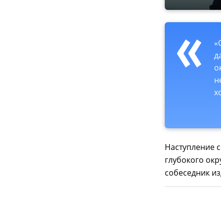
«
д
о
н
х
Наступление с
глубокого окр
собеседник из