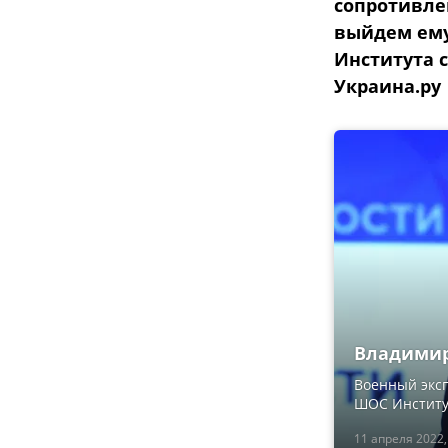
сопротивлен
выйдем ему
Института 
Украина.ру
Владимир 
Военный эксп
ШОС Институ
11 апреля 2022,