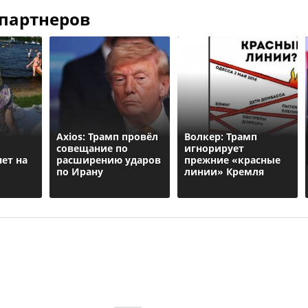
 партнеров
Axios: Трамп провёл
Волкер: Трамп
совещание по
игнорирует
ет на
расширению ударов
прежние «красные
по Ирану
линии» Кремля