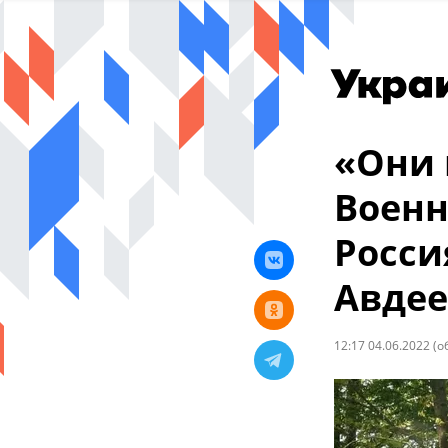
«Они 
Военн
Росси
Авдее
12:17 04.06.2022
(о