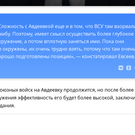
Сложность с Авдеевкой еще и в том, что ВСУ там взорвал
амбу. Поэтому, имеет смысл осуществить более глубокое
кружение, а потом вплотную заняться ими. Пока они
е окружены, их очень трудно взять, потому что там очен
орошо подготовлены позиции», — констатировал Евсеев
оюзных войск на Авдеевку продолжится, но после более
ужения эффективность его будет более высокой, заключ
дания.