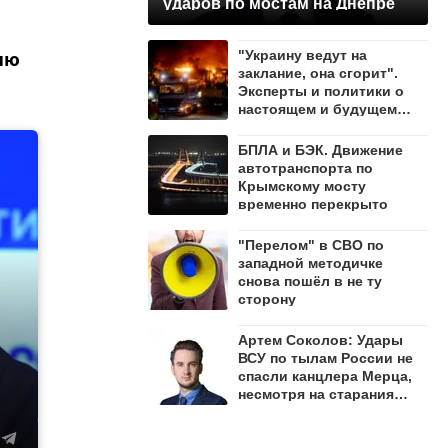
ударов по мостам на Днепре
ию
"Украину ведут на
заклание, она сгорит".
Эксперты и политики о
настоящем и будущем
страны
БПЛА и БЭК. Движение
автотранспорта по
Крымскому мосту
временно перекрыто
"Перелом" в СВО по
западной методичке
снова пошёл в не ту
сторону
Артем Соколов: Удары
ВСУ по тылам России не
спасли канцлера Мерца,
несмотря на старания
немецких СМИ