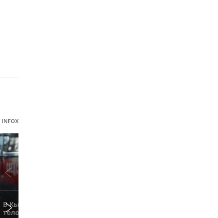
INFOX
В Кызыле найдено
Банк Рос
тело второй
Фитнес-
выпустил