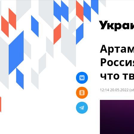
Артам
Росси
что т
12:14 20.05.2022
(о