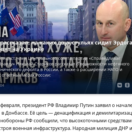
рассказал, на каких двух стульях сидит Эрдог
овят на Украине
блицист, член Центрального совета партии «Справедливая
 Правду» Николай Стариков рассказал о возможности нефтяного
хнического дефолта в России, а также о расширении НАТО и
 ответных мерах России:
:04
февраля, президент РФ Владимир Путин заявил о начал
 в Донбассе. Её цель — денацификация и демилитариза
инобороны РФ сообщили, что высокоточными средствам
строя военная инфраструктура. Народная милиция ДНР 