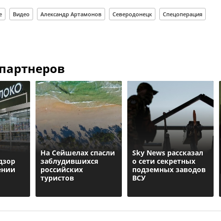
e
Видео
Александр Артамонов
Северодонецк
Спецоперация
 партнеров
На Сейшелах спасли
Sky News рассказал
дзор
заблудившихся
о сети секретных
ении
российских
подземных заводов
туристов
ВСУ