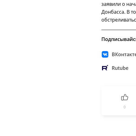
заявили о на
Донбасса. В т
обстреливатьс
Подписывайс
ВКонтакт
Rutube
0