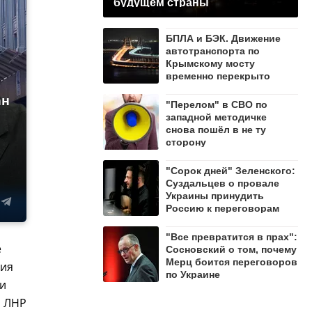
будущем страны
БПЛА и БЭК. Движение
автотранспорта по
Крымскому мосту
временно перекрыто
ан
"Перелом" в СВО по
западной методичке
снова пошёл в не ту
сторону
"Сорок дней" Зеленского:
Суздальцев о провале
Украины принудить
Россию к переговорам
"Все превратится в прах":
е
Сосновский о том, почему
Мерц боится переговоров
ция
по Украине
и
и ЛНР