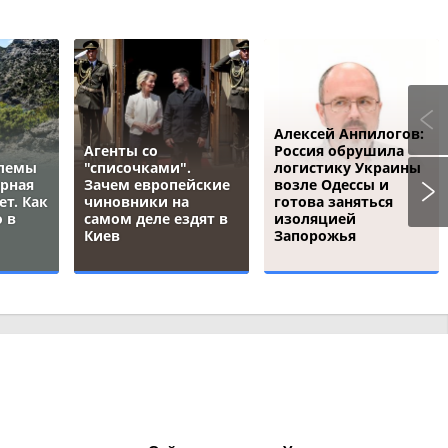
Алексей Анпилогов:
Агенты со
Россия обрушила
блемы
"списочками".
логистику Украины
ёрная
Зачем европейские
возле Одессы и
ет. Как
чиновники на
готова заняться
 в
самом деле ездят в
изоляцией
Киев
Запорожья