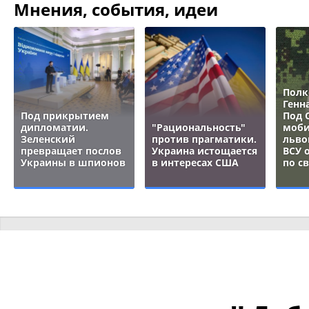
Мнения, события, идеи
Полк
Генн
Под прикрытием
Под 
дипломатии.
"Рациональность"
моби
Зеленский
против прагматики.
льво
превращает послов
Украина истощается
ВСУ 
Украины в шпионов
в интересах США
по с