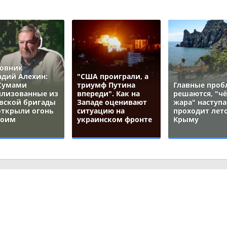
овник
адий Алехин:
"США проиграли, а
Сумами
триумф Путина
Главные про
лизованные из
впереди". Как на
решаются, "ч
вской бригады
Западе оценивают
жара" наступа
открыли огонь
ситуацию на
проходит лето
воим
украинском фронте
Крыму