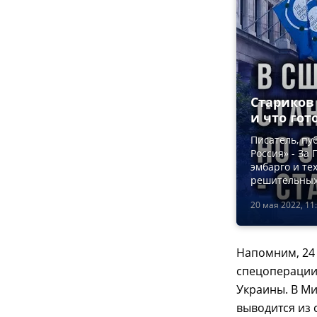
Стариков 
и что гот
Писатель, пу
Россия» - За
эмбарго и те
решительных
20 мая 2022, 11
Напомним, 24 
спецоперации
Украины. В М
выводится из 