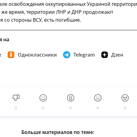
чале освобождения оккупированных Украиной территор
о же время, территории ЛНР и ДНР продолжают
я со стороны ВСУ, есть погибшие.
я на
е
Одноклассники
Telegram
Дзен
0
0
0
0
0
Больше материалов по теме: