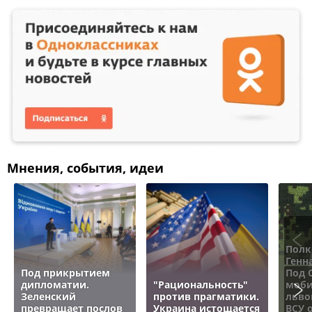
Мнения, события, идеи
Полк
Генн
Под прикрытием
Под 
дипломатии.
"Рациональность"
моби
Зеленский
против прагматики.
льво
превращает послов
Украина истощается
ВСУ 