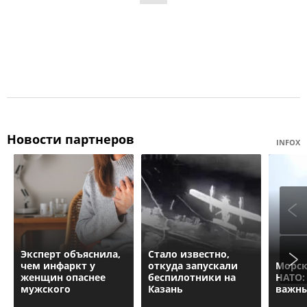
Новости партнеров
INFOX
Эксперт объяснила,
Стало известно,
чем инфаркт у
откуда запускали
Морск
женщин опаснее
беспилотники на
НАТО:
мужского
Казань
важн