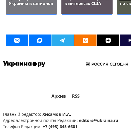
Украины в шпионов
в интересах США
по с
Архив
RSS
Главный редактор:
Хисамов И.А.
Адрес электронной почты Редакции:
editors@ukraina.ru
Телефон Редакции:
+7 (495) 645-6601