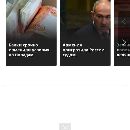
Банки срочно
Армения
Зелен
изменили условия
пригрозила России
премь
по вкладам
судом
ледя