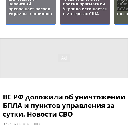
Зеленский
против прагматики.
льво
превращает послов
Украина истощается
ВСУ 
Украины в шпионов
в интересах США
по с
ВС РФ доложили об уничтожении
БПЛА и пунктов управления за
сутки. Новости СВО
07:24 07.08.2026
0