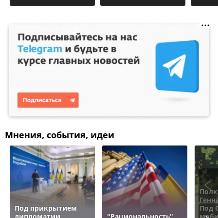
Мнения, события, идеи
Полк
Генн
Под прикрытием
Под 
дипломатии.
"Рациональность"
моби