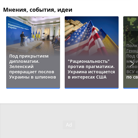
Мнения, события, идеи
Полк
Генн
Под прикрытием
Под 
дипломатии.
"Рациональность"
моби
Зеленский
против прагматики.
льво
превращает послов
Украина истощается
ВСУ 
Украины в шпионов
в интересах США
по с