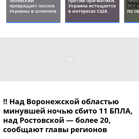
Зеленский
против прагматики.
льво
превращает послов
Украина истощается
ВСУ 
Украины в шпионов
в интересах США
по с
‼ Над Воронежской областью
минувшей ночью сбито 11 БПЛА,
над Ростовской — более 20,
сообщают главы регионов