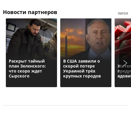
Новости партнеров
INFOX
Раскрыт тайный
В США заявили о
план Зеленского:
скорой потере
Жите
что скоро ждет
Украиной трёх
преду
Сырского
крупных городов
ядови