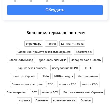
0
0
0
0
0
0
Обсудить
Больше материалов по теме:
Украина.ру
Россия
Константиновка
Славянско-Краматорская агломерация
Краматорск
Славянский базар
Красноармейск ДНР
Запорожская область
Харьковская область
наступление ВС РФ
ВС РФ
война на Украине
БПЛА
БПЛА сегодня
беспилотники
беспилотники сегодня
СВО
новости СВО
сводка СВО
Спецоперация
ВСУ
потери ВСУ
Вооруженные силы Украины
Украина
Пленные
военнопленные
Орехов