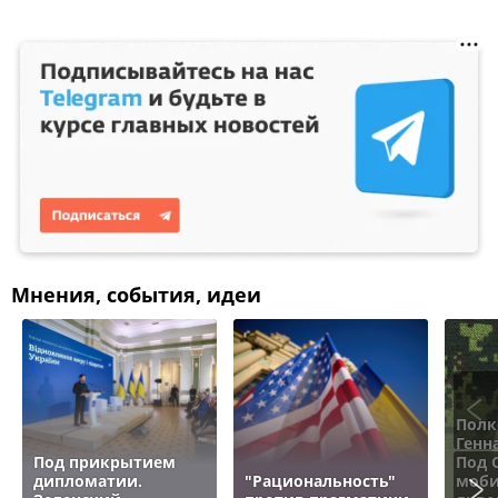
Мнения, события, идеи
Полк
Генн
Под прикрытием
Под 
дипломатии.
"Рациональность"
моби