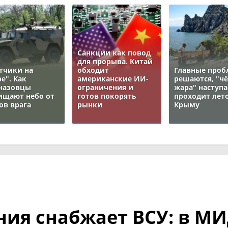
Санкции как повод
для прорыва. Китай
тчики на
обходит
Главные про
е". Как
американские ИИ-
решаются, "ч
назовцы
ограничения и
жара" наступа
ищают небо от
готов покорять
проходит лето
ов врага
рынки
Крыму
ия снабжает ВСУ: в М