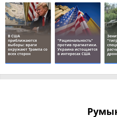
В США
Зени
приближаются
"Рациональность"
"тигр
выборы: враги
против прагматики.
спец
окружают Трампа со
Украина истощается
расч
всех сторон
в интересах США
дрон
Румын