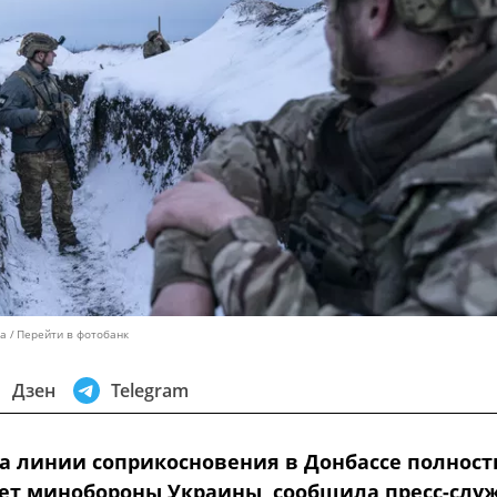
ka
Перейти в фотобанк
Дзен
Telegram
а линии соприкосновения в Донбассе полнос
ет минобороны Украины, сообщила пресс-слу