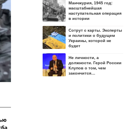
Манчжурия, 1945 год:
масштабнейшая
наступательная операция
в истории
Сотрут с карты. Эксперты
и политики о будущем
Украины, которой не
будет
Не личности, а
должности. Герой России
Клупов о том, чем
закончится
противостояние Лямина и
"Мадьяра"
тью
жба