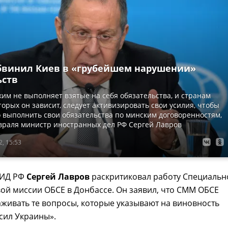
бвинил Киев в «грубейшем нарушении»
ьств
им не выполняет взятые на себя обязательства, и странам
оторых он зависит, следует активизировать свои усилия, чтобы
о выполнить свои обязательства по минским договоренностям,
враля министр иностранных дел РФ Сергей Лавров
, 15:53
МИД РФ
Сергей Лавров
раскритиковал работу Специальн
ой миссии ОБСЕ в Донбассе. Он заявил, что СММ ОБСЕ
аживать те вопросы, которые указывают на виновность
сил Украины».