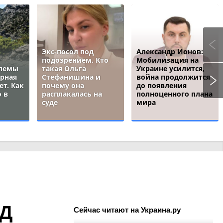
Экс-посол под
Александр Ионов:
подозрением. Кто
Мобилизация на
блемы
такая Ольга
Украине усилится,
ёрная
Стефанишина и
война продолжится
ет. Как
почему она
до появления
 в
расплакалась на
полноценного плана
суде
мира
ИД
Сейчас читают на Украина.ру