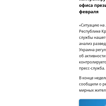
офиса през
февраля
«Ситуацию на 
Республике К
службы нашего
анализ разве
Украина регу
об активности
контролируетс
пресс-служба.
В конце недел
сообщили о ре
мирных жител