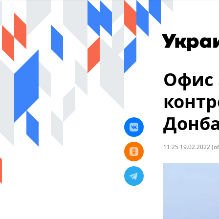
Офис 
контр
Донба
11:25 19.02.2022
(о