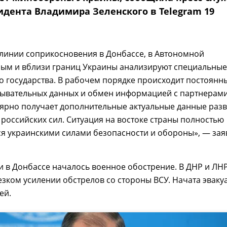
идента Владимира Зеленского в Telegram 19
линии соприкосновения в Донбассе, в Автономной
рым и вблизи границ Украины анализируют специальные
 государства. В рабочем порядке происходит постоянн
дывательных данных и обмен информацией с партнерами
лярно получает дополнительные актуальные данные раз
 российских сил. Ситуация на востоке страны полностью
я украинскими силами безопасности и обороны», — зая
и в Донбассе началось военное обострение. В ДНР и ЛН
зком усилении обстрелов со стороны ВСУ. Начата эваку
ей.