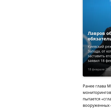
Лавров о
обязател
Киевский реж
Запада, от к
заставить ег
заявил 18 фе
18 февраля 2022
Ранее глава 
мониторингов
пытается «сгл
вооруженных 