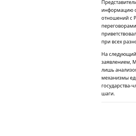
Представител
информацию о
отношений с Р
переговорами
приветствовал
при всех разн
На следующий 
заявлением, М
лишь анализо
механизмы еди
государства-
шаги.