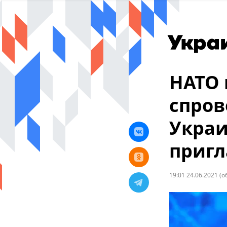
НАТО 
спров
Украи
пригл
19:01 24.06.2021
(о