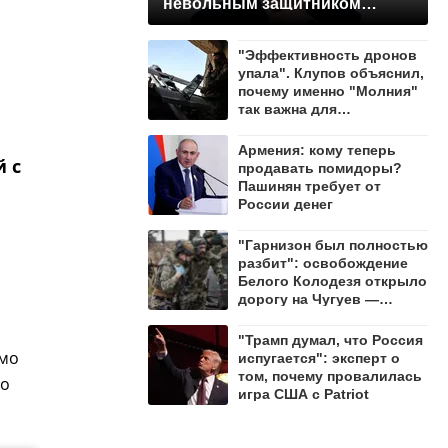
невольным защитником
Ленобласти
"Эффективность дронов
упала". Клупов объяснил,
почему именно "Молния"
так важна для
уничтожения ВСУ
Армения: кому теперь
 с
продавать помидоры?
Пашинян требует от
России денег
"Гарнизон был полностью
разбит": освобождение
Белого Колодезя открыло
дорогу на Чугуев —
Алехин
"Трамп думал, что Россия
имо
испугается": эксперт о
том, почему провалилась
го
игра США с Patriot