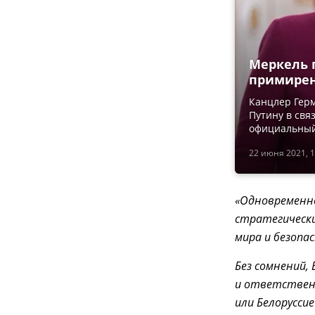
Меркель 
примирен
Канцлер Гер
Путину в свя
официальный
22 июня 2021, 1
«Одновременно
стратегически
мира и безопас
Без сомнений,
и ответствен
или Белорусси