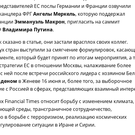
редставителей ЕС послы Германии и Франции озвучили
канцлера ФРГ
Ангелы Меркель
, которую поддержал
ранции
Эммануэль Макрон
, пригласить на саммит
Ф
Владимира Путина
.
 сказано в статье, они застали врасплох своих коллег.
ух стран выступили за смягчение формулировок, касающ
ументе, который будет принят по итогам мероприятия, а 
стратегии ЕС в отношении Москвы, налаживание более
 с ней после встречи российского лидера с хозяином Бе
йденом
в Женеве 16 июня и, более того, за выборочное
е с Россией в сферах, представляющих взаимный интере
ых Financial Times относит борьбу с изменением климата,
ающей среды, трансграничное сотрудничество,
о в борьбе с терроризмом, реализацию космических
гулирование ситуации в Иране и Сирии.