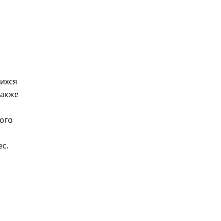
ихся
также
лого
с.