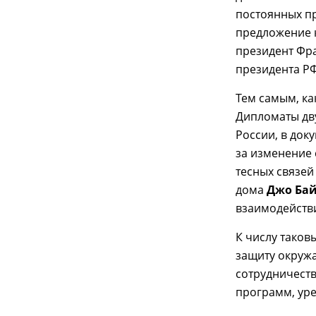
постоянных п
предложение 
президент Ф
президента Р
Тем самым, как
Дипломаты дв
России, в док
за изменение 
тесных связей
дома
Джо Ба
взаимодействи
К числу таков
защиту окруж
сотрудничеств
программ, уре