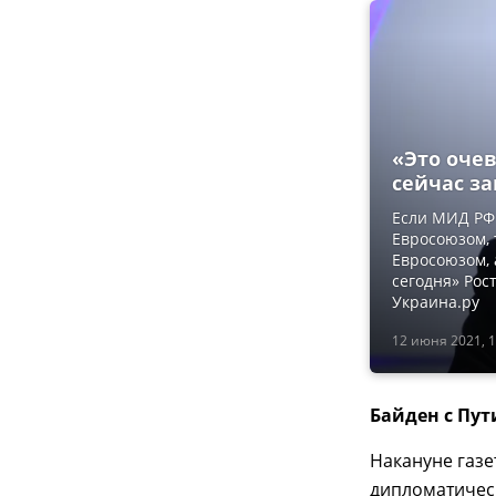
«Это оче
сейчас за
Если МИД РФ 
Евросоюзом, 
Евросоюзом, 
сегодня» Рос
Украина.ру
12 июня 2021, 1
Байден с Пут
Накануне газе
дипломатическ