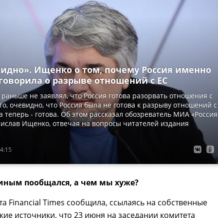
видно». Ищенко о том, почему Россия именно
говорила о разрыве отношений с ЕС
раньше не заявлял, что Россия готова разорвать отношения с
то, очевидно, что Россия была не готова к разрыву отношений с
а теперь - готова. Об этом рассказал обозреватель МИА «Россия
тислав Ищенко, отвечая на вопросы читателей издания
4:15
иным пообщался, а чем мы хуже?
та Financial Times сообщила, ссылаясь на собственные
ие источники, что 23 июня на заседании комитета