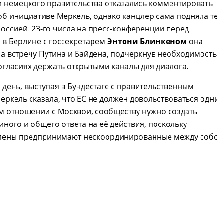
и немецкого правительства отказались комментировать
б инициативе Меркель, однако канцлер сама подняла т
оссией. 23-го числа на пресс-конференции перед
 в Берлине с госсекретарем
Энтони Блинкеном
она
а встречу Путина и Байдена, подчеркнув необходимость
огласиях держать открытыми каналы для диалога.
день, выступая в Бундестаге с правительственным
еркель сказала, что ЕС не должен довольствоваться одн
м отношений с Москвой, сообществу нужно создать
ного и общего ответа на её действия, поскольку
члены предпринимают нескоординированные между соб