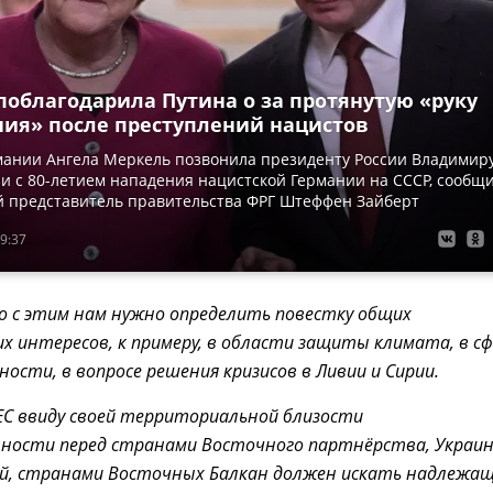
поблагодарила Путина о за протянутую «руку
ия» после преступлений нацистов
мании Ангела Меркель позвонила президенту России Владимир
зи с 80-летием нападения нацистской Германии на СССР, сообщ
 представитель правительства ФРГ Штеффен Зайберт
9:37
 с этим нам нужно определить повестку общих
х интересов, к примеру, в области защиты климата, в сф
ности, в вопросе решения кризисов в Ливии и Сирии.
 ЕС ввиду своей территориальной близости
ности перед странами Восточного партнёрства, Украи
ей, странами Восточных Балкан должен искать надлежа