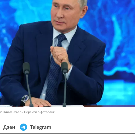
ил Климентьев
Перейти в фотобанк
Дзен
Telegram