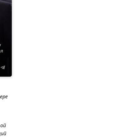
у
ил
ере
ной
щий