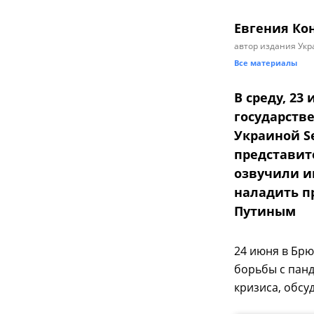
Евгения Ко
автор издания Укр
Все материалы
В среду, 23
государств
Украиной Se
представит
озвучили и
наладить п
Путиным
24 июня в Брю
борьбы с панд
кризиса, обсу