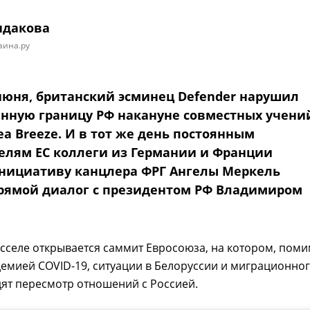
ндакова
аина.ру
 июня, британский эсминец Defender нарушил
енную границу РФ накануне совместных учений
a Breeze. И в тот же день постоянным
елям ЕС коллеги из Германии и Франции
нициативу канцлера ФРГ Ангелы Меркель
рямой диалог с президентом РФ Владимиром
сселе открывается саммит Евросоюза, на котором, пом
емией COVID-19, ситуации в Белоруссии и миграционно
дят пересмотр отношений с Россией.