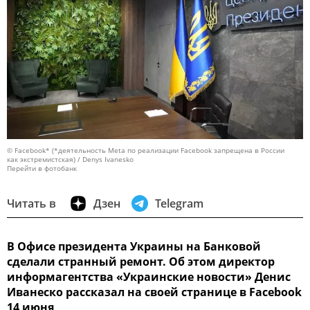
© Facebook* (*деятельность Meta по реализации Facebook запрещена в России
как экстремистская) / Denys Ivanesko
Перейти в фотобанк
Читать в
Дзен
Telegram
В Офисе президента Украины на Банковой
сделали странный ремонт. Об этом директор
информагентства «Украинские новости» Денис
Иванеско рассказал на своей странице в Facebook
14 июня