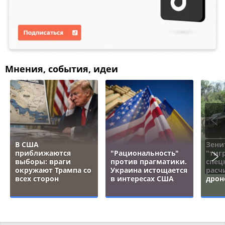
Мнения, события, идеи
В США
Зени
приближаются
"Рациональность"
"тигр
выборы: враги
против прагматики.
спец
окружают Трампа со
Украина истощается
расч
всех сторон
в интересах США
дрон