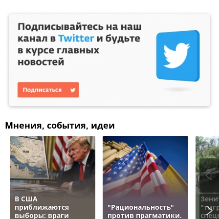
Мнения, события, идеи
В США
Зени
приближаются
"Рациональность"
"тигр
выборы: враги
против прагматики.
спец