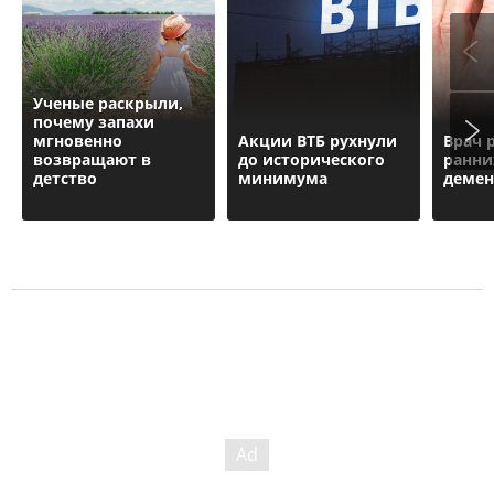
Ученые раскрыли,
почему запахи
мгновенно
Акции ВТБ рухнули
Врач 
возвращают в
до исторического
ранни
детство
минимума
деме