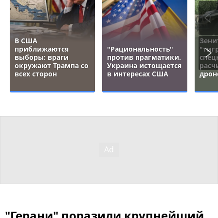
В США
Зени
приближаются
"Рациональность"
"тигр
выборы: враги
против прагматики.
спец
окружают Трампа со
Украина истощается
расч
всех сторон
в интересах США
дрон
"Герани" поразили крупнейший