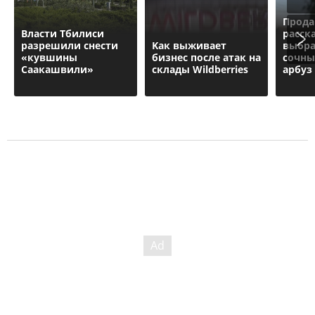
Прод
Власти Тбилиси
расск
разрешили снести
Kак выживает
выбра
«кувшины
бизнес после атак на
сочны
Саакашвили»
склады Wildberries
арбуз