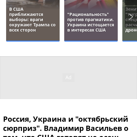
В США
Зени
приближаются
"Рациональность"
"тигр
выборы: враги
против прагматики.
спец
окружают Трампа со
Украина истощается
расч
всех сторон
в интересах США
дрон
Россия, Украина и "октябрьский
сюрприз". Владимир Васильев о