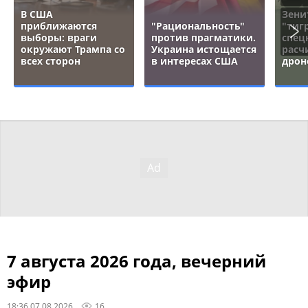
В США
Зени
приближаются
"Рациональность"
"тигр
выборы: враги
против прагматики.
спец
окружают Трампа со
Украина истощается
расч
всех сторон
в интересах США
дрон
7 августа 2026 года, вечерний
эфир
18:36 07.08.2026
16