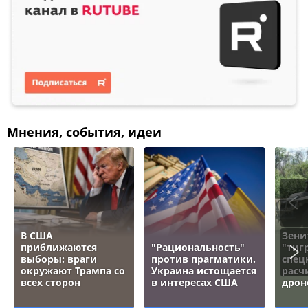
Мнения, события, идеи
В США
Зени
приближаются
"Рациональность"
"тигр
выборы: враги
против прагматики.
спец
окружают Трампа со
Украина истощается
расч
всех сторон
в интересах США
дрон