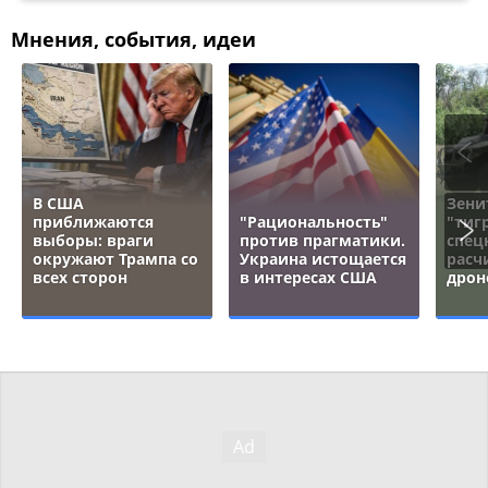
Мнения, события, идеи
В США
Зени
приближаются
"Рациональность"
"тигр
выборы: враги
против прагматики.
спец
окружают Трампа со
Украина истощается
расч
всех сторон
в интересах США
дрон