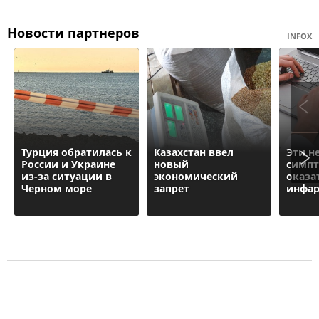
Новости партнеров
INFOX
Турция обратилась к
Казахстан ввел
Эти н
России и Украине
новый
симпт
из-за ситуации в
экономический
оказа
Черном море
запрет
инфа