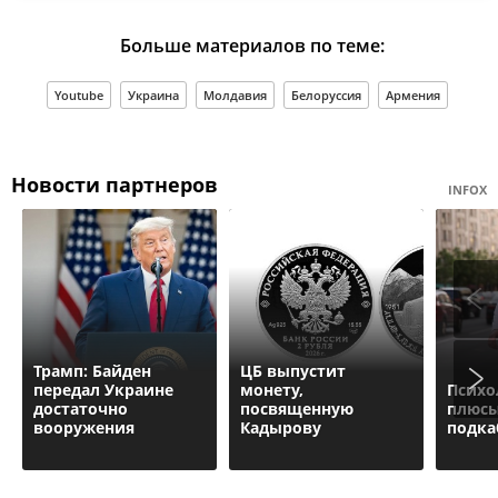
Больше материалов по теме:
Youtube
Украина
Молдавия
Белоруссия
Армения
Новости партнеров
INFOX
Трамп: Байден
ЦБ выпустит
передал Украине
монету,
Психо
достаточно
посвященную
плюсы
вооружения
Кадырову
подка