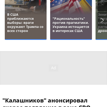
В США
Зени
приближаются
"Рациональность"
"тигр
выборы: враги
против прагматики.
спец
окружают Трампа со
Украина истощается
расч
всех сторон
в интересах США
дрон
"Калашников" анонсировал