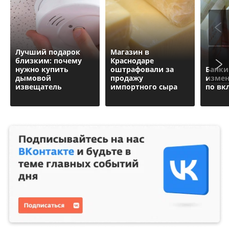
Лучший подарок
Магазин в
близким: почему
Краснодаре
нужно купить
оштрафовали за
Банки
дымовой
продажу
измен
извещатель
импортного сыра
по вк