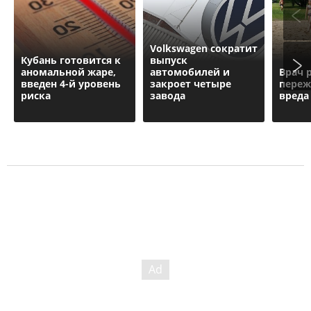
Volkswagen сократит
Кубань готовится к
выпуск
аномальной жаре,
автомобилей и
Врач 
введен 4-й уровень
закроет четыре
переж
риска
завода
вреда