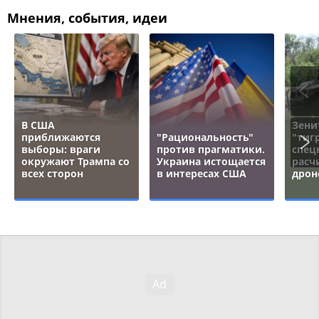
Мнения, события, идеи
В США
Зени
приближаются
"Рациональность"
"тигр
выборы: враги
против прагматики.
спец
окружают Трампа со
Украина истощается
расч
всех сторон
в интересах США
дрон