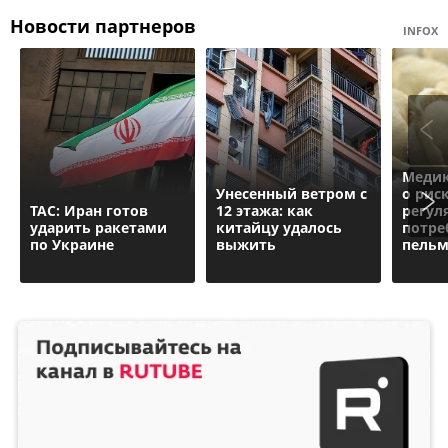
Новости партнеров
INFOX
Медик
Унесенный ветром с
о рис
ТАС: Иран готов
12 этажа: как
регул
ударить ракетами
китайцу удалось
потре
по Украине
выжить
пельм