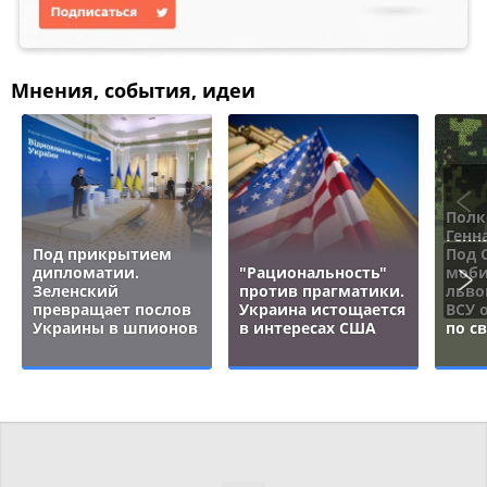
Мнения, события, идеи
Полк
Генн
Под прикрытием
Под 
дипломатии.
"Рациональность"
моби
Зеленский
против прагматики.
льво
превращает послов
Украина истощается
ВСУ 
Украины в шпионов
в интересах США
по с