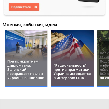
Мнения, события, идеи
Полк
Генн
Под прикрытием
Под 
дипломатии.
"Рациональность"
моби
Зеленский
против прагматики.
льво
превращает послов
Украина истощается
ВСУ 
Украины в шпионов
в интересах США
по с