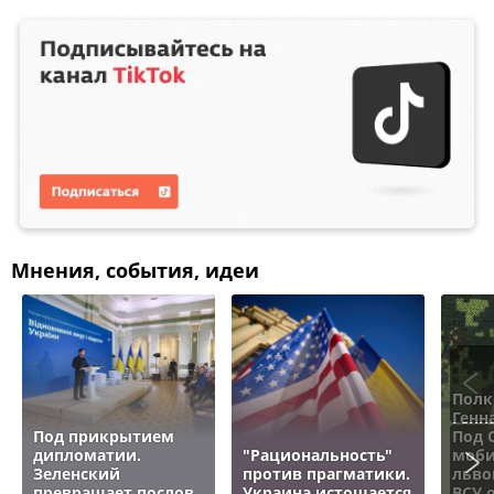
Мнения, события, идеи
Полк
Генн
Под прикрытием
Под 
дипломатии.
"Рациональность"
моби
Зеленский
против прагматики.
льво
превращает послов
Украина истощается
ВСУ 