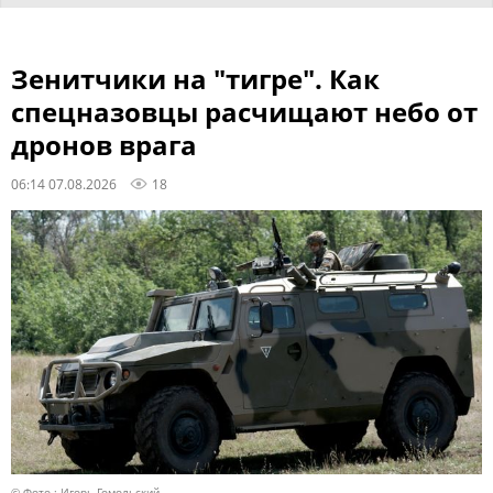
Зенитчики на "тигре". Как
спецназовцы расчищают небо от
дронов врага
06:14 07.08.2026
18
© Фото : Игорь Гомольский