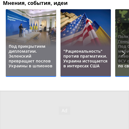
Мнения, события, идеи
Полк
Генн
Под прикрытием
Под 
дипломатии.
"Рациональность"
моби
Зеленский
против прагматики.
льво
превращает послов
Украина истощается
ВСУ 
Украины в шпионов
в интересах США
по с