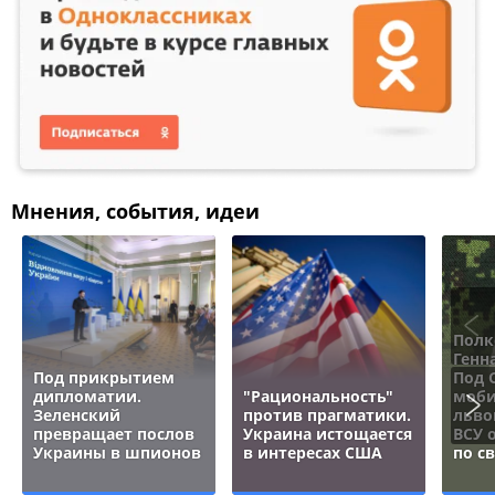
Мнения, события, идеи
Полк
Генн
Под прикрытием
Под 
дипломатии.
"Рациональность"
моби
Зеленский
против прагматики.
льво
превращает послов
Украина истощается
ВСУ 
Украины в шпионов
в интересах США
по с