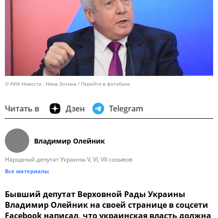
© РИА Новости . Нина Зотина
Перейти в фотобанк
Читать в
Дзен
Telegram
Владимир Олейник
Народный депутат Украины V, VI, VII созывов
Все материалы
Бывший депутат Верховной Рады Украины
Владимир Олейник на своей странице в соцсети
Facebook написал, что украинская власть должна