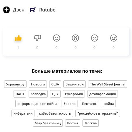
Дзен
Rutube
1
0
0
0
0
0
Больше материалов по теме:
Украина.ру
Новости
США
Вашингтон
The Wall Street Journal
НАТО
разведка
ЦРУ
Русофобия
дезинформация
информационная война
Европа
Пентагон
война
кибератаки
кибербезопасность
"российское вторжение"
Мир без границ
Россия
Москва