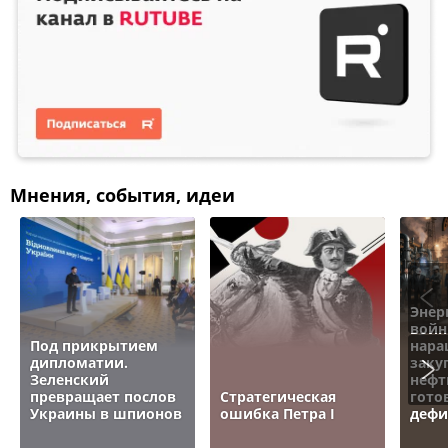
Мнения, события, идеи
Энер
войн
Под прикрытием
нара
дипломатии.
заку
Зеленский
нефт
превращает послов
Стратегическая
гото
Украины в шпионов
ошибка Петра I
дефи