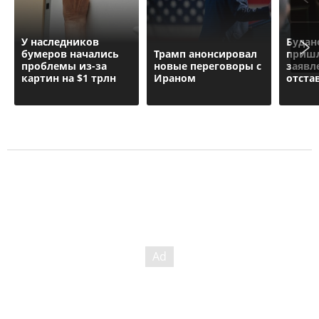
У наследников
Будан
бумеров начались
Трамп анонсировал
пришл
проблемы из-за
новые переговоры с
заявл
картин на $1 трлн
Ираном
отста