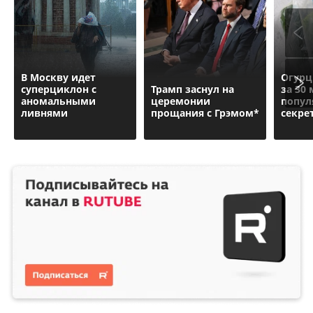
В Москву идет
Огурц
суперциклон с
Трамп заснул на
за 30 
аномальными
церемонии
попул
ливнями
прощания с Грэмом*
секре