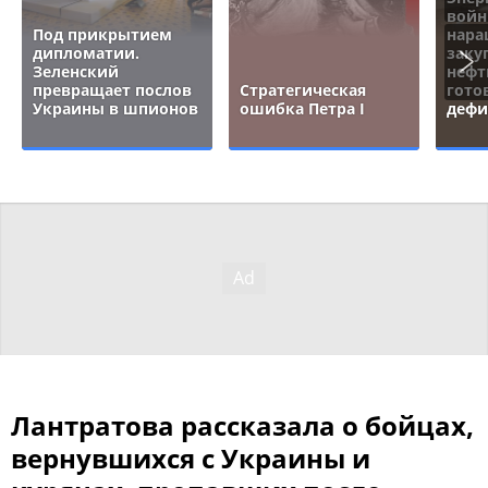
войн
Под прикрытием
нара
дипломатии.
заку
Зеленский
нефт
превращает послов
Стратегическая
гото
Украины в шпионов
ошибка Петра I
дефи
Лантратова рассказала о бойцах,
вернувшихся с Украины и