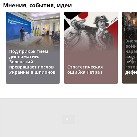
Мнения, события, идеи
Энер
войн
Под прикрытием
нара
дипломатии.
заку
Зеленский
нефт
превращает послов
Стратегическая
гото
Украины в шпионов
ошибка Петра I
дефи