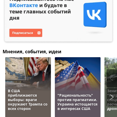
Мнения, события, идеи
В США
Зени
приближаются
"Рациональность"
"тигр
выборы: враги
против прагматики.
спец
окружают Трампа со
Украина истощается
расч
всех сторон
в интересах США
дрон