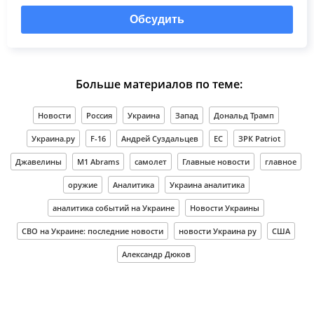
Обсудить
Больше материалов по теме:
Новости
Россия
Украина
Запад
Дональд Трамп
Украина.ру
F-16
Андрей Суздальцев
ЕС
ЗРК Patriot
Джавелины
M1 Abrams
самолет
Главные новости
главное
оружие
Аналитика
Украина аналитика
аналитика событий на Украине
Новости Украины
СВО на Украине: последние новости
новости Украина ру
США
Александр Дюков