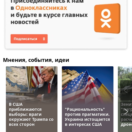
Мнения, события, идеи
В США
Зени
приближаются
"Рациональность"
"тигр
выборы: враги
против прагматики.
спец
окружают Трампа со
Украина истощается
расч
всех сторон
в интересах США
дрон