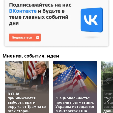
Мнения, события, идеи
В США
Зени
приближаются
"Рациональность"
"тигр
выборы: враги
против прагматики.
спец
окружают Трампа со
Украина истощается
расч
всех сторон
в интересах США
дрон