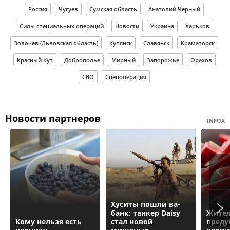
Россия
Чугуев
Сумская область
Анатолий Черный
Силы специальных операций
Новости
Украина
Харьков
Золочев (Львовская область)
Купянск
Славянск
Краматорск
Красный Кут
Доброполье
Мирный
Запорожье
Орехов
СВО
Спецоперация
Новости партнеров
INFOX
Хуситы пошли ва-
банк: танкер Daisy
Жите
Кому нельзя есть
стал новой
преду