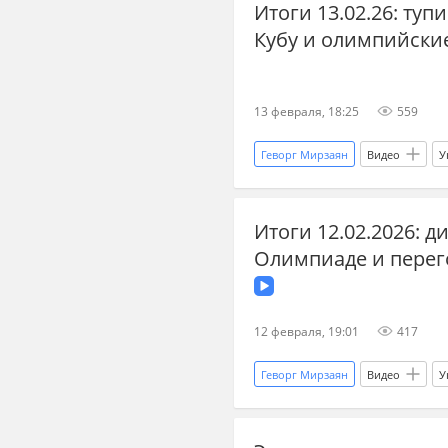
Итоги 13.02.26: туп
транзит
бывший СССР
Кубу и олимпийски
13 февраля, 18:25
559
Геворг Мирзаян
Видео
У
Владимир Мединский
Влад
Итоги 12.02.2026: 
новости переговоров
ново
Олимпиаде и перег
Главные новости
главное
12 февраля, 19:01
417
Геворг Мирзаян
Видео
У
выборы
спорт
Олимп
переговоры по Украине 2025