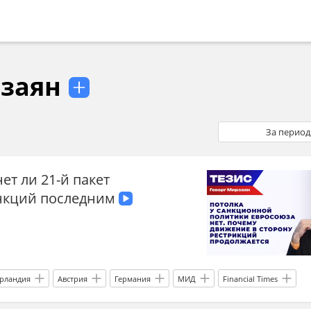
рзаян
За период
ет ли 21-й пакет
нкций последним
рландия
Австрия
Германия
МИД
Financial Times
Международная политика
международное право