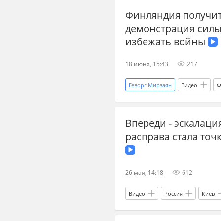
Финляндия получит
демонстрация силы
избежать войны
18 июня, 15:43
217
Геворг Мирзаян
Видео
Ф
оборона
оружие
Сан
Впереди - эскалаци
СВО
прогнозы СВО
д
расправа стала точ
26 мая, 14:18
612
Видео
Россия
Киев
Дональд Трамп
Вооруженны