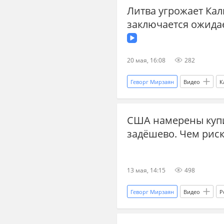
Литва угрожает Кал
международные отношения
заключается ожида
дипломатические отношения
20 мая, 16:08
282
Геворг Мирзаян
Видео
К
Украина.ру
США намерены купи
задёшево. Чем рис
13 мая, 14:15
498
Геворг Мирзаян
Видео
Р
Газпром
Украина.ру