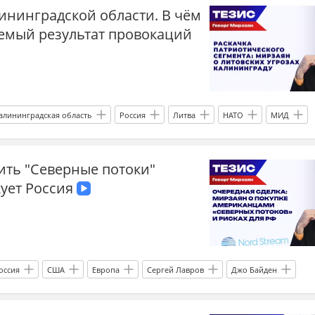
ининградской области. В чём
Международная политика
Украина
бывший СССР
емый результат провокаций
дипломаты
ситуация на Украине
эскалация
алининградская область
Россия
Литва
НАТО
МИД
ть "Северные потоки"
кует Россия
оссия
США
Европа
Сергей Лавров
Джо Байден
Северный поток
российский газ
ЕС
Германия