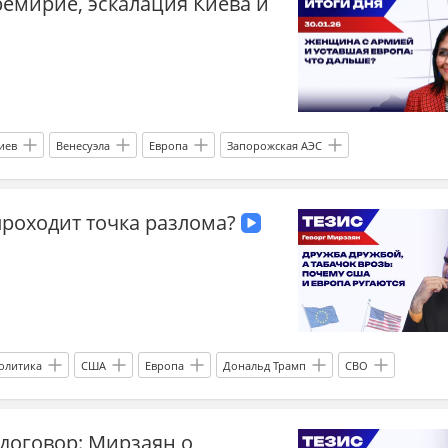
емирие, эскалация Киева и
иев
Венесуэла
Европа
Запорожская АЭС
с
перемирие
энергетика
проходит точка разлома?
олитика
США
Европа
Дональд Трамп
СВО
чится СВО: прогнозы
международные отношения
договор: Мирзаян о
ЕС