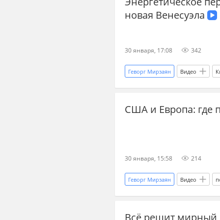
Энергетическое пер
новая Венесуэла
30 января, 17:08
342
Геворг Мирзаян
Видео
К
Латинская Америка
Донбас
США и Европа: где 
30 января, 15:58
214
Геворг Мирзаян
Видео
п
прогнозы СВО
когда закон
Всё решит мирный 
Международная политика