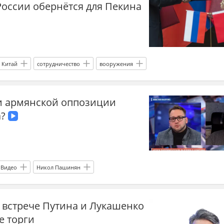
оссии обернётся для Пекина
Китай
сотрудничество
вооружения
ли армянской оппозиции
а?
Видео
Никол Пашинян
 встрече Путина и Лукашенко
е торги