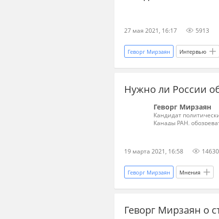
27 мая 2021, 16:17
5913
Геворг Мирзаян
Интервью
Нужно ли России о
Геворг Мирзаян
Кандидат политически
Канады РАН, обозрева
19 марта 2021, 16:58
14630
Геворг Мирзаян
Мнения
Геворг Мирзаян о с