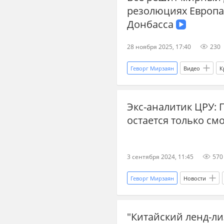
резолюциях Европа
Донбасса
28 ноября 2025, 17:40
230
Геворг Мирзаян
Видео
К
Экс-аналитик ЦРУ: 
остается только см
3 сентября 2024, 11:45
570
Геворг Мирзаян
Новости
ЦРУ
Вашингтон
"Китайский ленд-ли