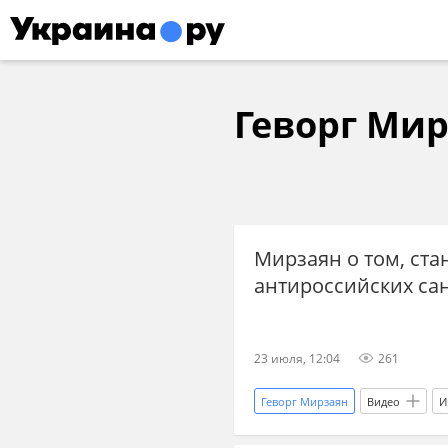
Геворг Ми
Мирзаян о том, стан
антироссийских са
23 июля, 12:04
261
Геворг Мирзаян
Видео
И
ЕС
антироссийские санкции