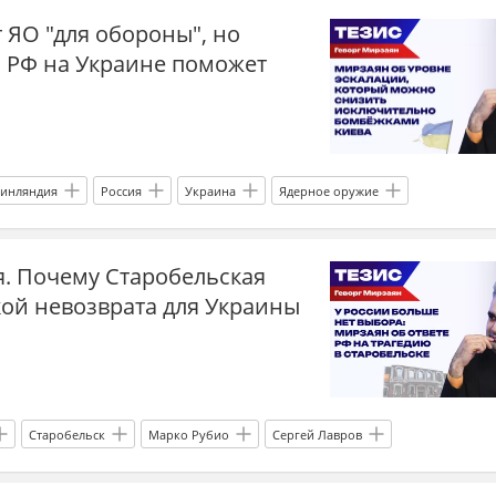
 ЯО "для обороны", но
 РФ на Украине поможет
инляндия
Россия
Украина
Ядерное оружие
кт-Петербург
война
эскалация
военная эскалация
я. Почему Старобельская
зен новости СВО
кой невозврата для Украины
Старобельск
Марко Рубио
Сергей Лавров
е силы Украины
ОПК
Генштаб
США