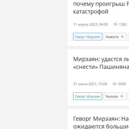
почему проигрыш Р
катастрофой
11 марта 2023, 04:00
1582
Геворг Мирзаян
Новости
Мирзаян: удастся 
«снести» Пашинян
21 июня 2021, 15:08
3095
Геворг Мирзаян
Youtube
Геворг Мирзаян: На
ожидаются больши