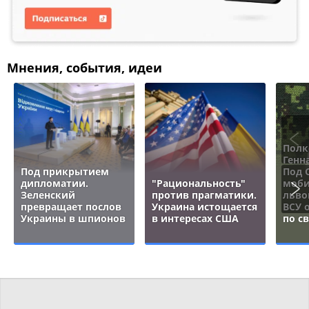
Мнения, события, идеи
Полк
Генн
Под прикрытием
Под 
дипломатии.
"Рациональность"
моби
Зеленский
против прагматики.
льво
превращает послов
Украина истощается
ВСУ 
Украины в шпионов
в интересах США
по с