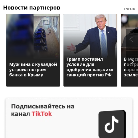
Новости партнеров
INFOX
Трамп поставил
В Мос
Мужчина с кувалдой
условие для
постр
устроил погром
одобрения «адских»
взрыв
банка в Крыму
санкций против РФ
земле