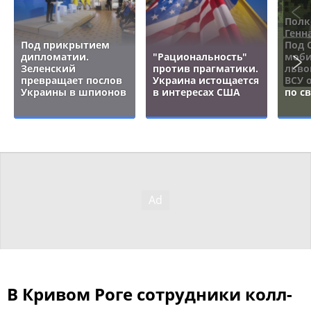
Полк
Генн
Под прикрытием
Под 
дипломатии.
"Рациональность"
моби
Зеленский
против прагматики.
льво
превращает послов
Украина истощается
ВСУ 
Украины в шпионов
в интересах США
по с
В Кривом Роге сотрудники колл-