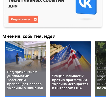
Мнения, события, идеи
Полк
Генн
Под прикрытием
Под 
дипломатии.
"Рациональность"
моби
Зеленский
против прагматики.
льво
превращает послов
Украина истощается
ВСУ 
Украины в шпионов
в интересах США
по с