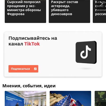
Сырский попросил
Раскрыт состав
Кажд
прощения у экс-
астероида,
своё:
министра обороны
убившего
пиани
Федорова
динозавров
росси
Мнения, события, идеи