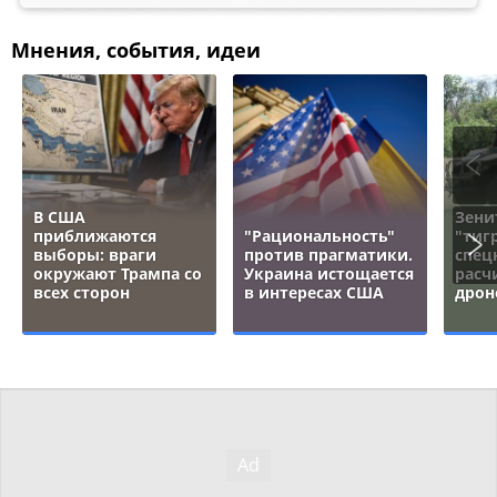
Мнения, события, идеи
В США
Зени
приближаются
"Рациональность"
"тигр
выборы: враги
против прагматики.
спец
окружают Трампа со
Украина истощается
расч
всех сторон
в интересах США
дрон