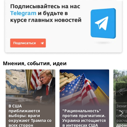
Мнения, события, идеи
В США
Зени
приближаются
"Рациональность"
"тигр
выборы: враги
против прагматики.
спец
окружают Трампа со
Украина истощается
расч
всех сторон
в интересах США
дрон