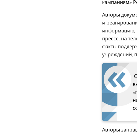
кампаниям» Ро
Авторы докум
и реагирован
информацию, 
прессе, на те
факты поддер
учреждений, п
С
в
«
н
с
Авторы запра