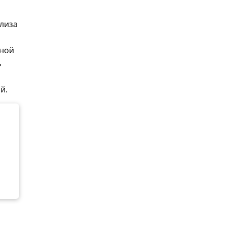
лиза
тной
ь
й.