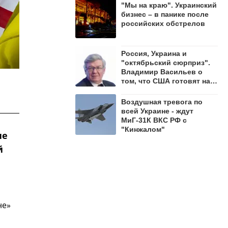
"Мы на краю". Украинский
бизнес – в панике после
российских обстрелов
Россия, Украина и
"октябрьский сюрприз".
Владимир Васильев о
том, что США готовят на
осень 2026 года
Воздушная тревога по
всей Украине - ждут
МиГ-31К ВКС РФ с
"Кинжалом"
не
й
не»