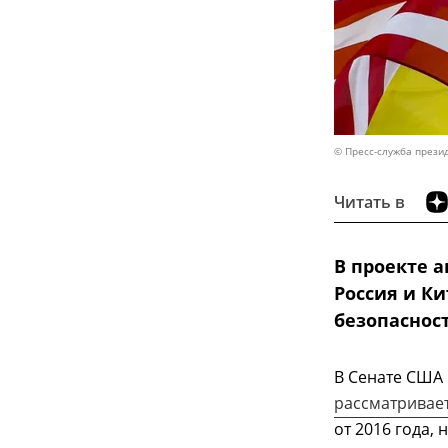
© Пресс-служба прези
Читать в
В проекте 
Россия и К
безопаснос
В Сенате США
рассматривае
от 2016 года,