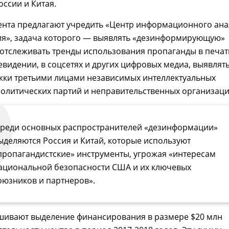
ссии и Китая.
ента предлагают учредить «Центр информационного ана
ия», задача которого — выявлять «дезинформирующую»
отслеживать тренды использования пропаганды в печа
левидении, в соцсетях и других цифровых медиа, выявлят
жки третьими лицами независимых интеллектуальных
олитических партий и неправительственных организаци
реди основных распространителей «дезинформации»
ыделяются Россия и Китай, которые используют
пропагандистские» инструменты, угрожая «интересам
ациональной безопасности США и их ключевых
оюзников и партнеров».
шивают выделение финансирования в размере $20 млн