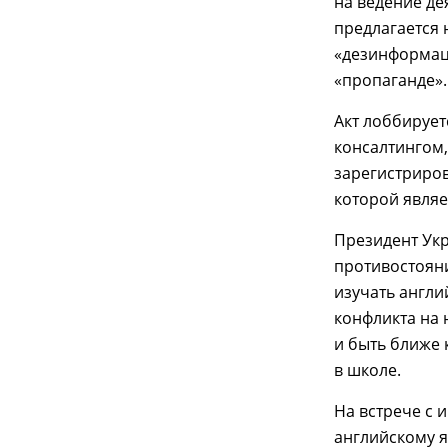
на ведение де
предлагается 
«дезинформац
«пропаганде».
Акт лоббируе
консалтингом,
зарегистриров
которой являе
Президент Укр
противостоян
изучать англи
конфликта на 
и быть ближе 
в школе.
На встрече с
английскому я