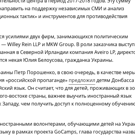
ятельности центра в период 2017-2018 годов. Эту сумму
направить на поддержку независимых СМИ и анализ
ионных тактик» и инструментов для противодействия
тся усилиями двух фирм, занимающихся политическим
 — Willey Rein LLP и MKW Group. В роли заказчика выступ
анная в Северной Ирландии компания Aveiro LP, дирек
тся некая Юлия Белоусова, гражданка Украины.
аины Петр Порошенко, в свою очередь, в качестве мер
ия «российской пропаганде»
предложил
детям Донбасса
йский язык. Он считает, что для детей, проживающих в з
юго-востоке страны, важнее выучить иностранный язык
к Западу, чем получить доступ к полноценному обучени
 иностранными волонтерами, обучающими детей на Укра
зыку в рамках проекта GoCamps, глава государства назв