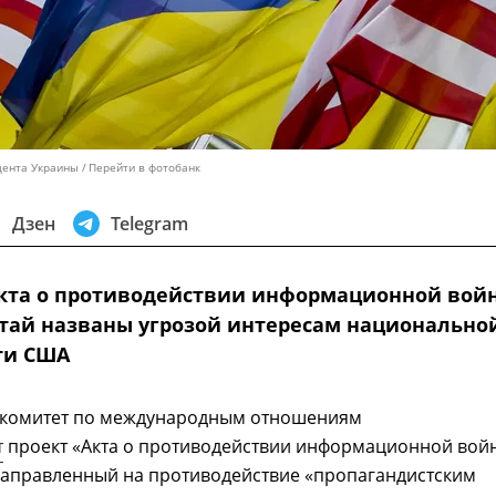
дента Украины
Перейти в фотобанк
Дзен
Telegram
акта о противодействии информационной вой
итай названы угрозой интересам национально
ти США
 комитет по международным отношениям
т
проект «Акта о противодействии информационной вой
 направленный на противодействие «пропагандистским