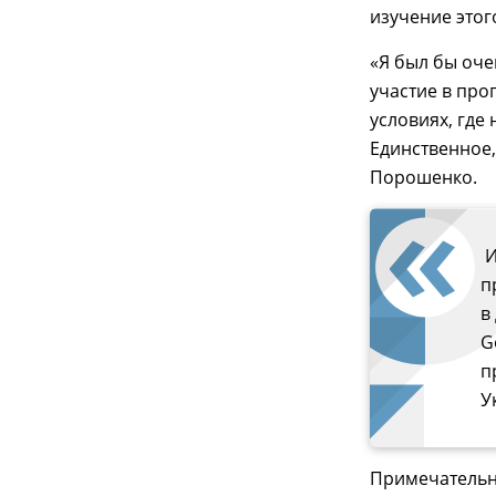
изучение этог
«Я был бы оче
участие в про
условиях, где 
Единственное,
Порошенко.
И
п
в
G
п
У
Примечательн