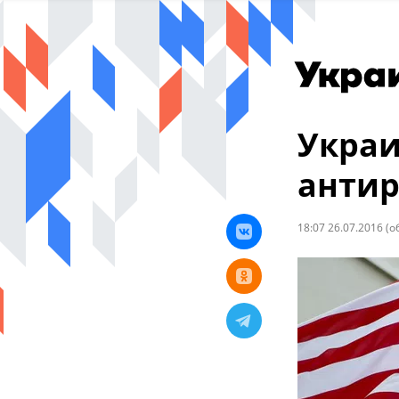
Украи
антир
18:07 26.07.2016
(о