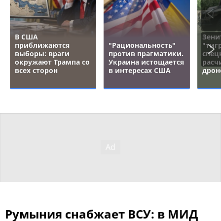
В США
Зени
приближаются
"Рациональность"
"тигр
выборы: враги
против прагматики.
спец
окружают Трампа со
Украина истощается
расч
всех сторон
в интересах США
дрон
Румыния снабжает ВСУ: в МИД