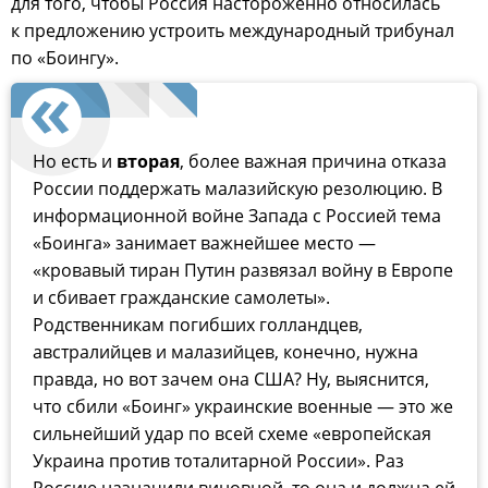
для того, чтобы Россия настороженно относилась
к предложению устроить международный трибунал
по «Боингу».
Но есть и
вторая
, более важная причина отказа
России поддержать малазийскую резолюцию. В
информационной войне Запада с Россией тема
«Боинга» занимает важнейшее место —
«кровавый тиран Путин развязал войну в Европе
и сбивает гражданские самолеты».
Родственникам погибших голландцев,
австралийцев и малазийцев, конечно, нужна
правда, но вот зачем она США? Ну, выяснится,
что сбили «Боинг» украинские военные — это же
сильнейший удар по всей схеме «европейская
Украина против тоталитарной России». Раз
Россию назначили виновной, то она и должна ей