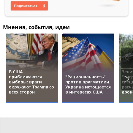
Мнения, события, идеи
В США
Зени
приближаются
"Рациональность"
"тигр
выборы: враги
против прагматики.
спец
окружают Трампа со
Украина истощается
расч
всех сторон
в интересах США
дрон