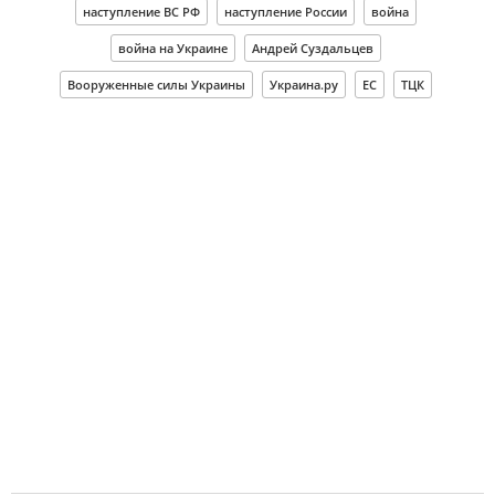
наступление ВС РФ
наступление России
война
война на Украине
Андрей Суздальцев
Вооруженные силы Украины
Украина.ру
ЕС
ТЦК