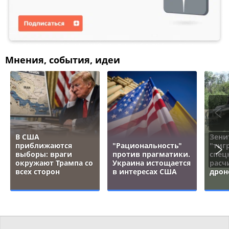
Мнения, события, идеи
В США
Зени
приближаются
"Рациональность"
"тигр
выборы: враги
против прагматики.
спец
окружают Трампа со
Украина истощается
расч
всех сторон
в интересах США
дрон