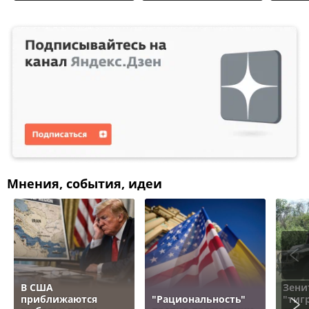
Мнения, события, идеи
В США
Зени
приближаются
"Рациональность"
"тигр