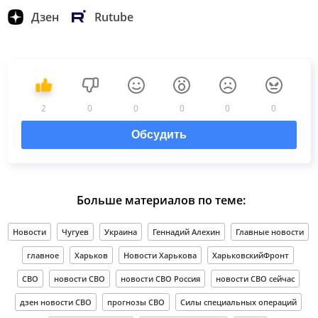
Дзен
Rutube
2
0
0
0
0
0
Обсудить
Больше материалов по теме:
Новости
Чугуев
Украина
Геннадий Алехин
Главные новости
главное
Харьков
Новости Харькова
ХарьковскийФронт
СВО
новости СВО
новости СВО Россия
новости СВО сейчас
дзен новости СВО
прогнозы СВО
Силы специальных операций