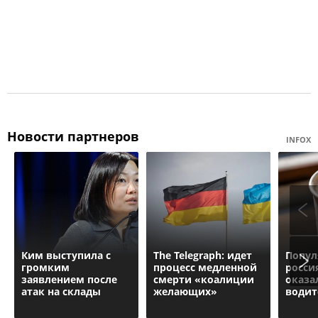
Новости партнеров
INFOX
Ким выступила с
The Telegraph: идет
Попул
громким
процесс медленной
росси
заявлением после
смерти «коалиции
оказа
атак на склады
желающих»
водит