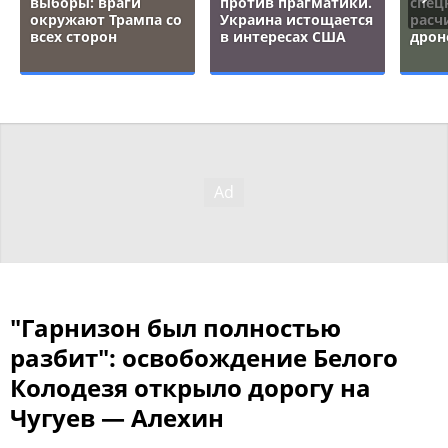
выборы: враги
против прагматики.
спец
окружают Трампа со
Украина истощается
расч
всех сторон
в интересах США
дрон
"Гарнизон был полностью
разбит": освобождение Белого
Колодезя открыло дорогу на
Чугуев — Алехин