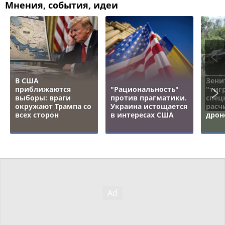
Мнения, события, идеи
В США
Зени
приближаются
"Рациональность"
"тигр
выборы: враги
против прагматики.
спец
окружают Трампа со
Украина истощается
расч
всех сторон
в интересах США
дрон