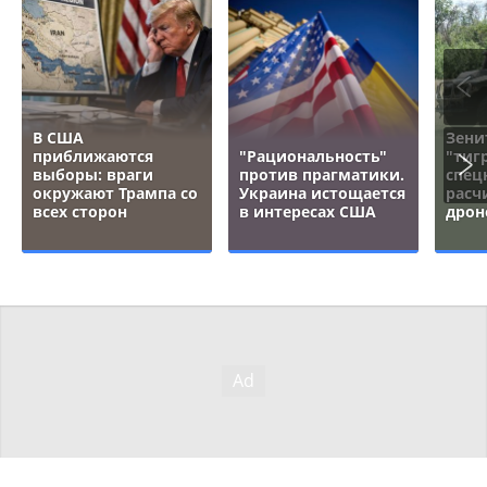
В США
Зени
приближаются
"Рациональность"
"тигр
выборы: враги
против прагматики.
спец
окружают Трампа со
Украина истощается
расч
всех сторон
в интересах США
дрон