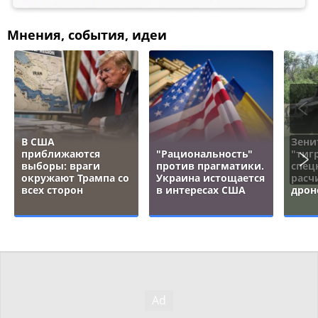
Мнения, события, идеи
В США
Зени
приближаются
"Рациональность"
"тигр
выборы: враги
против прагматики.
спец
окружают Трампа со
Украина истощается
расч
всех сторон
в интересах США
дрон