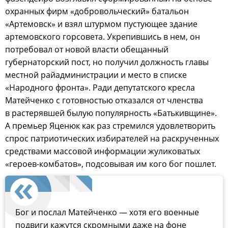
охранных фирм «добровольческий» батальон
«Артемовск» и взял штурмом пустующее здание
артемовского горсовета. Укрепившись в нем, он
потребовал от новой власти обещанный
губернаторский пост, но получил должность главы
местной райадминистрации и место в списке
«Народного фронта». Ради депутатского кресла
Матейченко с готовностью отказался от членства
в растерявшей былую популярность «Батькивщине».
А премьер Яценюк как раз стремился удовлетворить
спрос патриотических избирателей на раскрученных
средствами массовой информации жуликоватых
«героев-комбатов», подсовывая им кого бог пошлет.
Бог и послал Матейченко — хотя его военные
подвиги кажутся скромными даже на фоне