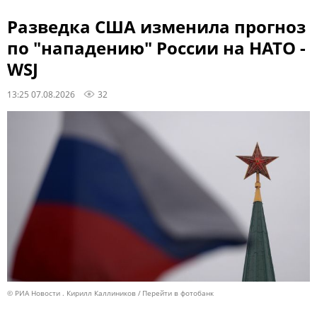
Разведка США изменила прогноз
по "нападению" России на НАТО -
WSJ
13:25 07.08.2026
32
© РИА Новости . Кирилл Каллиников
Перейти в фотобанк