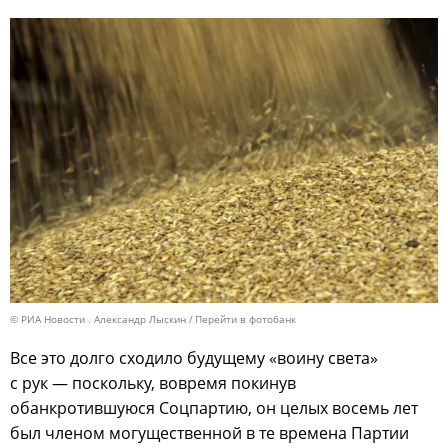
© РИА Новости . Александр Лыскин
Перейти в фотобанк
Все это долго сходило будущему «воину света»
с рук — поскольку, вовремя покинув
обанкротившуюся Соцпартию, он целых восемь лет
был членом могущественной в те времена Партии