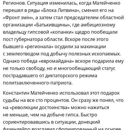
Регионов. Ситуация изменилась, когда Матейченко
перешел в ряды «Блока Литвина», сменил его на
«Фронт змiн», а затем стал председателем областной
организации «Батькивщины», где амбициозному
владельцу гипсовой «копанки» щедро пообещали
пост губернатора области. Вскоре после этого
бывшего «регионала» осудили за махинации
с землеотводом под добычу полезных ископаемых.
Однако победа «евромайдана» вскоре подарила ему
не только свободу, но и многообещающий статус
пострадавшего от диктаторского режима
политзаключенного-патриота.
Константин Матейченко использовал этот подарок
судьбы на все сто процентов. Он сразу же понял, что
на «революции достоинства» можно нажиться
не меньше, чем на добыче гипса. Быстро
сориентировавшись в ситуации, донецкий
фазендейро возглавил сформированный на основе