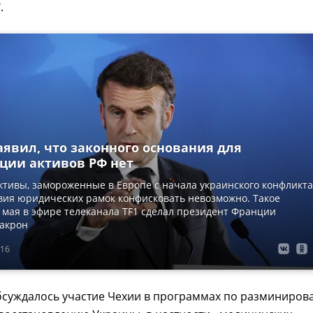
.
аявил, что законного основания для
ции активов РФ нет
ктивы, замороженные в Европе с начала украинского конфликта
твия юридических рамок конфисковать невозможно. Такое
 мая в эфире телеканала TF1 сделал президент Франции
акрон
:16
обсуждалось участие Чехии в программах по разминиро