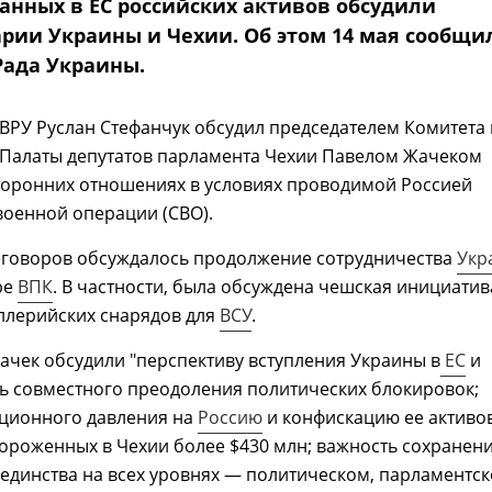
анных в ЕС российских активов обсудили
рии Украины и Чехии. Об этом 14 мая сообщи
Рада Украины.
ВРУ Руслан Стефанчук обсудил председателем Комитета
 Палаты депутатов парламента Чехии Павелом Жачеком
торонних отношениях в условиях проводимой Россией
военной операции (СВО).
еговоров обсуждалось продолжение сотрудничества
Укр
ре
ВПК
. В частности, была обсуждена чешская инициатив
ллерийских снарядов для
ВСУ
.
ачек обсудили "перспективу вступления Украины в
ЕС
и
ь совместного преодоления политических блокировок;
кционного давления на
Россию
и конфискацию ее активов
ороженных в Чехии более $430 млн; важность сохранен
единства на всех уровнях — политическом, парламентск