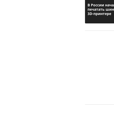
В России нач
печатать шин
3D-принтере