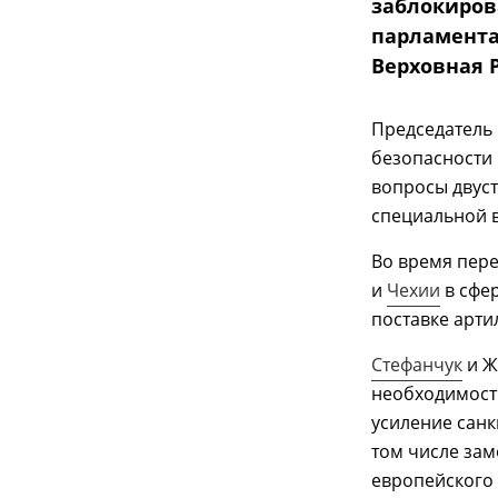
заблокиров
парламента
Верховная 
Председатель 
безопасности
вопросы двус
специальной 
Во время пер
и
Чехии
в сфе
поставке арти
Стефанчук
и Ж
необходимост
усиление сан
том числе зам
европейского 