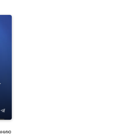
,
ванию