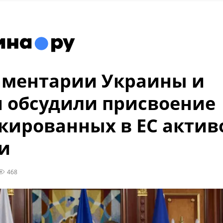
аментарии Украины и
 обсудили присвоение
кированных в ЕС актив
и
468