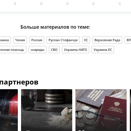
0
0
0
0
0
Больше материалов по теме:
раина
Чехия
Россия
Руслан Стефанчук
ЕС
Верховная Рада
ВП
оенная помощь
снаряды
СВО
Украина-НАТО
Украина-ЕС
 партнеров