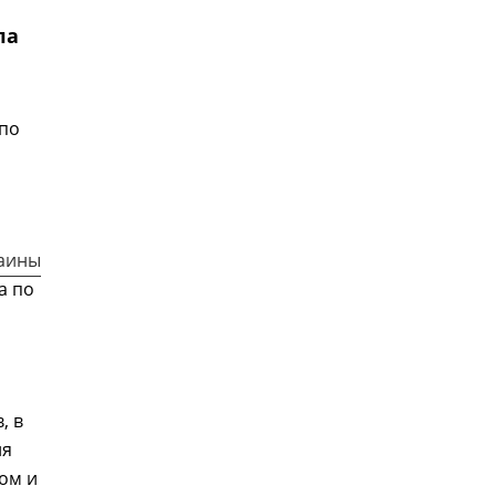
ла
 по
аины
а по
, в
ия
ом и