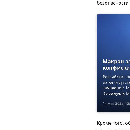
безопасности"
Макрон з
конфиска
Российские а
из-за отсутс
заявление 14
Эммануэль М
14 мая 2025, 12
Кроме того, 