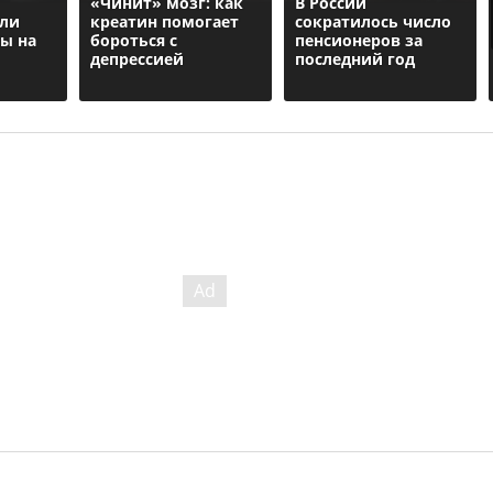
«Чинит» мозг: как
В России
али
креатин помогает
сократилось число
ы на
бороться с
пенсионеров за
депрессией
последний год