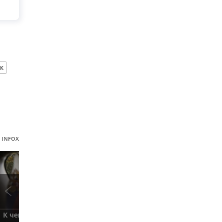
К
INFOX
К чему ведет отзыв