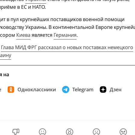
приёме в ЕС и НАТО.
дит в пул крупнейших поставщиков военной помощи
ководству Украины. В континентальной Европе крупне
нсором
Киева
является
Германия
.
м
Глава МИД ФРГ рассказал о новых поставках немецкого
раину
я на
е
Одноклассники
Telegram
Дзен