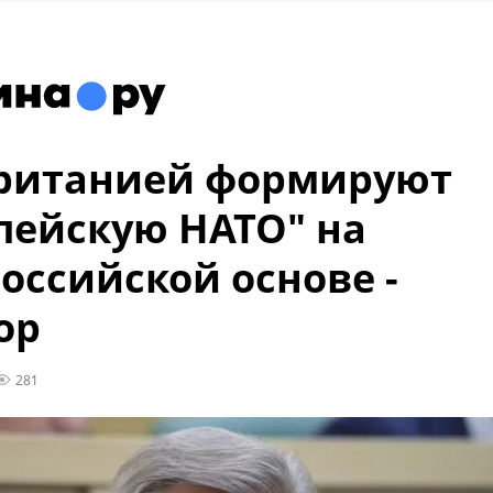
Британией формируют
пейскую НАТО" на
оссийской основе -
ор
281