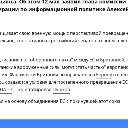
ьянса. Об этом 12 мая заявил глава комиссии
ерации по информационной политике Алексе
ащивает свою военную мощь с перспективой превраще
альянс, констатировал российский сенатор в своём теле
дписание т.н. "оборонного пакта" между
ЕС
и
Британией
,
анские вооруженные силы могут стать частью" европей
сил. Фактически Британия возвращается в
Европу
в вое
о., создаются условия для постепенного превращения ЕС
НАТО
", - констатировал
Пушков
.
ал на основу объединения ЕС с покинувшей этот союз