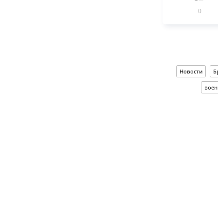
0
Новости
Б
воен