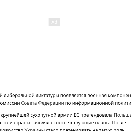
й либеральной диктатуры появляется военная компонент
 комиссии
Совета Федерации
по информационной полити
ь крупнейшей сухопутной армии ЕС претендовала
Польш
 этой страны заявляло соответствующие планы. После
уководство
Украины
стало претендовать на такую роль,