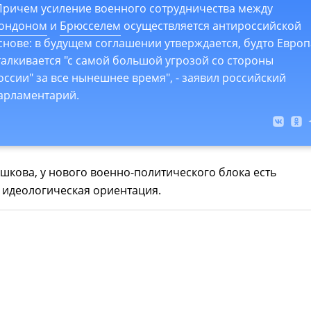
Причем усиление военного сотрудничества между
ондоном
и
Брюсселем
осуществляется антироссийской
снове: в будущем соглашении утверждается, будто Европ
талкивается "с самой большой угрозой со стороны
оссии" за все нынешнее время", - заявил российский
арламентарий.
кова, у нового военно-политического блока есть
 идеологическая ориентация.