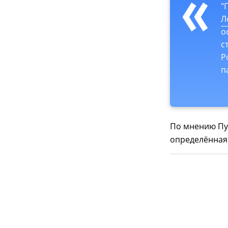
"
Л
о
с
Р
п
По мнению Пуш
определённая