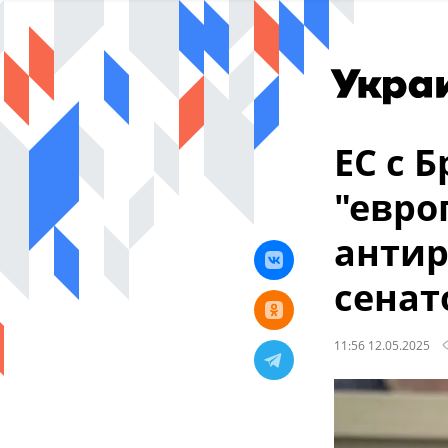
ЕС с 
"евро
антир
сенат
11:56 12.05.2025