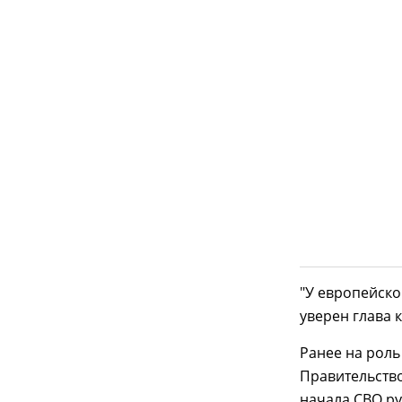
"У европейско
уверен глава
Ранее на рол
Правительство
начала СВО р