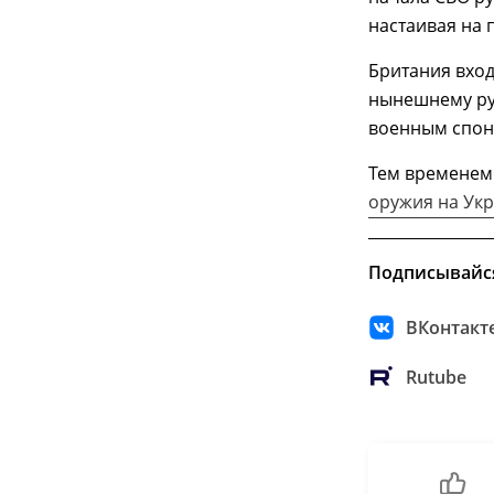
настаивая на 
Британия вхо
нынешнему ру
военным спо
Тем времене
оружия на Ук
Подписывайс
ВКонтакт
Rutube