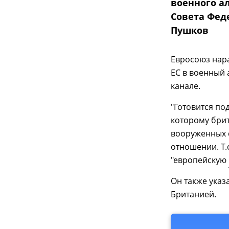
военного ал
Совета Фед
Пушков
Евросоюз нар
ЕС в военный 
канале.
"Готовится по
которому брит
вооруженных 
отношении. Т.
"европейскую
Он также указ
Британией.