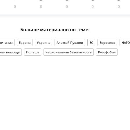
0
0
0
0
0
Больше материалов по теме:
ритания
Европа
Украина
Алексей Пушков
ЕС
Евросоюз
НАТО
ная помощь
Польша
национальная безопасность
Русофобия