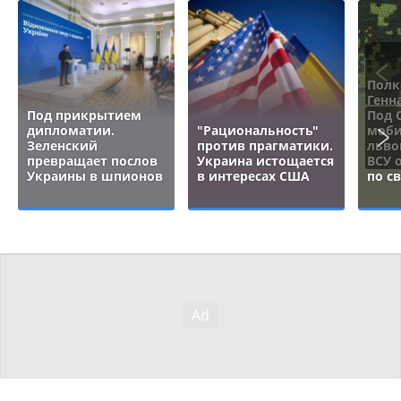
Полк
Генн
Под прикрытием
Под 
дипломатии.
"Рациональность"
моби
Зеленский
против прагматики.
льво
превращает послов
Украина истощается
ВСУ 
Украины в шпионов
в интересах США
по с