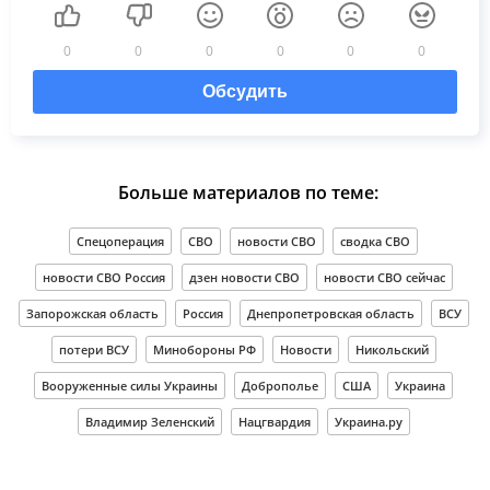
0
0
0
0
0
0
Обсудить
Больше материалов по теме:
Спецоперация
СВО
новости СВО
сводка СВО
новости СВО Россия
дзен новости СВО
новости СВО сейчас
Запорожская область
Россия
Днепропетровская область
ВСУ
потери ВСУ
Минобороны РФ
Новости
Никольский
Вооруженные силы Украины
Доброполье
США
Украина
Владимир Зеленский
Нацгвардия
Украина.ру