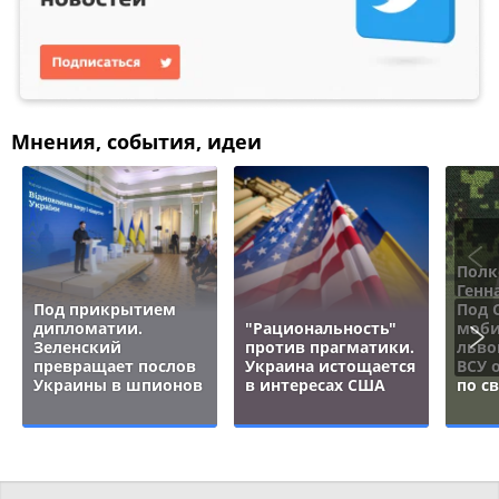
Мнения, события, идеи
Полк
Генн
Под прикрытием
Под 
дипломатии.
"Рациональность"
моби
Зеленский
против прагматики.
льво
превращает послов
Украина истощается
ВСУ 
Украины в шпионов
в интересах США
по с