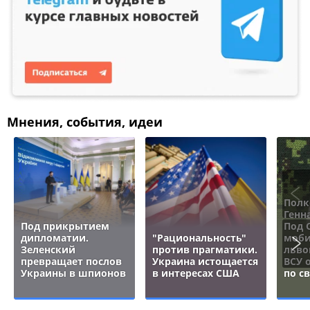
Мнения, события, идеи
Полк
Генн
Под прикрытием
Под 
дипломатии.
"Рациональность"
моби
Зеленский
против прагматики.
льво
превращает послов
Украина истощается
ВСУ 
Украины в шпионов
в интересах США
по с