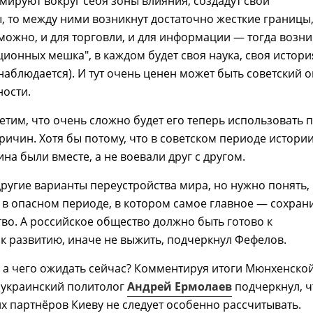
мируют вокруг себя зоны влияния, создадут свои
 то между ними возникнут достаточно жесткие границы
можно, и для торговли, и для информации — тогда возни
ионных мешка", в каждом будет своя наука, своя истори
и наблюдается). И тут очень ценен может быть советский 
ности.
метим, что очень сложно будет его теперь использовать 
ричин. Хотя бы потому, что в советском периоде истори
ина были вместе, а не воевали друг с другом.
другие варианты переустройства мира, но нужно понять,
в опасном периоде, в котором самое главное — сохран
тво. А российское общество должно быть готово к
к развитию, иначе не выжить, подчеркнул Фефелов.
, а чего ожидать сейчас? Комментируя итоги Мюнхенско
 украинский политолог
Андрей Ермолаев
подчеркнул, ч
х партнёров Киеву не следует особенно рассчитывать.