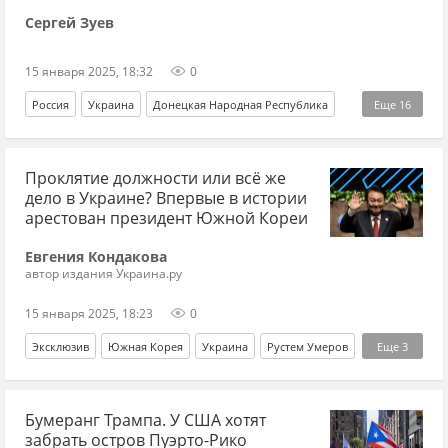
Сергей Зуев
15 января 2025, 18:32
0
Россия
Украина
Донецкая Народная Республика
Еще
16
Владимир Путин
Дмитрий Песков
Владимир Рогов
Проклятие должности или всё же
Вооруженные силы Украины
Красная Армия
дело в Украине? Впервые в истории
Верховная Рада
ВСУ
СВО
ветераны
арестован президент Южной Кореи
Андрей Белоусов
Минобороны РФ
США
Евгения Кондакова
автор издания Украина.ру
Джо Байден
Владимир Зеленский
переговоры
15 января 2025, 18:23
0
ДНР
Эксклюзив
Южная Корея
Украина
Рустем Умеров
Еще
3
Вооруженные силы Украины
Ли Мен Бак
арест
Бумеранг Трампа. У США хотят
забрать остров Пуэрто-Рико