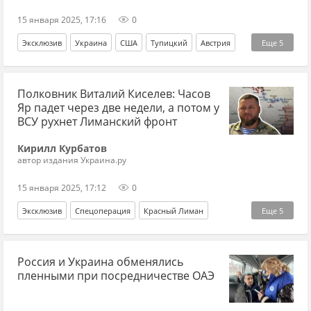
15 января 2025, 17:16
0
Эксклюзив
Украина
США
Тупицкий
Австрия
Еще
5
Владимир Зеленский
КСУ
НАПК
Верховный Суд
Полковник Виталий Киселев: Часов
покушение
Яр падет через две недели, а потом у
ВСУ рухнет Лиманский фронт
Кирилл Курбатов
автор издания Украина.ру
15 января 2025, 17:12
0
Эксклюзив
Спецоперация
Красный Лиман
Еще
5
Часов Яр
Россия
ВСУ
Дзержинск (Торецк)
Россия и Украина обменялись
Донбасс
пленными при посредничестве ОАЭ