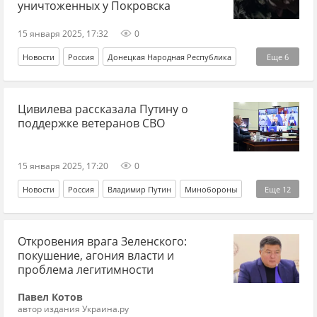
уничтоженных у Покровска
15 января 2025, 17:32
0
Новости
Россия
Донецкая Народная Республика
Еще
6
Украина
Владимир Рогов
Цивилева рассказала Путину о
Вооруженные силы Украины
ликвидация
ВС РФ
поддержке ветеранов СВО
продвижение
15 января 2025, 17:20
0
Новости
Россия
Владимир Путин
Минобороны
Еще
12
Следственный комитет
МВД
СВО
ветераны
Откровения врага Зеленского:
социальная политика
социальные выплаты
покушение, агония власти и
социальное государство
социальная инфраструктура
проблема легитимности
социальные расходы
социальная справедливость
Павел Котов
автор издания Украина.ру
реабилитация
инвалиды