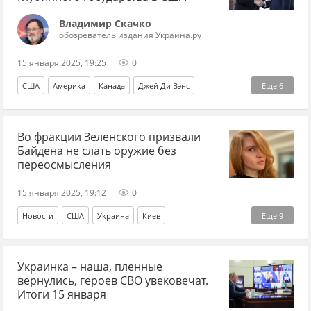
Краматорск
Славянск
стратегии
война
Владимир Скачко
обозреватель издания Украина.ру
Германия
Часов Яр
Курск
Курская область
15 января 2025, 19:25
0
Дональд Трамп
Китай
Днепропетровск
плен
США
Америка
Канада
Джей Ди Вэнс
Еще
6
потери
История
Дональд Трамп
Джо Байден
сенат
ВПК
google
Во фракции Зеленского призвали
Эксклюзив
Байдена не слать оружие без
переосмысления
15 января 2025, 19:12
0
Новости
США
Украина
Киев
Еще
9
Владимир Зеленский
Джо Байден
Марьяна Безуглая
Украинка – наша, пленные
Слуга народа
Вооруженные силы Украины
вернулись, героев СВО увековечат.
Верховная Рада
ВСУ
военная помощь
СВО
Итоги 15 января