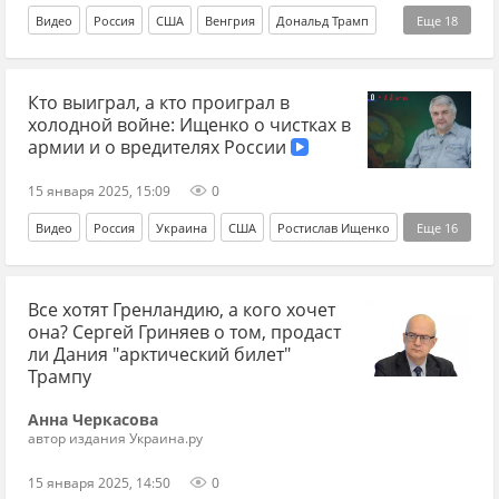
Видео
Россия
США
Венгрия
Дональд Трамп
Еще
18
Никита Мендкович
Сергей Лавров
МИД
ЕС
Кто выиграл, а кто проиграл в
ЦРУ
нефть
Словакия
Роберт Фицо
холодной войне: Ищенко о чистках в
Северный поток
российский газ
БРИКС
Украина
армии и о вредителях России
переговоры
Владимир Путин
Киргизия
15 января 2025, 15:09
0
бывший СССР
постсоветское пространство
Видео
Россия
Украина
США
Ростислав Ищенко
Еще
16
украинские националисты
РККА
памятник
Великая Отечественная война
Все хотят Гренландию, а кого хочет
История
история СССР
история Украины
она? Сергей Гриняев о том, продаст
Британия
Александр Суворов
война
ли Дания "арктический билет"
Трампу
Вторая мировая война
Русофобия
идеология
Анна Черкасова
СССР
бывший СССР
холодная война
автор издания Украина.ру
Российская империя
15 января 2025, 14:50
0