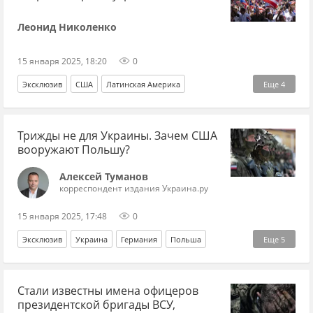
Леонид Николенко
15 января 2025, 18:20
0
Эксклюзив
США
Латинская Америка
Еще
4
Николас Мадуро
Дональд Трамп
Куба
Трижды не для Украины. Зачем США
Лига Наций
вооружают Польшу?
Алексей Туманов
корреспондент издания Украина.ру
15 января 2025, 17:48
0
Эксклюзив
Украина
Германия
Польша
Еще
5
Борис Писториус
Джо Байден
Контактная группа
Стали известны имена офицеров
НАТО
Бундесвер
президентской бригады ВСУ,