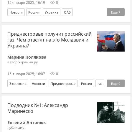
15 января 2025, 16:19
0
Новости
Россия
Украина
ОАЭ
Еще
7
Татьяна Москалькова
Владимир Зеленский
Приднестровье получит российский
Минобороны РФ
Вооруженные силы Украины
ВСУ
газ. Чем ответят на это Молдавия и
обмен пленными
Белоруссия
Украина?
Марина Полякова
автор Украина.ру
15 января 2025, 16:07
0
Эксклюзив
Новости
Приднестровье
Россия
газ
Еще
9
Владимир Путин
Вадим Красносельский
Молдавия
Подводник №1: Александр
ПМР
Роберт Фицо
Газпром
Украина.ру
ЕС
Маринеско
Дмитрий Соин
Евгений Антонюк
публицист