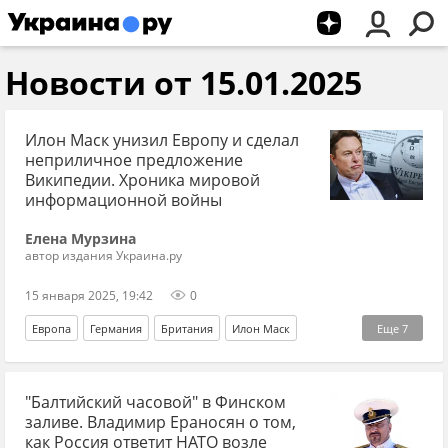
Новости от 15.01.2025
Илон Маск унизил Европу и сделал
неприличное предложение
Википедии. Хроника мировой
информационной войны
Елена Мурзина
автор издания Украина.ру
15 января 2025, 19:42
0
Европа
Германия
Британия
Илон Маск
Еще
7
Дональд Трамп
Олаф Шольц
Википедия
ЕС
"Балтийский часовой" в Финском
Russia Today
Северный поток
Эксклюзив
заливе. Владимир Ераносян о том,
как Россия ответит НАТО возле