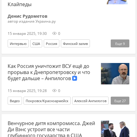
Клайпеды
Денис Рудометов
автор издания Украина.ру
15 января 2025, 19:30
0
Интервью
США
Россия
Финский залив
Еще
9
Дональд Трамп
Владимир Ераносян
Сергей Шойгу
Как Россия уничтожит ВСУ ещё до
НАТО
Вооруженные силы Украины
Украина.ру
прорыва к Днепропетровску и что
Гренландия
Илон Маск
ВВС США
будет дальше – Анпилогов
15 января 2025, 19:28
0
Видео
Покровск/Красноармейск
Алексей Анпилогов
Еще
27
ВСУ
наступление
переговоры
безопасность
Венчурное дитя компромисса. Джей
Запад
Украина
Россия
мобилизация
ВС РФ
Ди Вэнс устроит все части
СВО
Спецоперация
Армия
Донбасс
глубинного государства в США