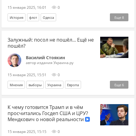
15 января 2025, 16:01
0
История
флот
Одесса
Еще
8
Великая Отечественная война
История
Залужный: посол не пошёл... Ещё не
Балтийское море
Ленинград
СССР
Адольф Гитлер
пошёл?
подлодка
80 лет Победы
Василий Стоякин
автор издания Украина.ру
15 января 2025, 15:51
0
Мнения
выборы
Украина
Европа
Еще
6
Валерий Залужный
Владимир Зеленский
К чему готовится Трамп и в чём
Слуга народа
Офис президента
ЕС
США
просчитались Госдеп США и ЦРУ?
Мендкович о новой реальности
15 января 2025, 15:15
0