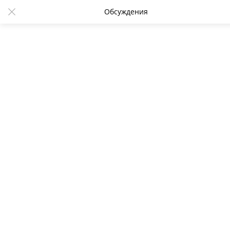
Обсуждения
Начальника автобронетанковой
службы ЦВО задержали за взятку
14:42 18.09.2024
262