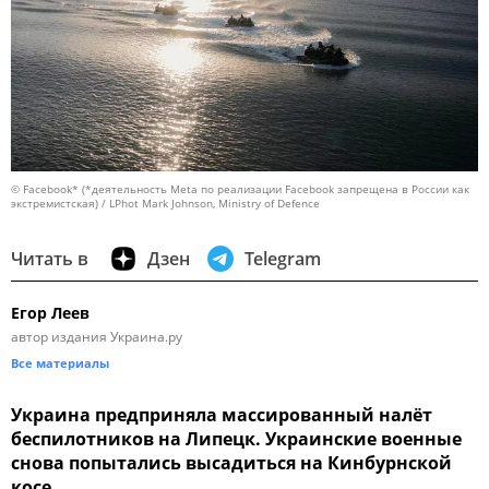
© Facebook* (*деятельность Meta по реализации Facebook запрещена в России как
экстремистская) / LPhot Mark Johnson, Ministry of Defence
Читать в
Дзен
Telegram
Егор Леев
автор издания Украина.ру
Все материалы
Украина предприняла массированный налёт
беспилотников на Липецк. Украинские военные
снова попытались высадиться на Кинбурнской
косе