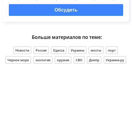
Обсудить
Больше материалов по теме:
Новости
Россия
Одесса
Украина
мосты
порт
Черное море
экология
оружие
СВО
Днепр
Украина.ру