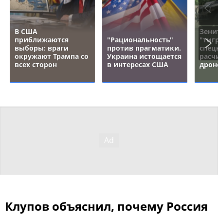
В США
Зени
приближаются
"Рациональность"
"тигр
выборы: враги
против прагматики.
спец
окружают Трампа со
Украина истощается
расч
всех сторон
в интересах США
дрон
Клупов объяснил, почему Россия