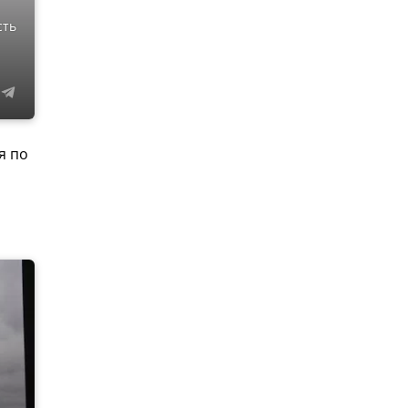
сть
я по