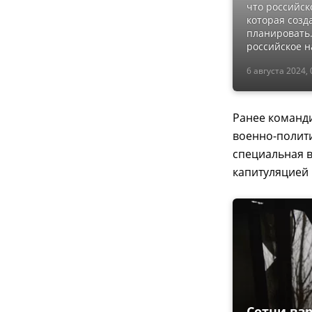
что российск
которая созд
планировать.
российское н
6 августа 2024, 
Ранее команди
военно-полити
специальная в
капитуляцией 
Сотни вз