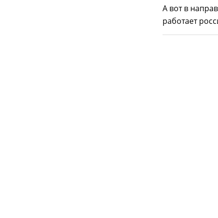
А вот в напра
работает росс