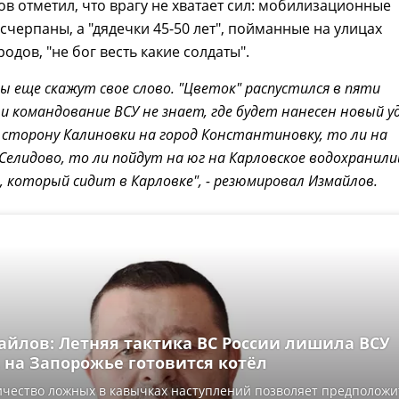
в отметил, что врагу не хватает сил: мобилизационные
счерпаны, а "дядечки 45-50 лет", пойманные на улицах
одов, "не бог весть какие солдаты".
вы еще скажут свое слово. "Цветок" распустился в пяти
 и командование ВСУ не знает, где будет нанесен новый у
в сторону Калиновки на город Константиновку, то ли на
 Селидово, то ли пойдут на юг на Карловское водохранили
, который сидит в Карловке", - резюмировал Измайлов.
айлов: Летняя тактика ВС России лишила ВСУ
 на Запорожье готовится котёл
чество ложных в кавычках наступлений позволяет предположи