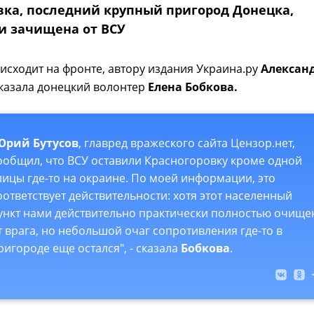
вка, последний крупный пригород Донецка,
и зачищена от ВСУ
оисходит на фронте, автору издания Украина.ру
Алексан
казала донецкий волонтер
Елена Бобкова.
Юрий Бутусов
, главред вражеского сайта Цензор.нет,
ообщил, что ВСУ оставили Красногоровку кроме одной
лицы где-то на окраине. По моей информации, это
оответствует действительности: хотя этот населенный
ункт нами действительно практически полностью очище
т врага, но небольшой очаг сопротивления где-то в
ригороде еще остался", - сказала
Бобкова
.