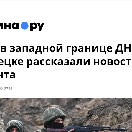
в западной границе ДН
ецке рассказали новос
нта
2743