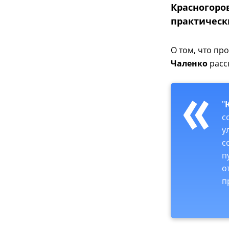
Красногоро
практическ
О том, что пр
Чаленко
расс
"
с
у
с
п
о
п