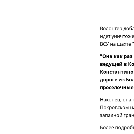
Волонтер доба
идет уничтож
ВСУ на шахте 
"Она как раз 
ведущей в Ко
Константино
дороге из Бо
проселочные 
Наконец, она
Покровском на
западной гра
Более подроб