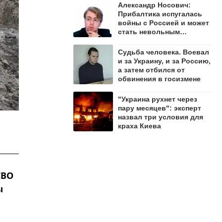
Александр Носович:
Прибалтика испугалась
войны с Россией и может
стать невольным
защитником Ленобласти
Судьба человека. Воевал
и за Украину, и за Россию,
а затем отбился от
обвинения в госизмене
"Украина рухнет через
пару месяцев": эксперт
назвал три условия для
краха Киева
СВО
ы