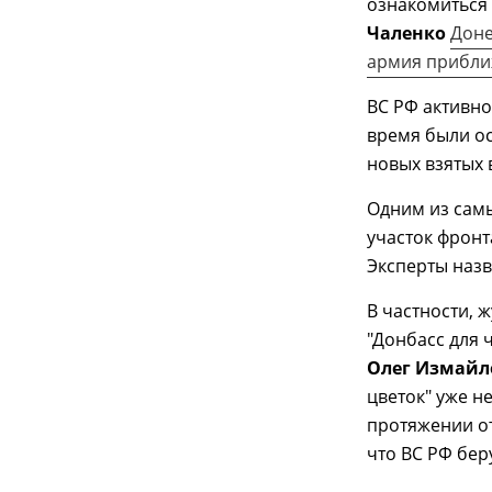
ознакомиться 
Чаленко
Доне
армия приближ
ВС РФ активно
время были о
новых взятых 
Одним из самы
участок фронт
Эксперты назв
В частности, 
"Донбасс для 
Олег Измай
цветок" уже н
протяжении о
что ВС РФ беру