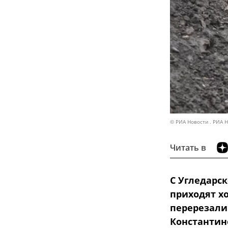
© РИА Новости . РИА 
Читать в
С Угледарс
приходят х
перерезали
Константино