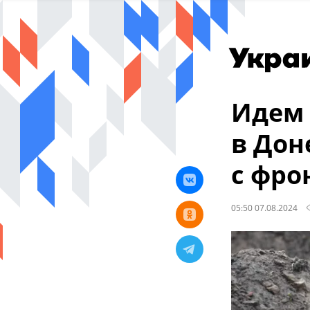
Идем 
в Дон
с фро
05:50 07.08.2024