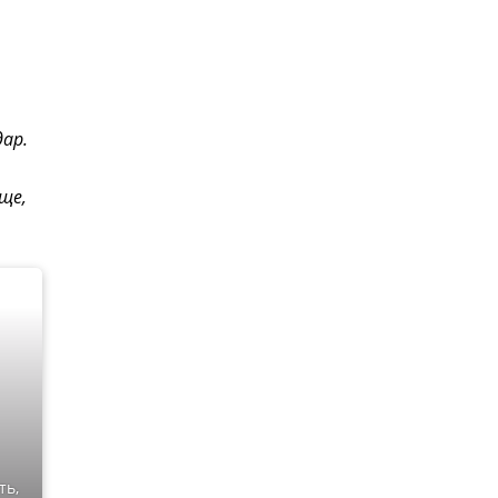
дар.
ще,
ть,