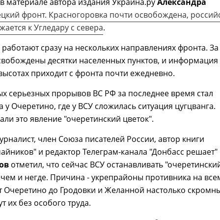
в материале автора издания Украина.ру
Александра
цкий фронт. Красногоровка почти освобождена, россий
ается к Угледару с севера
.
 работают сразу на нескольких направлениях фронта. За
свобождены десятки населенных пунктов, и информация
высотах приходит с фронта почти ежедневно.
х серьезных прорывов ВС РФ за последнее время стал
а у Очеретино, где у ВСУ сложилась ситуация цугцванга.
али это явление "очеретинский цветок".
журналист, член Союза писателей России, автор книги
чайников" и редактор Телеграм-канала "Донбасс решает"
лов
отметил, что сейчас ВСУ останавливать "очеретински
ечем и негде. Причина - укрепрайоны противника на все
т Очеретино до Гродовки и Желанной настолько скромны
т их без особого труда.