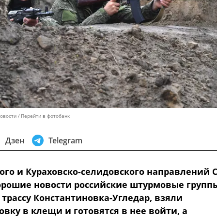
Новости
Перейти в фотобанк
Дзен
Telegram
кого и Кураховско-селидовского направлений 
орошие новости российские штурмовые групп
 трассу Константиновка-Угледар, взяли
вку в клещи и готовятся в нее войти, а