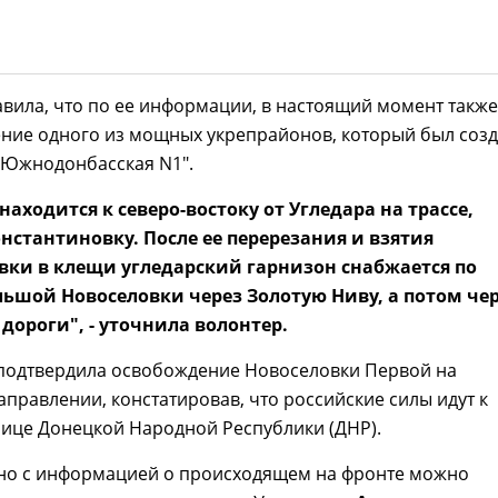
вила, что по ее информации, в настоящий момент также
ение одного из мощных укрепрайонов, который был соз
"Южнодонбасская N1".
находится к северо-востоку от Угледара на трассе,
нстантиновку. После ее перерезания и взятия
вки в клещи угледарский гарнизон снабжается по
льшой Новоселовки через Золотую Ниву, а потом че
дороги", - уточнила волонтер.
 подтвердила освобождение Новоселовки Первой на
правлении, констатировав, что российские силы идут к
нице Донецкой Народной Республики (ДНР).
но с информацией о происходящем на фронте можно