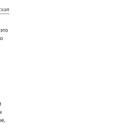
ская
 это
 о
й
м
е,