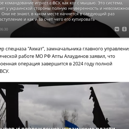
ое командование играет с ВСУ, как кот с мышью. Это система,
ает у украинской стороны полную неуверенность и невозможно
 Они не знают, в каком месте начнется в следующий раз
аступление и как и за счет чего его купировать
06:30
р спецназа "Ахмат", замначальника главного управлени
ческой работе МО РФ Апты Алаудинов заявил, что
оенная операция завершится в 2024 году полной
ВСУ.
рывов и повреждения: украинские власти