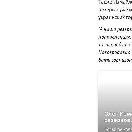
Также Измайло
резервы уже и
украинских гор
"А наши резер
направлениях,
То ли пойдут 
Новогродовку,
бить гарнизон
Олег Изм
резервов,
Большое коли