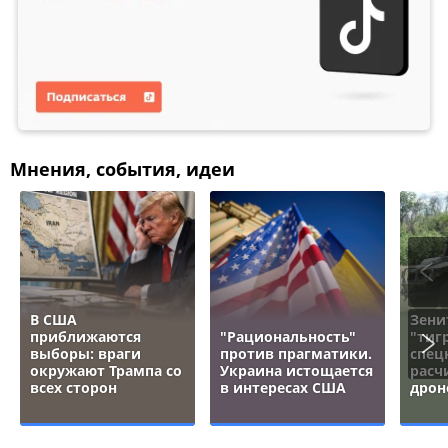
Мнения, события, идеи
В США
Зени
приближаются
"Рациональность"
"тигр
выборы: враги
против прагматики.
спец
окружают Трампа со
Украина истощается
расч
всех сторон
в интересах США
дрон