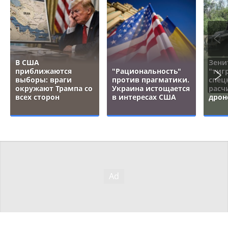
В США
Зени
приближаются
"Рациональность"
"тигр
выборы: враги
против прагматики.
спец
окружают Трампа со
Украина истощается
расч
всех сторон
в интересах США
дрон