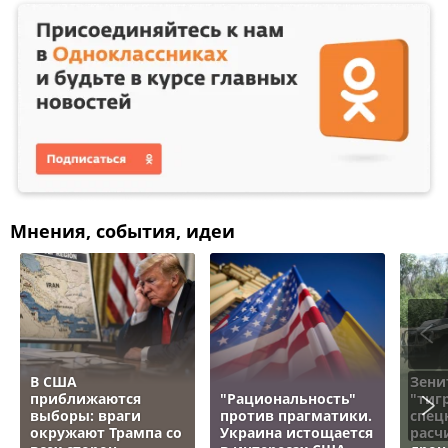
Мнения, события, идеи
В США
Зени
приближаются
"Рациональность"
"тигр
выборы: враги
против прагматики.
спец
окружают Трампа со
Украина истощается
расч