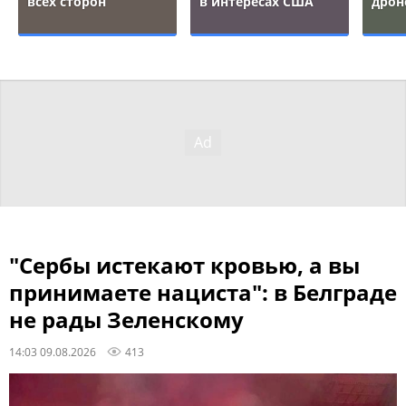
всех сторон
в интересах США
дрон
"Сербы истекают кровью, а вы
принимаете нациста": в Белграде
не рады Зеленскому
14:03 09.08.2026
413