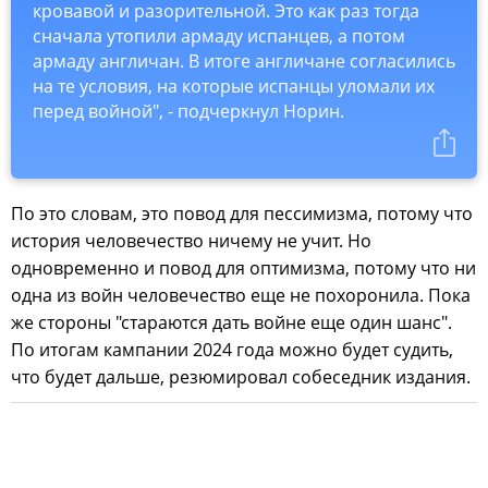
кровавой и разорительной. Это как раз тогда
сначала утопили армаду испанцев, а потом
армаду англичан. В итоге англичане согласились
на те условия, на которые испанцы уломали их
перед войной", - подчеркнул Норин.
По это словам, это повод для пессимизма, потому что
история человечество ничему не учит. Но
одновременно и повод для оптимизма, потому что ни
одна из войн человечество еще не похоронила. Пока
же стороны "стараются дать войне еще один шанс".
По итогам кампании 2024 года можно будет судить,
что будет дальше, резюмировал собеседник издания.