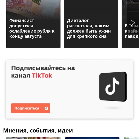
Финансист
Диетолог
допустила
рассказала, каким
В Тюм
ослабление рубля к
должен быть ужин
крайн
концу августа
для крепкого сна
павод
Мнения, события, идеи