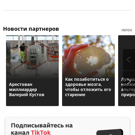
Новости партнеров
INFOX
Как позаботиться о
Лукаш
Арестован
здоровье мозга,
неож
миллиардер
чтобы отложить его
альте
Валерий Кустов
старение
приро