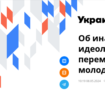
Об ин
идеол
перем
молод
10:19 08.05.2024