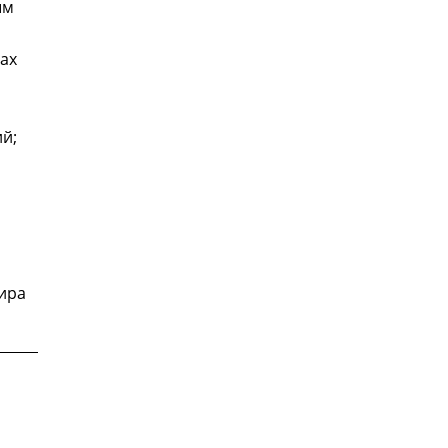
ым
ах
й;
ира