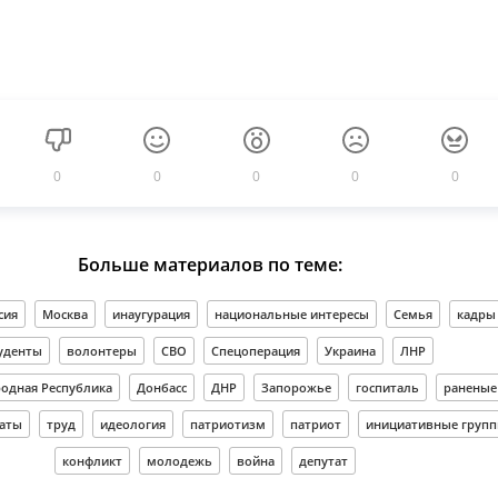
0
0
0
0
0
Больше материалов по теме:
сия
Москва
инаугурация
национальные интересы
Семья
кадры
уденты
волонтеры
СВО
Спецоперация
Украина
ЛНР
родная Республика
Донбасс
ДНР
Запорожье
госпиталь
раненые
аты
труд
идеология
патриотизм
патриот
инициативные груп
конфликт
молодежь
война
депутат