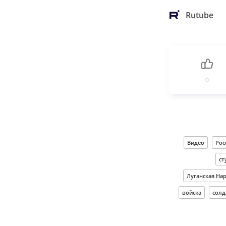
Rutube
0
Видео
Рос
ст
Луганская На
войска
солд