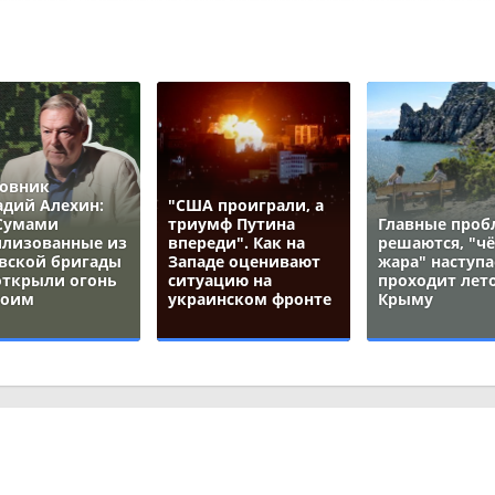
овник
адий Алехин:
"США проиграли, а
Сумами
триумф Путина
Главные про
лизованные из
впереди". Как на
решаются, "ч
вской бригады
Западе оценивают
жара" наступа
открыли огонь
ситуацию на
проходит лето
воим
украинском фронте
Крыму