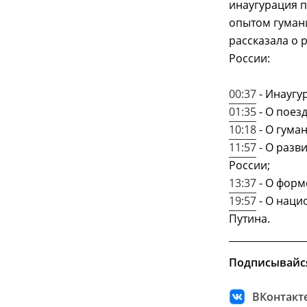
инаугурация п
опытом гумани
рассказала о 
России:
00:37
- Инаугу
01:35
- О поез
10:18
- О гума
11:57
- О разв
России;
13:37
- О форм
19:57
- О наци
Путина.
Подписывайс
ВКонтакт