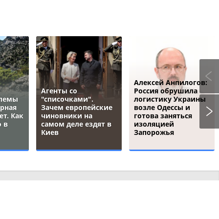
Алексей Анпилогов:
Агенты со
Россия обрушила
блемы
"списочками".
логистику Украины
ёрная
Зачем европейские
возле Одессы и
ет. Как
чиновники на
готова заняться
 в
самом деле ездят в
изоляцией
Киев
Запорожья