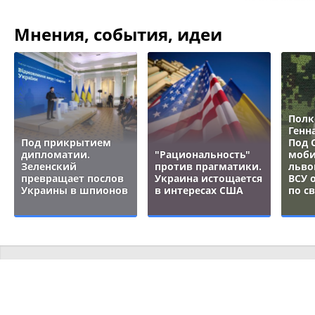
Мнения, события, идеи
Полк
Генн
Под прикрытием
Под 
дипломатии.
"Рациональность"
моби
Зеленский
против прагматики.
льво
превращает послов
Украина истощается
ВСУ 
Украины в шпионов
в интересах США
по с