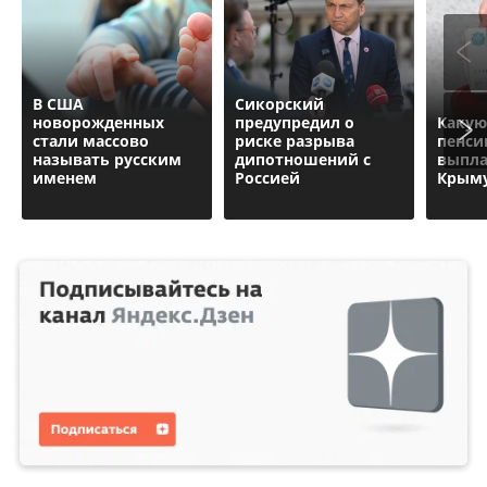
В США
Сикорский
новорожденных
предупредил о
Какую
стали массово
риске разрыва
пенси
называть русским
дипотношений с
выпла
именем
Россией
Крым