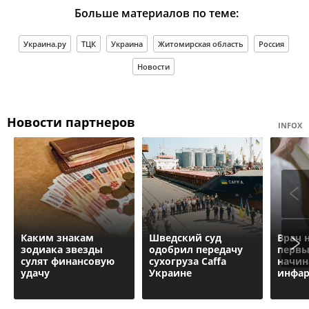
Больше материалов по теме:
Украина.ру
ТЦК
Украина
Житомирская область
Россия
Новости
Новости партнеров
INFOX
Каким знакам
Шведский суд
Врач 
зодиака звезды
одобрил передачу
первы
сулят финансовую
сухогруза Caffa
начин
удачу
Украине
инфар