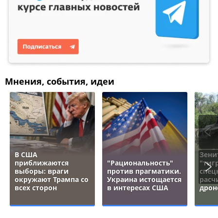
Мнения, события, идеи
В США
Зени
приближаются
"Рациональность"
"тигр
выборы: враги
против прагматики.
спец
окружают Трампа со
Украина истощается
расч
всех сторон
в интересах США
дрон