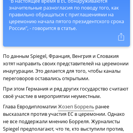
"В настоящее время в ЕС обнаруживаются
значительные разногласия по поводу того, как
правильно обращаться с приглашениями на
церемонию начала пятого президентского срока
России", - говорится в статье.
По данным Spiegel, Франция, Венгрия и Словакия
хотят направить своих представителей на церемонии
инаугурации. Это делается для того, чтобы каналы
переговоров оставались открытыми.
При этом Германия и ряд других государство считают
своё участие в мероприятии неуместным.
Глава Евродипломатии
Жозеп Боррель
ранее
высказался против участия ЕС в церемонии. Однако
не все поддержали мнению Борреля. Журналисты
Spiegel предполагают, что те, кто выступили против,