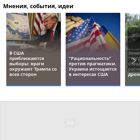
Мнения, события, идеи
В США
Зени
приближаются
"Рациональность"
"тигр
выборы: враги
против прагматики.
спец
окружают Трампа со
Украина истощается
расч
всех сторон
в интересах США
дрон