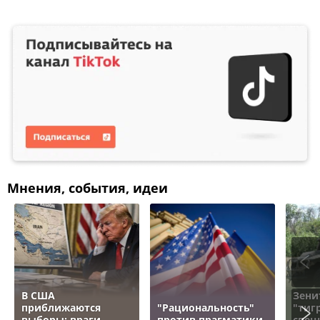
Мнения, события, идеи
В США
Зени
приближаются
"Рациональность"
"тигр
выборы: враги
против прагматики.
спец