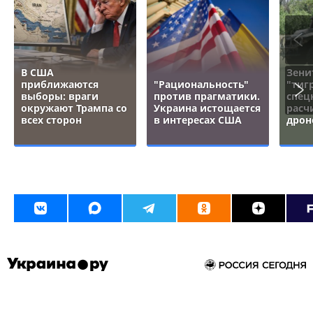
В США
Зени
приближаются
"Рациональность"
"тигр
выборы: враги
против прагматики.
спец
окружают Трампа со
Украина истощается
расч
всех сторон
в интересах США
дрон