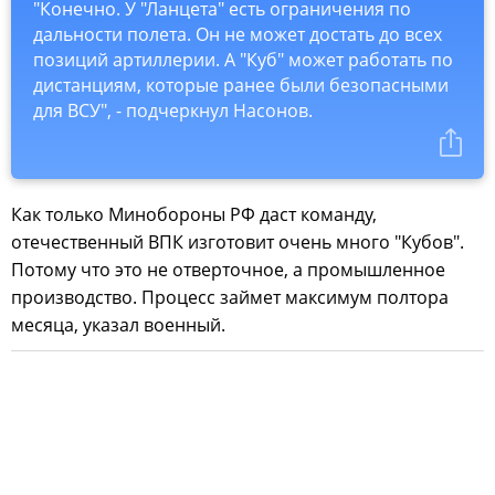
"Конечно. У "Ланцета" есть ограничения по
дальности полета. Он не может достать до всех
позиций артиллерии. А "Куб" может работать по
дистанциям, которые ранее были безопасными
для ВСУ", - подчеркнул Насонов.
Как только Минобороны РФ даст команду,
отечественный ВПК изготовит очень много "Кубов".
Потому что это не отверточное, а промышленное
производство. Процесс займет максимум полтора
месяца, указал военный.