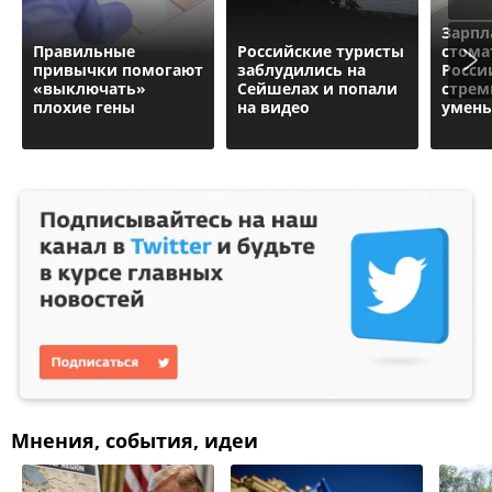
Зарпл
Правильные
Российские туристы
стома
привычки помогают
заблудились на
Росси
«выключать»
Сейшелах и попали
стрем
плохие гены
на видео
умень
Мнения, события, идеи