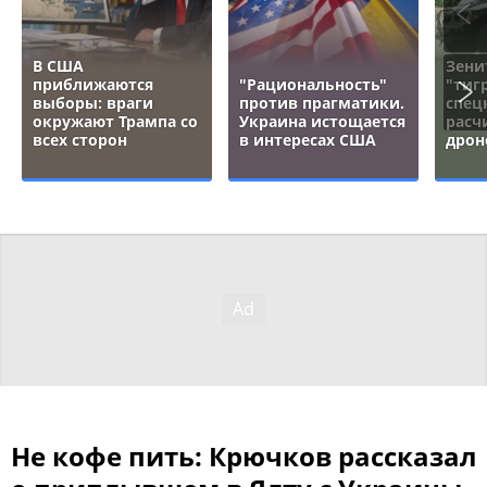
В США
Зени
приближаются
"Рациональность"
"тигр
выборы: враги
против прагматики.
спец
окружают Трампа со
Украина истощается
расч
всех сторон
в интересах США
дрон
Не кофе пить: Крючков рассказал