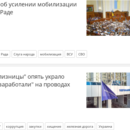
 об усилении мобилизации
 Раде
 Рада
Слуга народа
мобилизация
ВСУ
СВО
лизницы" опять украло
"заработали" на проводах
У
коррупция
закупки
хищение
железная дорога
Украина