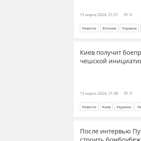
13 марта 2024, 21:57
0
Новости
Эстония
Украина
СВО
Спецоперация
иностра
Киев получит боеп
чешской инициатив
13 марта 2024, 21:38
0
Новости
Киев
Украина
Ч
военная техника
боеприпасы
После интервью Пу
строить бомбоубе