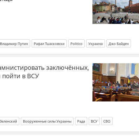
Владимир Путин
Рафал Тшасковски
Politico
Украина
Джо Байден
 амнистировать заключённых,
я пойти в ВСУ
Зеленский
Вооруженные силы Украины
Рада
ВСУ
СВО