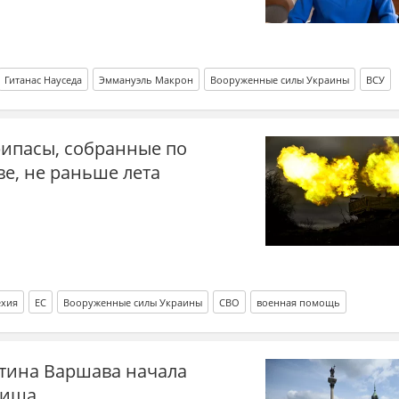
Гитанас Науседа
Эммануэль Макрон
Вооруженные силы Украины
ВСУ
нные наемники
рипасы, собранные по
е, не раньше лета
ехия
ЕС
Вооруженные силы Украины
СВО
военная помощь
тина Варшава начала
жища