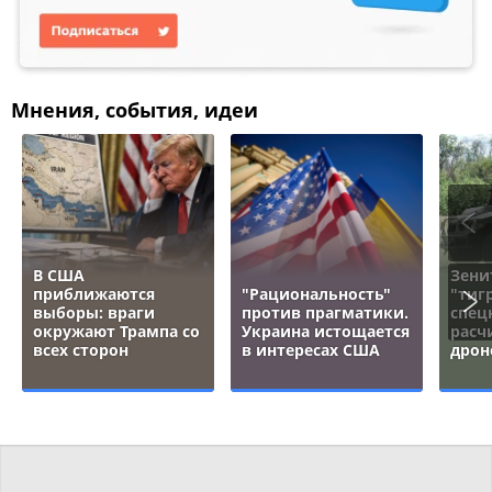
Мнения, события, идеи
В США
Зени
приближаются
"Рациональность"
"тигр
выборы: враги
против прагматики.
спец
окружают Трампа со
Украина истощается
расч
всех сторон
в интересах США
дрон