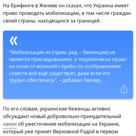
На брифинге в Женеве он сказал, что Украина имеет
право проводить мобилизацию, в том числе граждан
своей страны, находящихся за границей.
"Мобилизация их (прим. ред. – беженцев) не
является преследованием, и теоретически право
на отказ от военной службы по соображениям
совести всё ещё существует, даже если его
трудно обеспечить", – добавил Леклер.
По его словам, украинские беженцы активно
обсуждают новый добровольно-принудительный
закон
об ужесточении мобилизации на Украине,
который уже принят Верховной Радой в первом