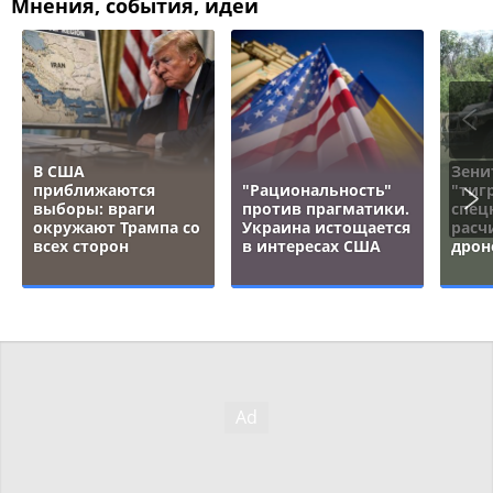
Мнения, события, идеи
В США
Зени
приближаются
"Рациональность"
"тигр
выборы: враги
против прагматики.
спец
окружают Трампа со
Украина истощается
расч
всех сторон
в интересах США
дрон