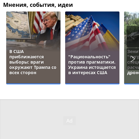
Мнения, события, идеи
В США
Зени
приближаются
"Рациональность"
"тигр
выборы: враги
против прагматики.
спец
окружают Трампа со
Украина истощается
расч
всех сторон
в интересах США
дрон