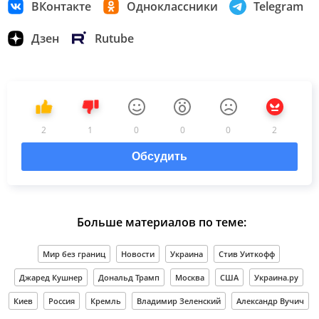
ВКонтакте
Одноклассники
Telegram
Дзен
Rutube
2
1
0
0
0
2
Обсудить
Больше материалов по теме:
Мир без границ
Новости
Украина
Стив Уиткофф
Джаред Кушнер
Дональд Трамп
Москва
США
Украина.ру
Киев
Россия
Кремль
Владимир Зеленский
Александр Вучич