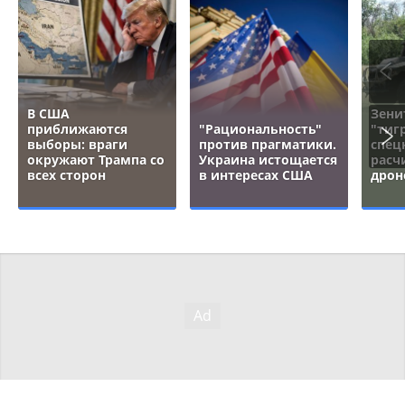
В США
Зени
приближаются
"Рациональность"
"тигр
выборы: враги
против прагматики.
спец
окружают Трампа со
Украина истощается
расч
всех сторон
в интересах США
дрон