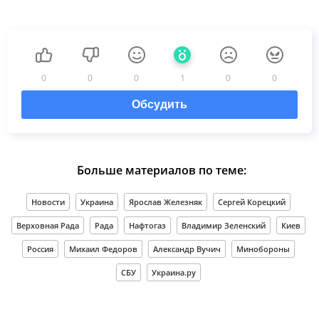
0
0
0
1
0
0
Обсудить
Больше материалов по теме:
Новости
Украина
Ярослав Железняк
Сергей Корецкий
Верховная Рада
Рада
Нафтогаз
Владимир Зеленский
Киев
Россия
Михаил Федоров
Александр Вучич
Минобороны
СБУ
Украина.ру