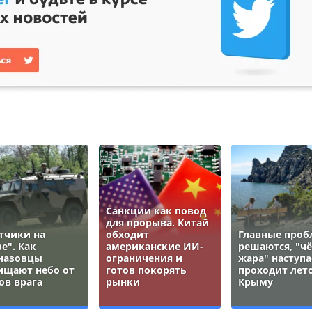
Санкции как повод
для прорыва. Китай
тчики на
обходит
Главные про
е". Как
американские ИИ-
решаются, "ч
назовцы
ограничения и
жара" наступа
ищают небо от
готов покорять
проходит лето
ов врага
рынки
Крыму