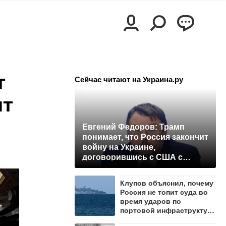
т
Сейчас читают на Украина.ру
ят
Евгений Федоров: Трамп
понимает, что Россия закончит
войну на Украине,
договорившись с США с
позиции силы
Клупов объяснил, почему
Россия не топит суда во
время ударов по
портовой инфраструктуре
Одессы