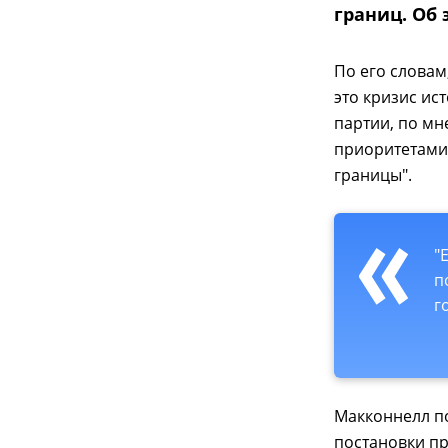
границ. Об
По его словам
это кризис ис
партии, по м
приоритетами
границы".
"
п
г
Макконнелл п
постановки пр