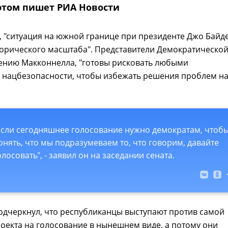
 этом пишет РИА Новости
, "ситуация на южной границе при президенте Джо Байде
торического масштаба". Представители Демократическо
нению Макконнелла, "готовы рисковать любыми
 нацбезопасности, чтобы избежать решения проблем н
Если сегодняшнее голосование нужно демократам, чтоб
онять, что мы подразумеваем то, что говорим, давайте
олосовать", - заявил он на заседании сената.
одчеркнул, что республиканцы выступают против самой
оекта на голосование в нынешнем виде, а потому они