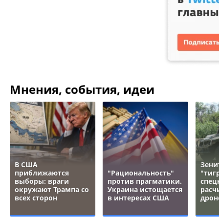
Мнения, события, идеи
В США
Зени
приближаются
"Рациональность"
"тигр
выборы: враги
против прагматики.
спец
окружают Трампа со
Украина истощается
расч
всех сторон
в интересах США
дрон