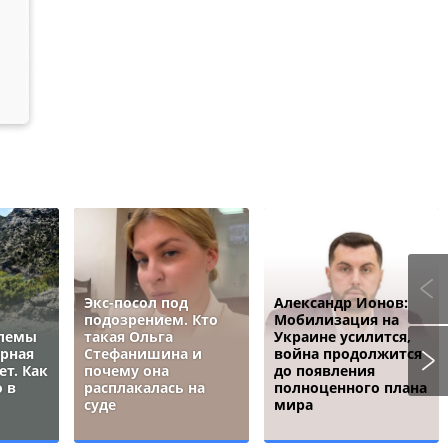
Экс-посол под
Александр Ионов:
подозрением. Кто
Мобилизация на
блемы
такая Ольга
Украине усилится,
ёрная
Стефанишина и
война продолжится
ет. Как
почему она
до появления
 в
расплакалась на
полноценного плана
суде
мира