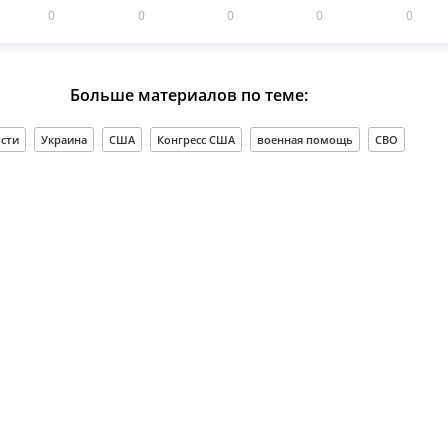
0
0
0
0
0
Больше материалов по теме:
сти
Украина
США
Конгресс США
военная помощь
СВО