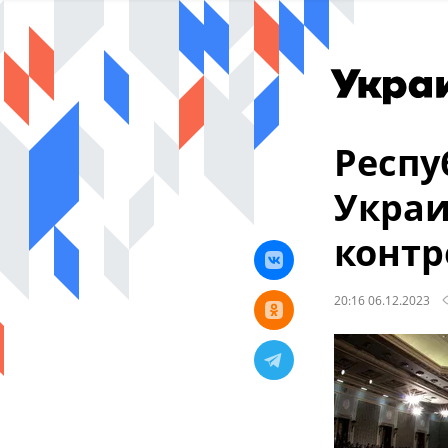
Респу
Украи
контр
20:16 06.12.2023