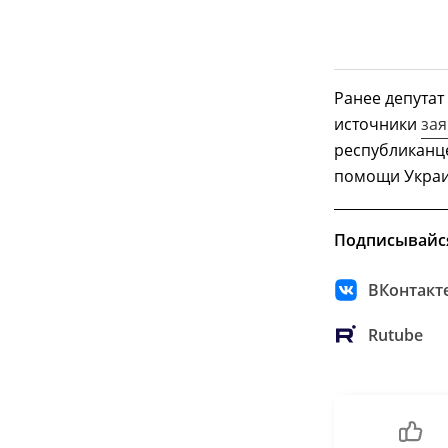
Ранее депутат
источники
зая
республиканце
помощи Украи
Подписывайс
ВКонтакт
Rutube