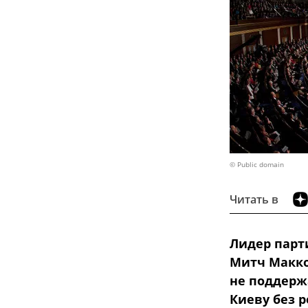
© Public domain
Читать в
Лидер парт
Митч Макко
не поддерж
Киеву без 