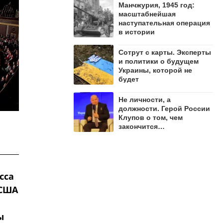
Манчжурия, 1945 год:
масштабнейшая
наступательная операция
в истории
Сотрут с карты. Эксперты
и политики о будущем
Украины, которой не
будет
Не личности, а
должности. Герой России
Клупов о том, чем
закончится
противостояние Лямина и
"Мадьяра"
сса
 США
ы